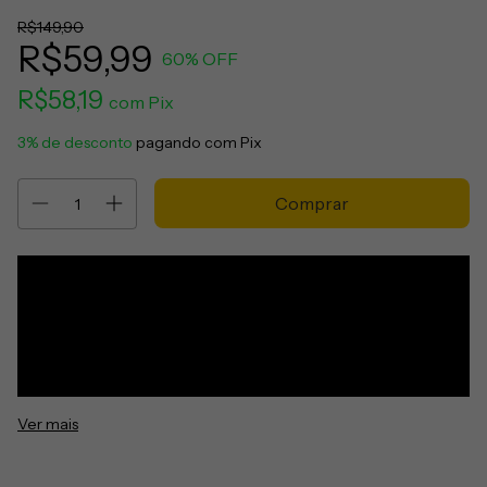
R$149,90
R$59,99
60
% OFF
R$58,19
com
Pix
3% de desconto
pagando com Pix
Ver mais