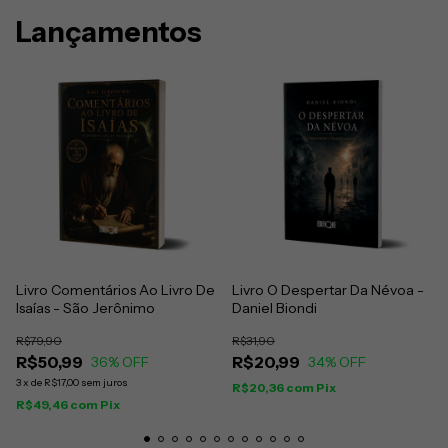
Lançamentos
Livro Comentários Ao Livro De
Livro O Despertar Da Névoa -
Isaías - São Jerônimo
Daniel Biondi
R$79,90
R$31,90
R$50,99
R$20,99
36
% OFF
34
% OFF
3
x
de
R$17,00
sem juros
R$20,36
com
Pix
R$49,46
com
Pix