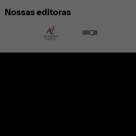
Nossas editoras
Bíblia De Estudo King James Hipergigante - Full
Color - Capa Dura Bicolor
A Bíblia de Estudo King James Atualizada, em capa dura e
letra hipergigante, traz a tradução histórica e fiel que
marcou a língua inglesa e a fé cristã. Com raízes na
Inglaterra clássica, essa versão foi cuidadosamente
elaborada por estudiosos selecionados pelo Rei James I,
garantindo precisão e clareza.
Uma obra que une tradição, impacto histórico e
acessibilidade, permitindo que você mergulhe na Palavra
de Deus com profundidade e inspiração