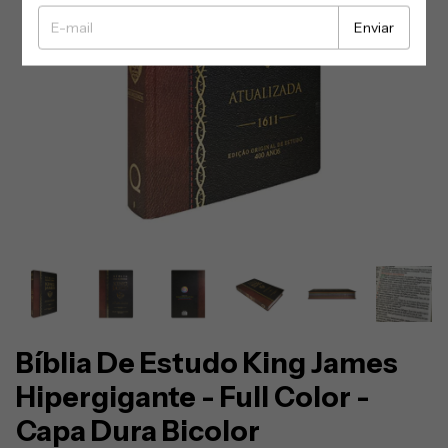
Bíblia De Estudo King James
Hipergigante - Full Color -
Capa Dura Bicolor