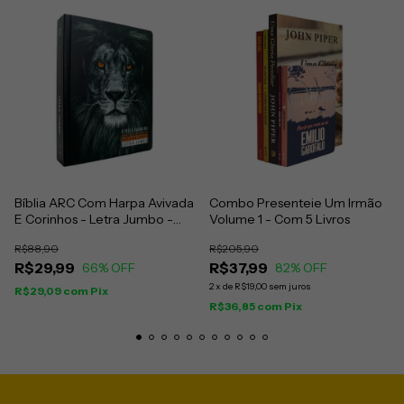
Bíblia ARC Com Harpa Avivada
Combo Presenteie Um Irmão
E Corinhos - Letra Jumbo -
Volume 1 - Com 5 Livros
Capa Dura Leão PB
R$88,90
R$205,90
R$29,99
R$37,99
66
% OFF
82
% OFF
2
x
de
R$19,00
sem juros
R$29,09
com
Pix
R$36,85
com
Pix