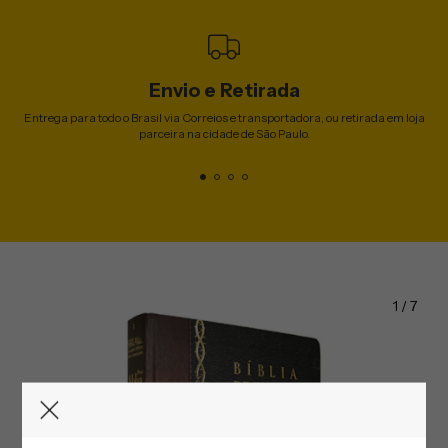
Envio e Retirada
Entrega para todo o Brasil via Correios e transportadora, ou retirada em loja
parceira na cidade de São Paulo.
1
/
7