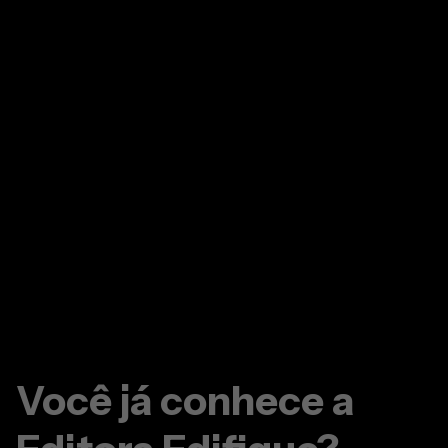
Especificação do produto
Marca
: Edifique Editora
Categoria
: Bíblia De Estudo
Indicado Para
: Homens e Mulheres
Tradução
: King James Atualizada (KJA)
Idioma
: Português
Tamanho Da Letra
: Hipergigante
Capa
: Capa Dura
Índice
: Não
Contém
: Palavras de Deus em Azul e Palavras de Jesus
em Vermelho
Medidas
: 20 x 30 cm
Páginas
: 928
Peso
: 1,375 kg
EAN
: 7908084629373
SKU
: 52390
Você já conhece a