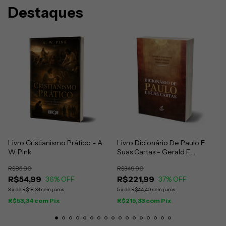
Destaques
Livro Cristianismo Prático - A.
Livro Dicionário De Paulo E
W. Pink
Suas Cartas - Gerald F.
Hawthorne, Ralph P. Martin E
R$85,90
R$349,90
Daniel G. Reid
R$54,99
R$221,99
36
% OFF
37
% OFF
3
x
de
R$18,33
sem juros
5
x
de
R$44,40
sem juros
R$53,34
com
Pix
R$215,33
com
Pix