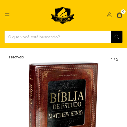
0
ESGOTADO
1
/
5