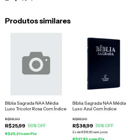
Produtos similares
Bíblia Sagrada NAA Média
Bíblia Sagrada NAA Média
Luxo Tricolor Rosa Com Índice
Luxo Azul Com Índice
R$58,90
R$85,90
R$25,99
R$38,99
56
% OFF
55
% OFF
2
x
de
R$19,50
sem juros
R$25,21
com
Pix
R$37,82
com
Pix