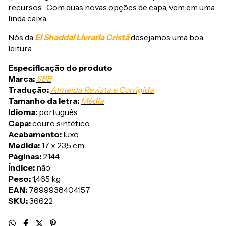
recursos . Com duas novas opções de capa, vem em uma
linda caixa.
Nós da
El Shaddai Livraria Cristã
desejamos uma boa
leitura.
Especificação do produto
Marca:
SBB
Tradução:
Almeida Revista e Corrigida
Tamanho da letra:
Média
Idioma:
português
Capa:
couro sintético
Acabamento:
luxo
Medida:
17 x 23,5 cm
Páginas:
2144
Índice:
não
Peso:
1,465 kg
EAN:
7899938404157
SKU:
36622