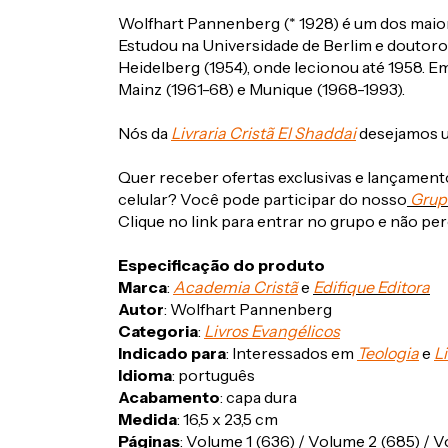
Wolfhart Pannenberg (* 1928) é um dos mai
Estudou na Universidade de Berlim e doutoro
Heidelberg (1954), onde lecionou até 1958. E
Mainz (1961-68) e Munique (1968-1993).
Nós da
Livraria Cristã El Shaddai
desejamos u
Quer receber ofertas exclusivas e lançament
celular? Você pode participar do nosso
Grup
Clique no link para entrar no grupo e não p
Especificação do produto
Marca
:
Academia Cristã
e
Edifique Editora
Autor
: Wolfhart Pannenberg
Categoria
:
Livros Evangélicos
Indicado para
: Interessados em
Teologia
e
L
Idioma
: português
Acabamento
: capa dura
Medida
: 16,5 x 23,5 cm
Páginas
: Volume 1 (636) / Volume 2 (685) / V