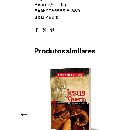
Peso
: 3,500 kg
EAN
: 9786585181389
SKU
: 49843
Produtos similares