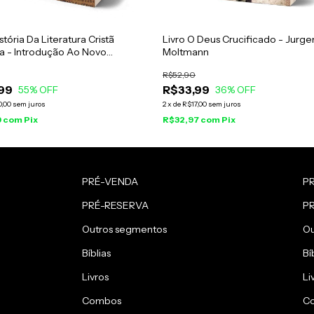
stória Da Literatura Cristã
Livro O Deus Crucificado - Jurge
va - Introdução Ao Novo
Moltmann
nto Philipp Vielhauer
R$52,90
99
R$33,99
55
% OFF
36
% OFF
0,00
sem juros
2
x
de
R$17,00
sem juros
9
com
Pix
R$32,97
com
Pix
PRÉ-VENDA
P
PRÉ-RESERVA
P
Outros segmentos
Ou
Bíblias
Bí
Livros
Li
Combos
C