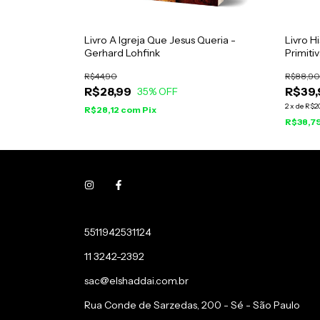
ia Cristã -
Livro A Igreja Que Jesus Queria -
Livro Hi
Gerhard Lohfink
Primiti
Testame
R$44,90
R$88,90
R$28,99
R$39,
35
% OFF
2
x
de
R$2
R$28,12
com
Pix
R$38,7
5511942531124
11 3242-2392
sac@elshaddai.com.br
Rua Conde de Sarzedas, 200 - Sé - São Paulo