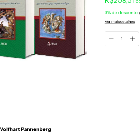
R$209,51
c
3% de desconto
Ver mais detalhes
 Wolfhart Pannenberg