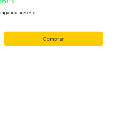
om
Pix
pagando com Pix