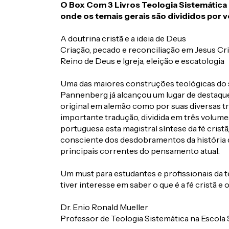
O Box Com 3 Livros Teologia Sistemática
onde os temais gerais são divididos por 
A doutrina cristã e a ideia de Deus
Criação, pecado e reconciliação em Jesus Cr
Reino de Deus e Igreja, eleição e escatologia
Uma das maiores construções teológicas do s
Pannenberg já alcançou um lugar de destaque 
original em alemão como por suas diversas tr
importante tradução, dividida em três volumes
portuguesa esta magistral síntese da fé crist
consciente dos desdobramentos da história 
principais correntes do pensamento atual.
Um must para estudantes e profissionais da t
tiver interesse em saber o que é a fé cristã e o
Dr. Enio Ronald Mueller
Professor de Teologia Sistemática na Escola 