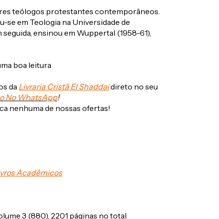
ores teólogos protestantes contemporâneos.
u-se em Teologia na Universidade de
m seguida, ensinou em Wuppertal (1958-61),
ma boa leitura
os da
Livraria Cristã El Shaddai
direto no seu
o No WhatsApp
!
erca nenhuma de nossas ofertas!
ivros Acadêmicos
olume 3 (880), 2201 páginas no total