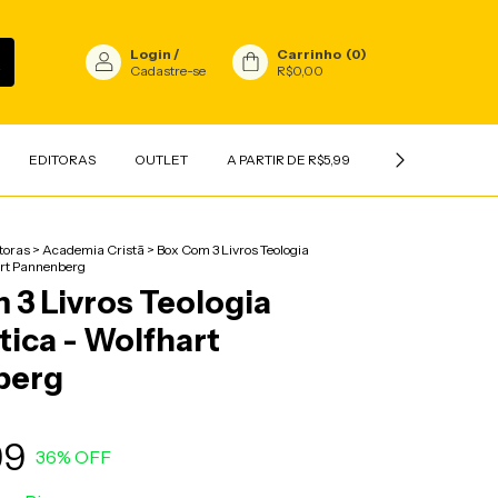
Login
/
Carrinho
(
0
)
Cadastre-se
R$0,00
EDITORAS
OUTLET
A PARTIR DE R$5,99
INFANTIL
V
toras
>
Academia Cristã
>
Box Com 3 Livros Teologia
art Pannenberg
 3 Livros Teologia
ica - Wolfhart
berg
99
36
% OFF