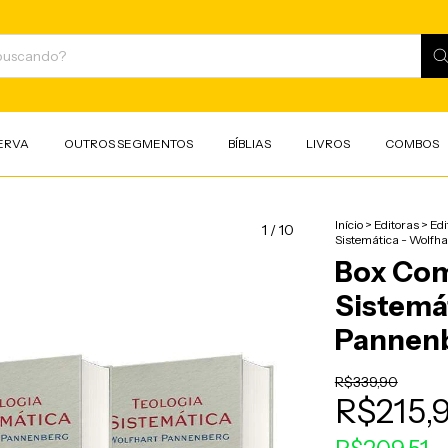
ERVA
OUTROS SEGMENTOS
BÍBLIAS
LIVROS
COMBOS
Início
>
Editoras
>
Edi
1
/
10
Sistemática - Wolfh
Box Com
Sistemát
Pannen
R$339,90
R$215,