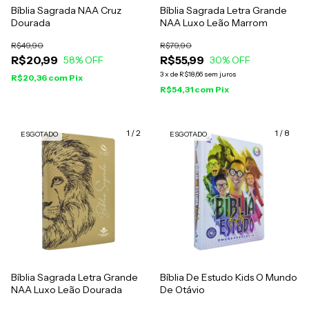
Bíblia Sagrada NAA Cruz
Bíblia Sagrada Letra Grande
Dourada
NAA Luxo Leão Marrom
R$49,90
R$79,90
R$20,99
R$55,99
58
% OFF
30
% OFF
3
x
de
R$18,66
sem juros
R$20,36
com
Pix
R$54,31
com
Pix
1
/
2
1
/
8
ESGOTADO
ESGOTADO
Bíblia Sagrada Letra Grande
Bíblia De Estudo Kids O Mundo
NAA Luxo Leão Dourada
De Otávio