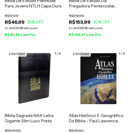
Bíblia De Estudo Plenitude
Bíblia De Estudo Da
Para Jovens NTLH Capa Dura
Pregadora Pentecostal
Revista E Corrigida
R$72,00
R$219,90
R$46,99
R$153,99
35
% OFF
30
% OFF
3
x
de
R$15,66
sem juros
5
x
de
R$30,80
sem juros
R$45,58
com
Pix
R$149,37
com
Pix
1
/
4
1
/
4
ESGOTADO
ESGOTADO
Bíblia Sagrada NAA Letra
Atlas Histórico E Geográfico
Gigante Slim Luxo Preta
Da Bíblia - Paul Lawrence
R$109,90
R$112,90