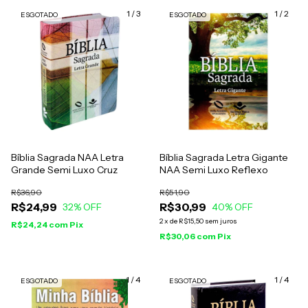
1
/
3
1
/
2
ESGOTADO
ESGOTADO
Bíblia Sagrada NAA Letra
Bíblia Sagrada Letra Gigante
Grande Semi Luxo Cruz
NAA Semi Luxo Reflexo
R$36,90
R$51,90
R$24,99
R$30,99
32
% OFF
40
% OFF
2
x
de
R$15,50
sem juros
R$24,24
com
Pix
R$30,06
com
Pix
1
/
4
1
/
4
ESGOTADO
ESGOTADO