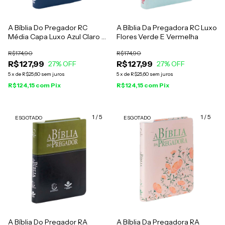
A Bíblia Do Pregador RC
A Bíblia Da Pregadora RC Luxo
Média Capa Luxo Azul Claro E
Flores Verde E Vermelha
Escuro
R$174,90
R$174,90
R$127,99
R$127,99
27
% OFF
27
% OFF
5
x
de
R$25,60
sem juros
5
x
de
R$25,60
sem juros
R$124,15
com
Pix
R$124,15
com
Pix
1
/
5
1
/
5
ESGOTADO
ESGOTADO
A Bíblia Do Pregador RA
A Bíblia Da Pregadora RA