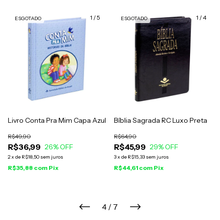
1
/
5
1
/
4
ESGOTADO
ESGOTADO
Livro Conta Pra Mim Capa Azul
Bíblia Sagrada RC Luxo Preta
R$49,90
R$64,90
R$36,99
R$45,99
26
% OFF
29
% OFF
2
x
de
R$18,50
sem juros
3
x
de
R$15,33
sem juros
R$35,88
com
Pix
R$44,61
com
Pix
4
/
7