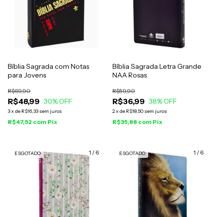
Bíblia Sagrada com Notas
Bíblia Sagrada Letra Grande
para Jovens
NAA Rosas
R$69,90
R$59,90
R$48,99
R$36,99
30
% OFF
38
% OFF
3
x
de
R$16,33
sem juros
2
x
de
R$18,50
sem juros
R$47,52
com
Pix
R$35,88
com
Pix
1
/
6
1
/
6
ESGOTADO
ESGOTADO