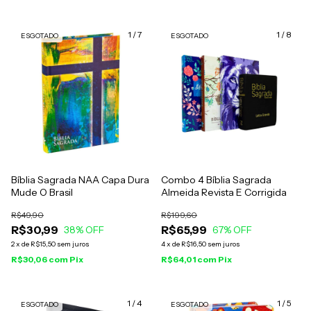
1
/
7
1
/
8
ESGOTADO
ESGOTADO
Bíblia Sagrada NAA Capa Dura
Combo 4 Bíblia Sagrada
Mude O Brasil
Almeida Revista E Corrigida
R$49,90
R$199,60
R$30,99
R$65,99
38
% OFF
67
% OFF
2
x
de
R$15,50
sem juros
4
x
de
R$16,50
sem juros
R$30,06
com
Pix
R$64,01
com
Pix
1
/
4
1
/
5
ESGOTADO
ESGOTADO