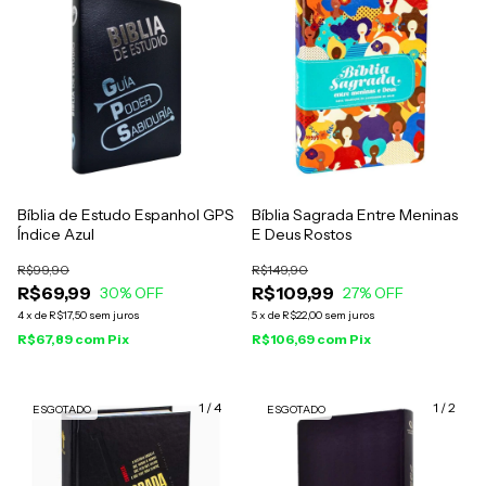
Bíblia de Estudo Espanhol GPS
Bíblia Sagrada Entre Meninas
Índice Azul
E Deus Rostos
R$99,90
R$149,90
R$69,99
R$109,99
30
% OFF
27
% OFF
4
x
de
R$17,50
sem juros
5
x
de
R$22,00
sem juros
R$67,89
com
Pix
R$106,69
com
Pix
1
/
4
1
/
2
ESGOTADO
ESGOTADO