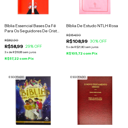
Bíblia Essencial Bases Da Fé
Bíblia De Estudo NTLH Rosa
Para Os Seguidores De Cristo
R$154,90
Vermelha
R$82,90
R$108,99
30
% OFF
R$58,99
29
% OFF
5
x
de
R$21,80
sem juros
3
x
de
R$19,66
sem juros
R$105,72
com
Pix
R$57,22
com
Pix
ESGOTADO
ESGOTADO