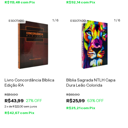
R$113,48
com
Pix
R$92,14
com
Pix
1
/
6
1
/
6
ESGOTADO
ESGOTADO
Livro Concordância Bíblica
Bíblia Sagrada NTLH Capa
Edição RA
Dura Leão Colorida
R$59,90
R$69,90
R$43,99
R$25,99
27
% OFF
63
% OFF
2
x
de
R$22,00
sem juros
R$25,21
com
Pix
R$42,67
com
Pix