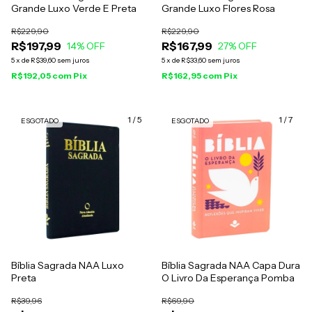
Grande Luxo Verde E Preta
Grande Luxo Flores Rosa
R$229,90
R$229,90
R$197,99
R$167,99
14
% OFF
27
% OFF
5
x
de
R$39,60
sem juros
5
x
de
R$33,60
sem juros
R$192,05
com
Pix
R$162,95
com
Pix
1
/
5
1
/
7
ESGOTADO
ESGOTADO
Bíblia Sagrada NAA Luxo
Bíblia Sagrada NAA Capa Dura
Preta
O Livro Da Esperança Pomba
R$39,96
R$69,90