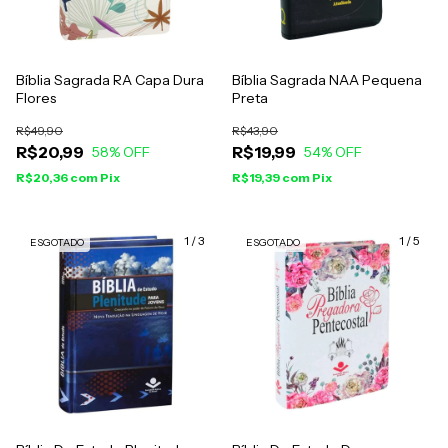
Bíblia Sagrada RA Capa Dura
Bíblia Sagrada NAA Pequena
Flores
Preta
R$49,90
R$43,90
R$20,99
R$19,99
58
% OFF
54
% OFF
R$20,36
com
Pix
R$19,39
com
Pix
1
/
3
1
/
5
ESGOTADO
ESGOTADO