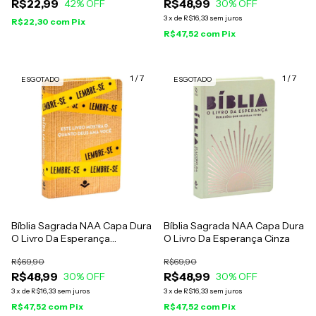
R$22,99
R$48,99
42
% OFF
30
% OFF
3
x
de
R$16,33
sem juros
R$22,30
com
Pix
R$47,52
com
Pix
1
/
7
1
/
7
ESGOTADO
ESGOTADO
Bíblia Sagrada NAA Capa Dura
Bíblia Sagrada NAA Capa Dura
O Livro Da Esperança
O Livro Da Esperança Cinza
Lembre-se
R$69,90
R$69,90
R$48,99
R$48,99
30
% OFF
30
% OFF
3
x
de
R$16,33
sem juros
3
x
de
R$16,33
sem juros
R$47,52
com
Pix
R$47,52
com
Pix