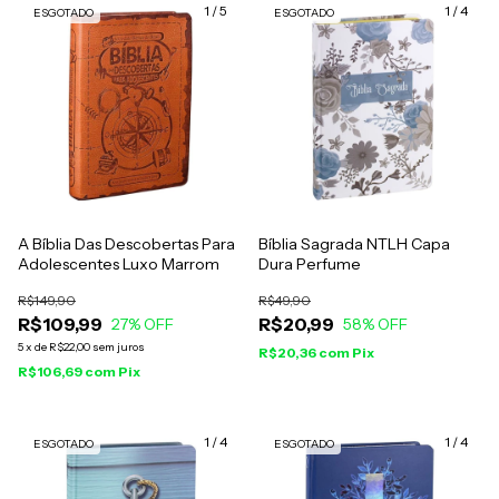
1
/
5
1
/
4
ESGOTADO
ESGOTADO
A Bíblia Das Descobertas Para
Bíblia Sagrada NTLH Capa
Adolescentes Luxo Marrom
Dura Perfume
R$149,90
R$49,90
R$109,99
R$20,99
27
% OFF
58
% OFF
5
x
de
R$22,00
sem juros
R$20,36
com
Pix
R$106,69
com
Pix
1
/
4
1
/
4
ESGOTADO
ESGOTADO