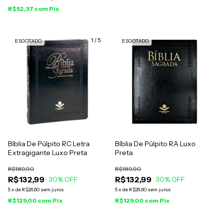
R$52,37
com
Pix
1
/
5
ESGOTADO
ESGOTADO
Bíblia De Púlpito RC Letra
Bíblia De Púlpito RA Luxo
Extragigante Luxo Preta
Preta
R$189,90
R$189,90
R$132,99
R$132,99
30
% OFF
30
% OFF
5
x
de
R$26,60
sem juros
5
x
de
R$26,60
sem juros
R$129,00
com
Pix
R$129,00
com
Pix