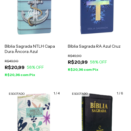
Bíblia Sagrada NTLH Capa
Bíblia Sagrada RA Azul Cruz
Dura Âncora Azul
R$49,90
R$49,90
R$20,99
58
% OFF
R$20,99
58
% OFF
R$20,36
com
Pix
R$20,36
com
Pix
1
/
4
1
/
6
ESGOTADO
ESGOTADO