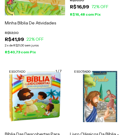
R$59,90
R$16,99
72
% OFF
R$16,48
com
Pix
Minha Bíblia De Atividades
R$53,90
R$41,99
22
% OFF
2
x
de
R$21,00
sem juros
R$40,73
com
Pix
1
/
7
ESGOTADO
ESGOTADO
Bíblia Das Descobertas Para
Livro Clássicos Da Bíblia -