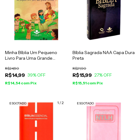
Minha Bíblia Um Pequeno
Bíblia Sagrada NAA Capa Dura
Livro Para Uma Grande
Preta
História
R$24,50
R$21,90
R$14,99
R$15,99
39
% OFF
27
% OFF
R$14,54
com
Pix
R$15,51
com
Pix
1
/
2
ESGOTADO
ESGOTADO