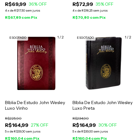
R$69,99
R$72,99
36
% OFF
35
% OFF
4
x
de
R$17,50
sem juros
4
x
de
R$18,25
sem juros
R$67,89
com
Pix
R$70,80
com
Pix
1
/
2
1
/
2
ESGOTADO
ESGOTADO
Bíblia De Estudo John Wesley
Bíblia De Estudo John Wesley
Luxo Vinho
Luxo Preta
R$225,90
R$234,90
R$164,99
R$164,99
27
% OFF
30
% OFF
5
x
de
R$33,00
sem juros
5
x
de
R$33,00
sem juros
R$160,04
com
Pix
R$160,04
com
Pix