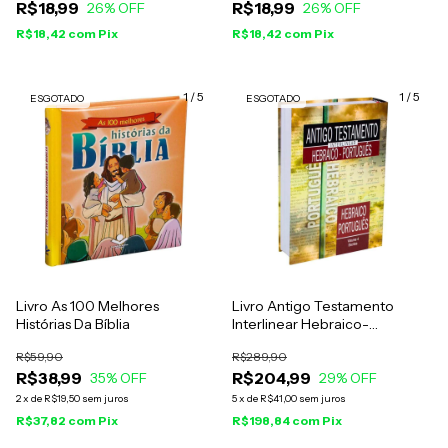
R$18,99
R$18,99
26
% OFF
26
% OFF
R$18,42
com
Pix
R$18,42
com
Pix
1
/
5
1
/
5
ESGOTADO
ESGOTADO
Livro As 100 Melhores
Livro Antigo Testamento
Histórias Da Bíblia
Interlinear Hebraico-
Português - Volume 4
R$59,90
R$289,90
R$38,99
R$204,99
35
% OFF
29
% OFF
2
x
de
R$19,50
sem juros
5
x
de
R$41,00
sem juros
R$37,82
com
Pix
R$198,84
com
Pix