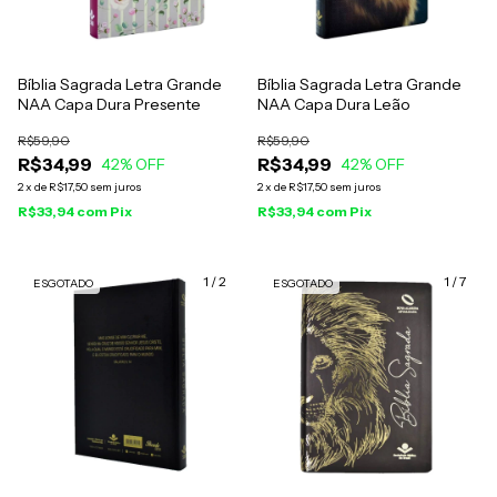
Bíblia Sagrada Letra Grande
Bíblia Sagrada Letra Grande
NAA Capa Dura Presente
NAA Capa Dura Leão
R$59,90
R$59,90
R$34,99
R$34,99
42
% OFF
42
% OFF
2
x
de
R$17,50
sem juros
2
x
de
R$17,50
sem juros
R$33,94
com
Pix
R$33,94
com
Pix
1
/
2
1
/
7
ESGOTADO
ESGOTADO