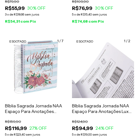
R$79,90
R$109,90
R$55,99
R$76,99
30
% OFF
30
% OFF
3
x
de
R$18,66
sem juros
5
x
de
R$15,40
sem juros
R$54,31
com
Pix
R$74,68
com
Pix
1
/
7
1
/
2
ESGOTADO
ESGOTADO
Bíblia Sagrada Jornada NAA
Bíblia Sagrada Jornada NAA
Espaço Para Anotações
Espaço Para Anotações Luxo
Espiral Aquarela Azul
Aquarela Rosa
R$159,90
R$124,90
R$116,99
R$94,99
27
% OFF
24
% OFF
5
x
de
R$23,40
sem juros
5
x
de
R$19,00
sem juros