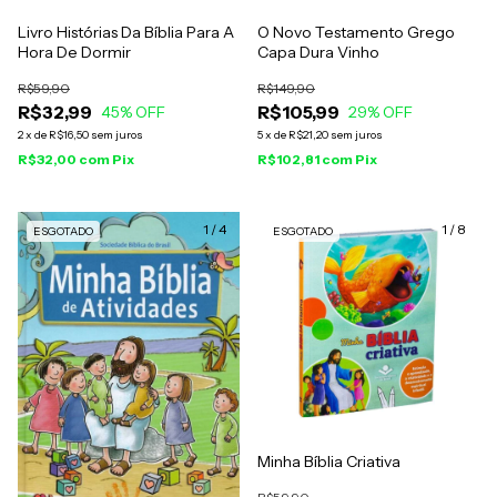
Livro Histórias Da Bíblia Para A
O Novo Testamento Grego
Hora De Dormir
Capa Dura Vinho
R$59,90
R$149,90
R$32,99
R$105,99
45
% OFF
29
% OFF
2
x
de
R$16,50
sem juros
5
x
de
R$21,20
sem juros
R$32,00
com
Pix
R$102,81
com
Pix
1
/
4
1
/
8
ESGOTADO
ESGOTADO
Minha Bíblia Criativa