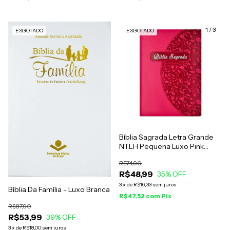
1
/
3
ESGOTADO
ESGOTADO
Bíblia Sagrada Letra Grande
NTLH Pequena Luxo Pink
Folha
R$74,90
R$48,99
35
% OFF
3
x
de
R$16,33
sem juros
Bíblia Da Família - Luxo Branca
R$47,52
com
Pix
R$87,90
R$53,99
39
% OFF
3
x
de
R$18,00
sem juros