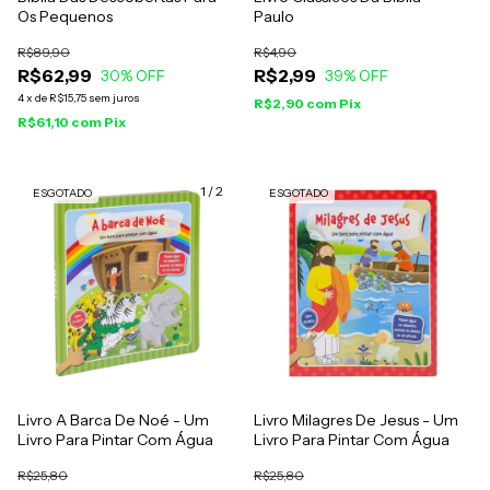
Os Pequenos
Paulo
R$89,90
R$4,90
R$62,99
R$2,99
30
% OFF
39
% OFF
4
x
de
R$15,75
sem juros
R$2,90
com
Pix
R$61,10
com
Pix
1
/
2
ESGOTADO
ESGOTADO
Livro A Barca De Noé - Um
Livro Milagres De Jesus - Um
Livro Para Pintar Com Água
Livro Para Pintar Com Água
R$25,80
R$25,80