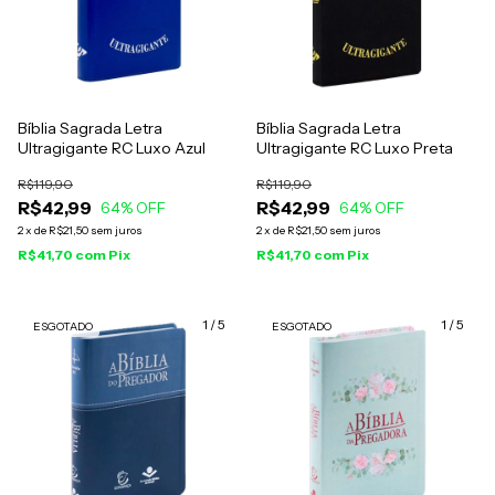
Bíblia Sagrada Letra
Bíblia Sagrada Letra
Ultragigante RC Luxo Azul
Ultragigante RC Luxo Preta
R$119,90
R$119,90
R$42,99
R$42,99
64
% OFF
64
% OFF
2
x
de
R$21,50
sem juros
2
x
de
R$21,50
sem juros
R$41,70
com
Pix
R$41,70
com
Pix
1
/
5
1
/
5
ESGOTADO
ESGOTADO