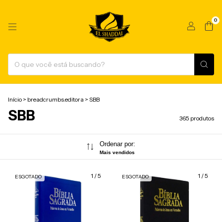
0
Início
>
breadcrumbs.editora
>
SBB
SBB
365 produtos
Ordenar por:
Mais vendidos
1
/
5
1
/
5
ESGOTADO
ESGOTADO