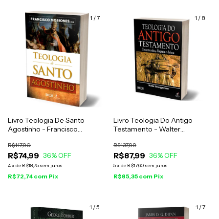
1
/
7
1
/
8
Livro Teologia De Santo
Livro Teologia Do Antigo
Agostinho - Francisco
Testamento - Walter
Moriones
Brueggemann
R$117,90
R$137,99
R$74,99
R$87,99
36
% OFF
36
% OFF
4
x
de
R$18,75
sem juros
5
x
de
R$17,60
sem juros
R$72,74
com
Pix
R$85,35
com
Pix
1
/
5
1
/
7