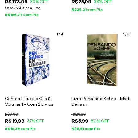
R$173,99
R$25,99
36
% OFF
36
% OFF
5
x
de
R$34,80
sem juros
R$25,21
com
Pix
R$168,77
com
Pix
1
/
4
1
/
5
Combo Filosofia Cristã
Livro Pensando Sobre - Mart
Volume 1 - Com 2 Livros
Dehaan
R$31,90
R$29,90
R$19,99
R$5,99
37
% OFF
80
% OFF
R$19,39
com
Pix
R$5,81
com
Pix