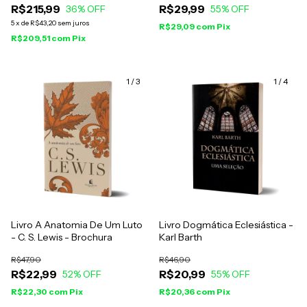
R$215,99
R$29,99
36
% OFF
Andrade
55
% OFF
5
x
de
R$43,20
sem juros
R$29,09
com
Pix
R$209,51
com
Pix
1
/
3
1
/
4
Livro A Anatomia De Um Luto
Livro Dogmática Eclesiástica -
- C. S. Lewis - Brochura
Karl Barth
R$47,90
R$46,90
R$22,99
R$20,99
52
% OFF
55
% OFF
R$22,30
com
Pix
R$20,36
com
Pix