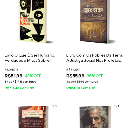
Livro O Que É Ser Humano:
Livro Com Os Pobres Da Terra:
Verdades e Mitos Sobre
A Justiça Social Nos Profetas
Quem Somos - Iain Provan
De Israel - José Luís Sicre
R$94,90
R$86,90
R$51,99
R$55,99
45
% OFF
36
% OFF
3
x
de
R$17,33
sem juros
3
x
de
R$18,66
sem juros
R$50,43
com
Pix
R$54,31
com
Pix
1
/
6
1
/
6