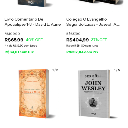
Livro Comentário De
Coleção O Evangelho
Apocalipse 1-3 - David E. Aune
Segundo Lucas - Joseph A.
Fitzmyer
R$109,90
R$637,90
R$65,99
R$404,99
40
% OFF
37
% OFF
4
x
de
R$16,50
sem juros
5
x
de
R$81,00
sem juros
R$64,01
com
Pix
R$392,84
com
Pix
1
/
5
1
/
5