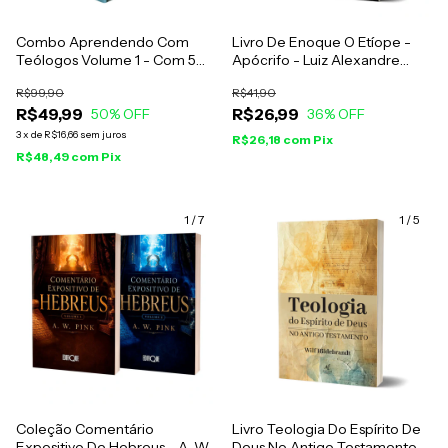
Combo Aprendendo Com
Livro De Enoque O Etíope -
Teólogos Volume 1 - Com 5
Apócrifo - Luiz Alexandre
Livros
Solano Rossi
R$99,90
R$41,90
R$49,99
R$26,99
50
% OFF
36
% OFF
3
x
de
R$16,66
sem juros
R$26,18
com
Pix
R$48,49
com
Pix
1
/
7
1
/
5
Coleção Comentário
Livro Teologia Do Espírito De
Expositivo De Hebreus - A. W.
Deus No Antigo Testamento -