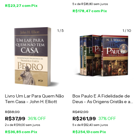
5
x
de
R$36,80
sem juros
R$23,27
com
Pix
R$178,47
com
Pix
1
/
5
1
/
10
Livro Um Lar Para Quem Não
Box Paulo E A Fidelidade de
Tem Casa - John H. Elliott
Deus - As Origens Cristãs e a
Questão de Deus - N. T. Wright
R$58,99
R$412,99
R$37,99
R$261,99
36
% OFF
37
% OFF
2
x
de
R$19,00
sem juros
5
x
de
R$52,40
sem juros
R$36,85
com
Pix
R$254,13
com
Pix