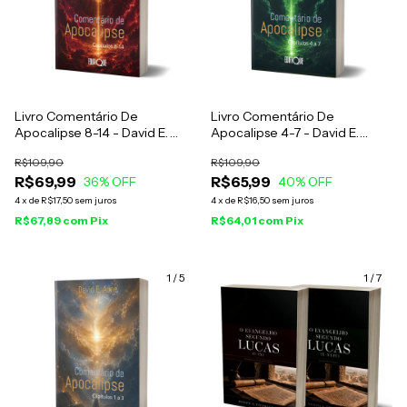
Livro Comentário De
Livro Comentário De
Apocalipse 8-14 - David E.
Apocalipse 4-7 - David E.
Aune
Aune
R$109,90
R$109,90
R$69,99
R$65,99
36
% OFF
40
% OFF
4
x
de
R$17,50
sem juros
4
x
de
R$16,50
sem juros
R$67,89
com
Pix
R$64,01
com
Pix
1
/
5
1
/
7