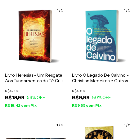
1
/
5
1
/
5
Livro Heresias - Um Resgate
Livro O Legado De Calvino -
Aos Fundamentos da Fé Cristã
Christian Medeiros e Outros
- G. K. Chesterton
R$42,90
R$49,90
R$18,99
R$9,99
56
% OFF
80
% OFF
R$18,42
com
Pix
R$9,69
com
Pix
1
/
9
1
/
5