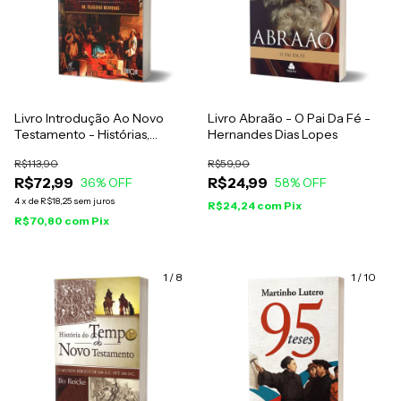
Livro Introdução Ao Novo
Livro Abraão - O Pai Da Fé -
Testamento - Histórias,
Hernandes Dias Lopes
Literatura E Teologia - M.
R$113,90
R$59,90
Eugene Boring - Vol. 1
R$72,99
R$24,99
36
% OFF
58
% OFF
4
x
de
R$18,25
sem juros
R$24,24
com
Pix
R$70,80
com
Pix
1
/
8
1
/
10