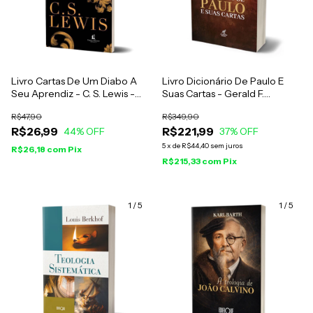
Livro Cartas De Um Diabo A
Livro Dicionário De Paulo E
Seu Aprendiz - C. S. Lewis -
Suas Cartas - Gerald F.
Brochura
Hawthorne, Ralph P. Martin E
R$47,90
R$349,90
Daniel G. Reid
R$26,99
R$221,99
44
% OFF
37
% OFF
5
x
de
R$44,40
sem juros
R$26,18
com
Pix
R$215,33
com
Pix
1
/
5
1
/
5