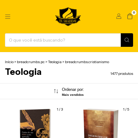
0
Início
>
breadcrumbs.pc
>
Teologia
>
breadcrumbs.cristianismo
Teologia
1477 produtos
Ordenar por:
Mais vendidos
1
/
3
1
/
5