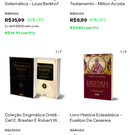
Sistemática - Louis Berkhof
Testamento - Milton Acosta
R$55,90
R$52,90
R$35,99
R$9,99
36
% OFF
81
% OFF
2
x
de
R$18,00
sem juros
R$9,69
com
Pix
R$34,91
com
Pix
1
/
7
1
/
5
Coleção Dogmática Cristã -
Livro História Eclesiástica -
Carl E. Braaten E Robert W.
Eusébio De Cesareia
Jenson
R$273,90
R$40,90