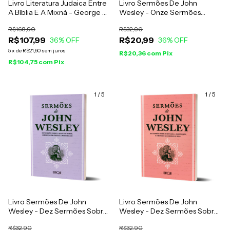
Livro Literatura Judaica Entre
Livro Sermões De John
A Bíblia E A Mixná - George W.
Wesley - Onze Sermões
E. Nickelsburg
Sobre A Providência De Deus,
R$168,90
R$32,90
A Guerra Espiritual E A
R$107,99
R$20,99
36
% OFF
Maturidade Cristã
36
% OFF
5
x
de
R$21,60
sem juros
R$20,36
com
Pix
R$104,75
com
Pix
1
/
5
1
/
5
Livro Sermões De John
Livro Sermões De John
Wesley - Dez Sermões Sobre
Wesley - Dez Sermões Sobre
A Queda Do Homem, A
A Tentação, A Santificação E
R$32,90
R$32,90
Redenção Em Cristo E A Nova
O Retorno Ao Caminho De