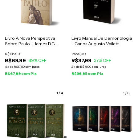
Livro A Nova Perspectiva
Livro Manual De Demonologia
Sobre Paulo - James D.G.
- Carlos Augusto Vailatti
Dunn
R$135,99
R$59,90
R$69,99
R$37,99
49
% OFF
37
% OFF
4
x
de
R$17,50
sem juros
2
x
de
R$19,00
sem juros
R$67,89
com
Pix
R$36,85
com
Pix
1
/
4
1
/
6