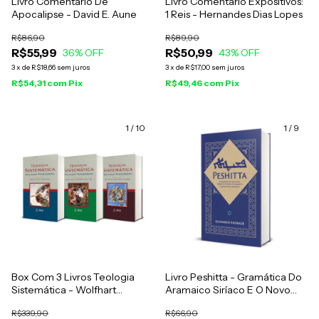
Livro Comentário De
Livro Comentário Expositivos:
Apocalipse - David E. Aune
1 Reis - Hernandes Dias Lopes
R$86,90
R$89,90
R$55,99
R$50,99
36
% OFF
43
% OFF
3
x
de
R$18,66
sem juros
3
x
de
R$17,00
sem juros
R$54,31
com
Pix
R$49,46
com
Pix
1
/
10
1
/
9
Box Com 3 Livros Teologia
Livro Peshitta - Gramática Do
Sistemática - Wolfhart
Aramaico Siríaco E O Novo
Pannenberg
Testamento Completo Em
R$339,90
R$66,90
Aramaico - Leonardo