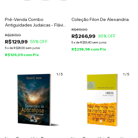
Pré-Venda Combo
Coleção Filon De Alexandria
Antiguidades Judaicas - Flávio
R$419,90
Josefo
R$287,90
R$266,99
36
% OFF
R$129,99
55
% OFF
5
x
de
R$53,40
sem juros
5
x
de
R$26,00
sem juros
R$258,98
com
Pix
R$126,09
com
Pix
1
/
5
1
/
5