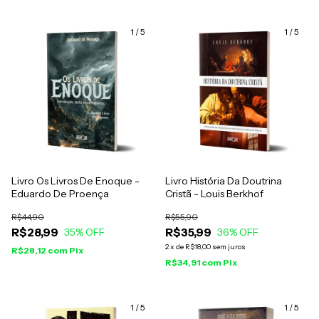
1
/
5
1
/
5
Livro Os Livros De Enoque -
Livro História Da Doutrina
Eduardo De Proença
Cristã - Louis Berkhof
R$44,90
R$55,90
R$28,99
R$35,99
35
% OFF
36
% OFF
2
x
de
R$18,00
sem juros
R$28,12
com
Pix
R$34,91
com
Pix
1
/
5
1
/
5