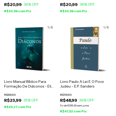
R$20,99
R$20,99
Criação
36
% OFF
Deus
36
% OFF
R$20,36
com
Pix
R$20,36
com
Pix
1
/
5
1
/
5
Livro Manual Bíblico Para
Livro Paulo A Lei E O Povo
Formação De Diáconos - Eli
Judeu - E.P. Sanders
Bento Corrêa
R$36,90
R$76,90
R$23,99
R$48,99
35
% OFF
36
% OFF
3
x
de
R$16,33
sem juros
R$23,27
com
Pix
R$47,52
com
Pix