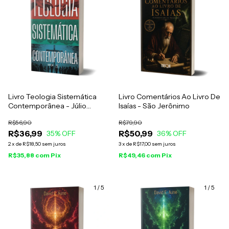
Livro Teologia Sistemática
Livro Comentários Ao Livro De
Contemporânea - Júlio
Isaías - São Jerônimo
Andrade Ferreira
R$56,90
R$79,90
R$36,99
R$50,99
35
% OFF
36
% OFF
2
x
de
R$18,50
sem juros
3
x
de
R$17,00
sem juros
R$35,88
com
Pix
R$49,46
com
Pix
1
/
5
1
/
5