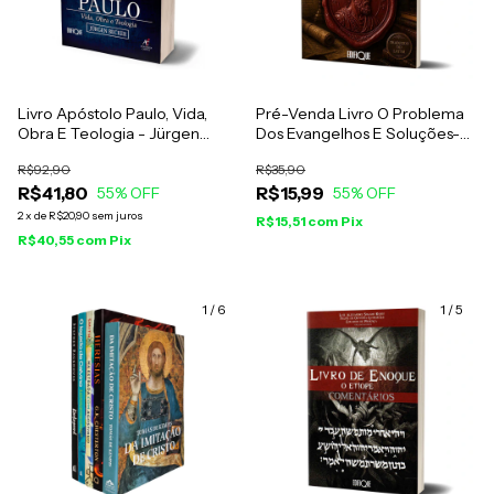
Livro Apóstolo Paulo, Vida,
Pré-Venda Livro O Problema
Obra E Teologia - Jürgen
Dos Evangelhos E Soluções-
Becker
Eusébio De Cesareia
R$92,90
R$35,90
R$41,80
R$15,99
55
% OFF
55
% OFF
2
x
de
R$20,90
sem juros
R$15,51
com
Pix
R$40,55
com
Pix
1
/
6
1
/
5