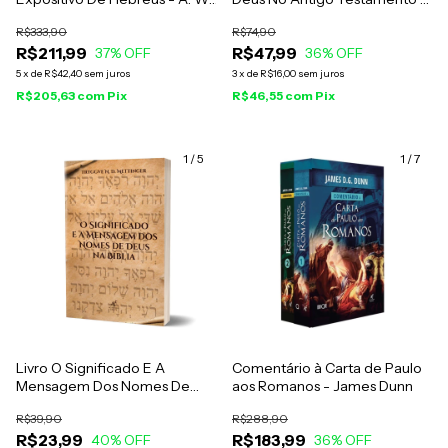
Pink
Wilf Hildebrandt
R$333,90
R$74,90
R$211,99
R$47,99
37
% OFF
36
% OFF
5
x
de
R$42,40
sem juros
3
x
de
R$16,00
sem juros
R$205,63
com
Pix
R$46,55
com
Pix
1
/
5
1
/
7
Livro O Significado E A
Comentário à Carta de Paulo
Mensagem Dos Nomes De
aos Romanos - James Dunn
Deus Na Bíblia - Tryggve N. D.
R$39,90
R$288,90
Mettinger
R$23,99
R$183,99
40
% OFF
36
% OFF