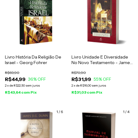
Livro História Da Religião De
Livro Unidade E Diversidade
Israel - Georg Fohrer
No Novo Testamento - James
D. G. Dunn
R$69,90
R$70,90
R$44,99
R$31,99
36
% OFF
55
% OFF
2
x
de
R$22,50
sem juros
2
x
de
R$16,00
sem juros
R$43,64
com
Pix
R$31,03
com
Pix
1
/
6
1
/
4