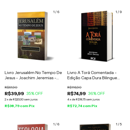
1
/
6
1
/
9
Livro Jerusalém No Tempo De
Livro A Torá Comentada -
Jesus - Joachim Jeremias -
Edição Capa Dura Bilingue
Impressão 2024
Hebraico-Português - Brian
R$61,90
R$116,90
Kibuuka
R$39,99
R$74,99
35
% OFF
36
% OFF
2
x
de
R$20,00
sem juros
4
x
de
R$18,75
sem juros
R$38,79
com
Pix
R$72,74
com
Pix
1
/
6
1
/
5