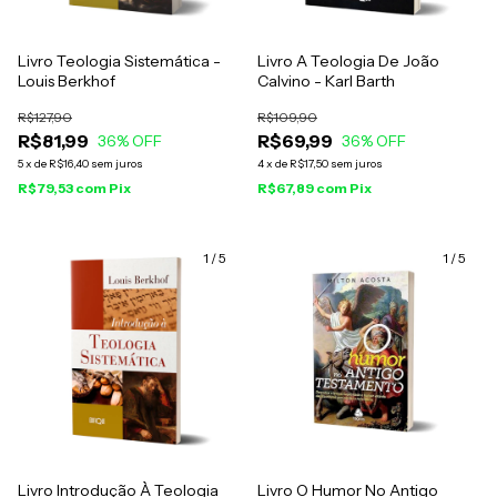
Livro Teologia Sistemática -
Livro A Teologia De João
Louis Berkhof
Calvino - Karl Barth
R$127,90
R$109,90
R$81,99
R$69,99
36
% OFF
36
% OFF
5
x
de
R$16,40
sem juros
4
x
de
R$17,50
sem juros
R$79,53
com
Pix
R$67,89
com
Pix
1
/
5
1
/
5
Livro Introdução À Teologia
Livro O Humor No Antigo