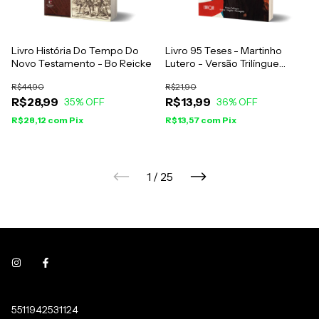
Livro História Do Tempo Do
Livro 95 Teses - Martinho
Novo Testamento - Bo Reicke
Lutero - Versão Trilíngue
Latim, Inglês e Português
R$44,90
R$21,90
R$28,99
R$13,99
35
% OFF
36
% OFF
R$28,12
com
Pix
R$13,57
com
Pix
1
/
25
5511942531124