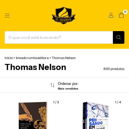
0
Início
>
breadcrumbs.editora
>
Thomas Nelson
Thomas Nelson
895 produtos
Ordenar por:
Mais vendidos
1
/
3
1
/
4