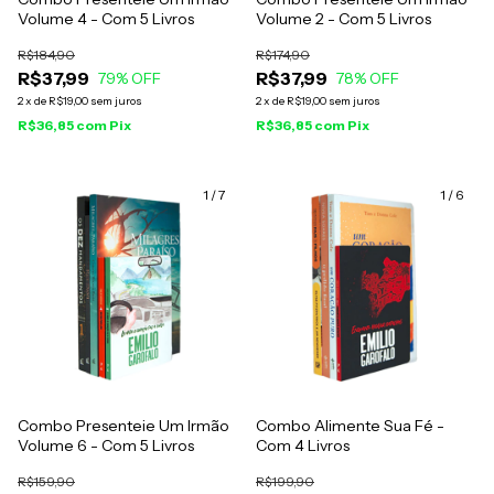
Volume 4 - Com 5 Livros
Volume 2 - Com 5 Livros
R$184,90
R$174,90
R$37,99
R$37,99
79
% OFF
78
% OFF
2
x
de
R$19,00
sem juros
2
x
de
R$19,00
sem juros
R$36,85
com
Pix
R$36,85
com
Pix
1
/
7
1
/
6
Combo Presenteie Um Irmão
Combo Alimente Sua Fé -
Volume 6 - Com 5 Livros
Com 4 Livros
R$159,90
R$199,90