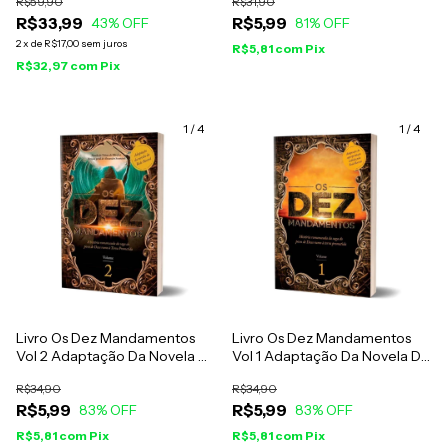
R$59,90
R$31,90
Rede Record
R$33,99
R$5,99
43
% OFF
81
% OFF
2
x
de
R$17,00
sem juros
R$5,81
com
Pix
R$32,97
com
Pix
1
/
4
1
/
4
Livro Os Dez Mandamentos
Livro Os Dez Mandamentos
Vol 2 Adaptação Da Novela Da
Vol 1 Adaptação Da Novela Da
Rede Record
Rede Record
R$34,90
R$34,90
R$5,99
R$5,99
83
% OFF
83
% OFF
R$5,81
com
Pix
R$5,81
com
Pix