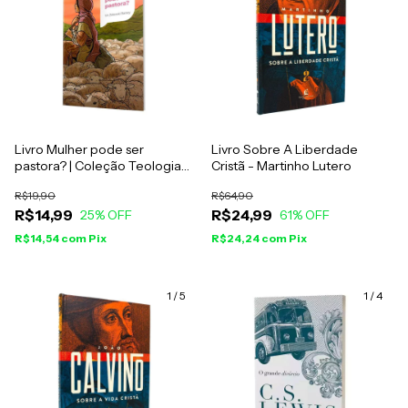
Livro Mulher pode ser
Livro Sobre A Liberdade
pastora? | Coleção Teologia
Cristã - Martinho Lutero
para todos - Vik Zalewski
R$19,90
R$64,90
Baracy
R$14,99
R$24,99
25
% OFF
61
% OFF
R$14,54
com
Pix
R$24,24
com
Pix
1
/
5
1
/
4