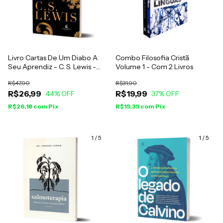
Livro Cartas De Um Diabo A
Combo Filosofia Cristã
Seu Aprendiz - C. S. Lewis -
Volume 1 - Com 2 Livros
Brochura
R$47,90
R$31,90
R$26,99
R$19,99
44
% OFF
37
% OFF
R$26,18
com
Pix
R$19,39
com
Pix
1
/
5
1
/
5