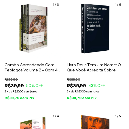
1
/
6
1
/
6
Combo Aprendendo Com
Livro Deus Tem Um Nome: O
Teólogos Volume 2 - Com 4
Que Você Acredita Sobre
Livros
Deus Transforma Quem Você
R$79,90
R$69,90
É - John Mark Comer
R$39,99
R$39,99
50
% OFF
43
% OFF
2
x
de
R$20,00
sem juros
2
x
de
R$20,00
sem juros
R$38,79
com
Pix
R$38,79
com
Pix
1
/
4
1
/
5