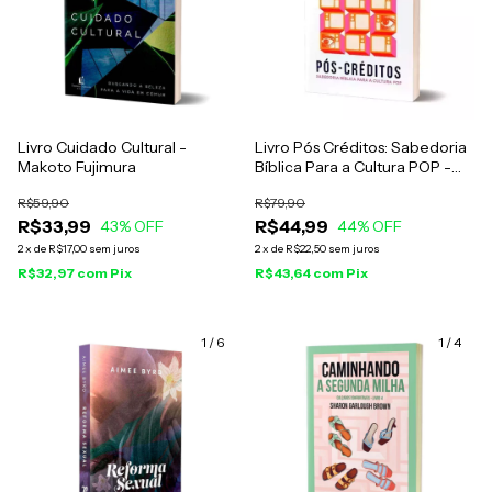
Livro Cuidado Cultural -
Livro Pós Créditos: Sabedoria
Makoto Fujimura
Bíblica Para a Cultura POP -
Bruno Maroni
R$59,90
R$79,90
R$33,99
R$44,99
43
% OFF
44
% OFF
2
x
de
R$17,00
sem juros
2
x
de
R$22,50
sem juros
R$32,97
com
Pix
R$43,64
com
Pix
1
/
6
1
/
4