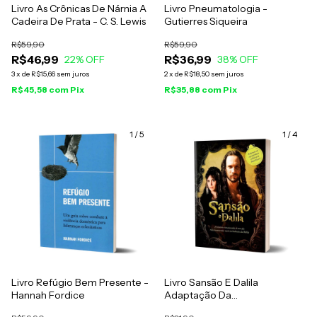
Livro As Crônicas De Nárnia A
Livro Pneumatologia -
Cadeira De Prata - C. S. Lewis
Gutierres Siqueira
R$59,90
R$59,90
R$46,99
R$36,99
22
% OFF
38
% OFF
3
x
de
R$15,66
sem juros
2
x
de
R$18,50
sem juros
R$45,58
com
Pix
R$35,88
com
Pix
1
/
5
1
/
4
Livro Refúgio Bem Presente -
Livro Sansão E Dalila
Hannah Fordice
Adaptação Da
Superprodução Exibida Pela