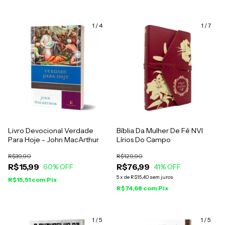
1
/
4
1
/
7
Livro Devocional Verdade
Bíblia Da Mulher De Fé NVI
Para Hoje - John MacArthur
Lírios Do Campo
R$39,90
R$129,90
R$15,99
R$76,99
60
% OFF
41
% OFF
5
x
de
R$15,40
sem juros
R$15,51
com
Pix
R$74,68
com
Pix
1
/
5
1
/
5