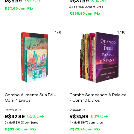
R$9,99
R$37,99
78
% OFF
81
% OFF
2
x
de
R$19,00
sem juros
R$9,69
com
Pix
R$36,85
com
Pix
1
/
6
1
/
10
Combo Alimente Sua Fé -
Combo Semeando A Palavra
Com 4 Livros
- Com 10 Livros
R$220,90
R$444,90
R$32,99
R$74,99
85
% OFF
83
% OFF
2
x
de
R$16,50
sem juros
4
x
de
R$18,75
sem juros
R$32,00
com
Pix
R$72,74
com
Pix