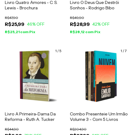
Livro Quatro Amores - C. S.
Livro O Deus Que Destrói
Lewis - Brochura
Sonhos - Rodrigo Bibo
R$47,90
R$49,90
R$25,99
R$28,99
46
% OFF
42
% OFF
R$25,21
com
Pix
R$28,12
com
Pix
1
/
5
1
/
7
Livro A Primeira-Dama Da
Combo Presenteie Um Irmão
Reforma - Ruth A. Tucker
Volume 3 - Com 5 Livros
R$44,90
R$204,90