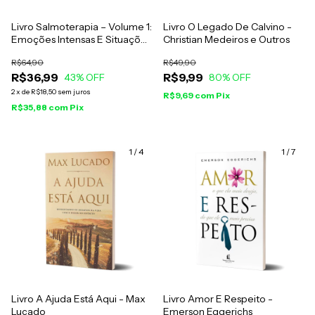
Livro Salmoterapia – Volume 1:
Livro O Legado De Calvino -
Emoções Intensas E Situações
Christian Medeiros e Outros
Difíceis (Salmos 1 A 50) -
R$64,90
R$49,90
Jonatas Leonio
R$36,99
R$9,99
43
% OFF
80
% OFF
2
x
de
R$18,50
sem juros
R$9,69
com
Pix
R$35,88
com
Pix
1
/
4
1
/
7
Livro A Ajuda Está Aqui - Max
Livro Amor E Respeito -
Lucado
Emerson Eggerichs