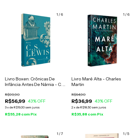
1
/
6
1
/
6
Livro Boxen: Crônicas De
Livro Maré Alta - Charles
Infância Antes De Nárnia - C. S.
Martin
Lewis
R$99,90
R$64,90
R$56,99
R$36,99
43
% OFF
43
% OFF
3
x
de
R$19,00
sem juros
2
x
de
R$18,50
sem juros
R$55,28
com
Pix
R$35,88
com
Pix
1
/
7
1
/
5