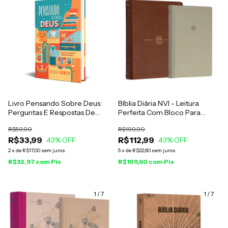
Livro Pensando Sobre Deus:
Bíblia Diária NVI - Leitura
Perguntas E Respostas De
Perfeita Com Bloco Para
Teologia Para Crianças - Alex
Anotações - Capa Luxo
R$59,90
R$199,90
Early
Marrom
R$33,99
R$112,99
43
% OFF
43
% OFF
2
x
de
R$17,00
sem juros
5
x
de
R$22,60
sem juros
R$32,97
com
Pix
R$109,60
com
Pix
1
/
7
1
/
7