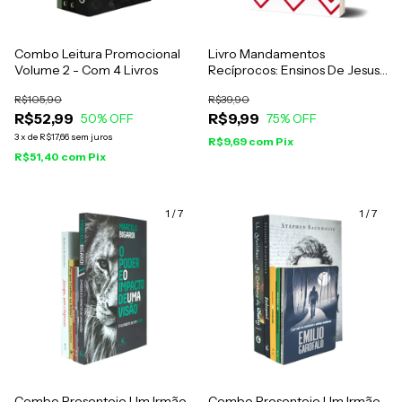
Combo Leitura Promocional
Livro Mandamentos
Volume 2 - Com 4 Livros
Recíprocos: Ensinos De Jesus
Para Aperfeiçoar Os
R$105,90
R$39,90
Relacionamentos - Carlos
R$52,99
R$9,99
50
% OFF
Alberto Bezerra
75
% OFF
3
x
de
R$17,66
sem juros
R$9,69
com
Pix
R$51,40
com
Pix
1
/
7
1
/
7
Combo Presenteie Um Irmão
Combo Presenteie Um Irmão