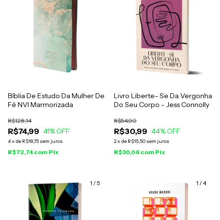
Bíblia De Estudo Da Mulher De
Livro Liberte- Se Da Vergonha
Fé NVI Marmorizada
Do Seu Corpo - Jess Connolly
R$128,14
R$54,90
R$74,99
R$30,99
41
% OFF
44
% OFF
4
x
de
R$18,75
sem juros
2
x
de
R$15,50
sem juros
R$72,74
com
Pix
R$30,06
com
Pix
1
/
5
1
/
4