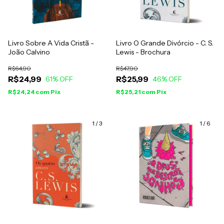
Livro Sobre A Vida Cristã -
Livro O Grande Divórcio - C. S.
João Calvino
Lewis - Brochura
R$64,90
R$47,90
R$24,99
R$25,99
61
% OFF
46
% OFF
R$24,24
com
Pix
R$25,21
com
Pix
1
/
3
1
/
6