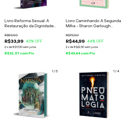
Livro Reforma Sexual: A
Livro Caminhando A Segunda
Restauração da Dignidade
Milha - Sharon Garlough
Pessoal de Homem e
Brown
R$59,90
R$79,90
Mulheres - Aimee Byrd
R$33,99
R$44,99
43
% OFF
44
% OFF
2
x
de
R$17,00
sem juros
2
x
de
R$22,50
sem juros
R$32,97
com
Pix
R$43,64
com
Pix
1
/
5
1
/
4