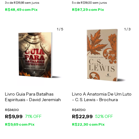
3
x
de
R$16,66
sem juros
5
x
de
R$18,00
sem juros
R$48,49
com
Pix
R$87,29
com
Pix
1
/
5
1
/
3
Livro Guia Para Batalhas
Livro A Anatomia De Um Luto
Espirituais - David Jeremiah
- C. S. Lewis - Brochura
R$34,90
R$47,90
R$9,99
R$22,99
71
% OFF
52
% OFF
R$9,69
com
Pix
R$22,30
com
Pix