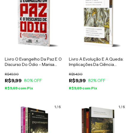
Livro O Evangelho Da Paz E O
Livro A Evolução E A Queda:
Discurso Do Ódio - Marisa
Implicações Da Ciência
Lopes
Moderna Para A Teologia
R$49,90
R$54,90
Cristã - James K. A. Smith
R$9,99
R$9,99
80
% OFF
82
% OFF
R$9,69
com
Pix
R$9,69
com
Pix
1
/
6
1
/
6