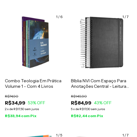
1
/
6
1
/
7
Combo Teologia Em Prática
Bíblia NVI Com Espaço Para
Volume 1 - Com 4 Livros
Anotações Central - Leitura
Perfeita - Capa Espiral Cinza
R$74,90
R$149,90
R$34,99
R$84,99
53
% OFF
43
% OFF
2
x
de
R$17,50
sem juros
5
x
de
R$17,00
sem juros
R$33,94
com
Pix
R$82,44
com
Pix
1
/
5
1
/
7