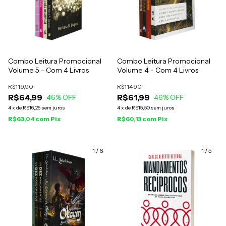
Combo Leitura Promocional
Combo Leitura Promocional
Volume 5 - Com 4 Livros
Volume 4 - Com 4 Livros
R$119,90
R$114,90
R$64,99
R$61,99
46
% OFF
46
% OFF
4
x
de
R$16,25
sem juros
4
x
de
R$15,50
sem juros
R$63,04
com
Pix
R$60,13
com
Pix
1
/
6
1
/
5