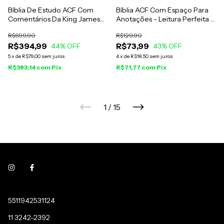
Bíblia De Estudo ACF Com
Bíblia ACF Com Espaço Para
Comentários Da King James
Anotações - Leitura Perfeita -
Study Bible - Leitura Perfeita -
Capa Dura
R$699,90
R$129,90
Capa Luxo Couro Legítimo
R$394,99
R$73,99
Preto
44
% OFF
43
% OFF
5
x
de
R$79,00
sem juros
4
x
de
R$18,50
sem juros
R$383,14
com
Pix
R$71,77
com
Pix
1
/
15
5511942531124
11 3242-2392