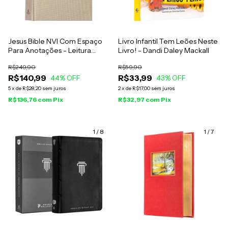
Jesus Bible NVI Com Espaço
Livro Infantil Tem Leões Neste
Para Anotações - Leitura
Livro! - Dandi Daley Mackall
Perfeita - Capa Dura Cinza
R$249,90
R$59,90
R$140,99
R$33,99
44
% OFF
43
% OFF
5
x
de
R$28,20
sem juros
2
x
de
R$17,00
sem juros
R$136,76
com
Pix
R$32,97
com
Pix
1
/
8
1
/
7