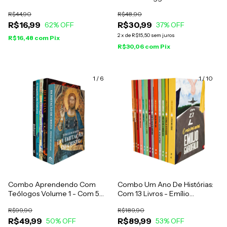
R$44,90
R$48,90
R$16,99
R$30,99
62
% OFF
37
% OFF
2
x
de
R$15,50
sem juros
R$16,48
com
Pix
R$30,06
com
Pix
1
/
6
1
/
10
Combo Aprendendo Com
Combo Um Ano De Histórias:
Teólogos Volume 1 - Com 5
Com 13 Livros - Emílio
Livros
Garofalo
R$99,90
R$189,90
R$49,99
R$89,99
50
% OFF
53
% OFF