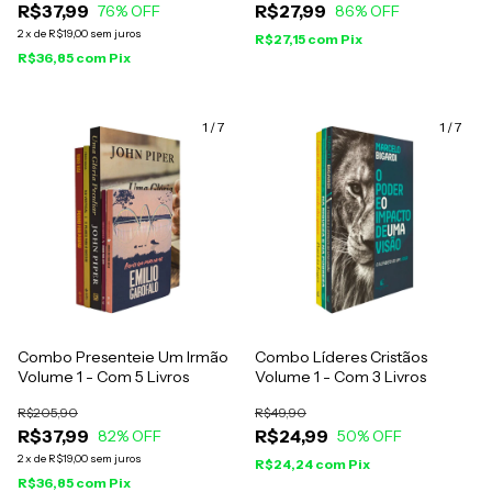
R$37,99
R$27,99
76
% OFF
86
% OFF
2
x
de
R$19,00
sem juros
R$27,15
com
Pix
R$36,85
com
Pix
1
/
7
1
/
7
Combo Presenteie Um Irmão
Combo Líderes Cristãos
Volume 1 - Com 5 Livros
Volume 1 - Com 3 Livros
R$205,90
R$49,90
R$37,99
R$24,99
82
% OFF
50
% OFF
2
x
de
R$19,00
sem juros
R$24,24
com
Pix
R$36,85
com
Pix