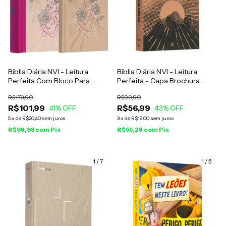
Bíblia Diária NVI - Leitura
Bíblia Diária NVI - Leitura
Perfeita Com Bloco Para
Perfeita - Capa Brochura
Anotações - Capa Dura
Montanha
R$173,90
R$99,90
Coração Florido
R$101,99
R$56,99
41
% OFF
43
% OFF
5
x
de
R$20,40
sem juros
3
x
de
R$19,00
sem juros
R$98,93
com
Pix
R$55,28
com
Pix
1
/
7
1
/
5