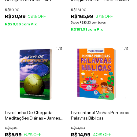
George
R$50,90
R$261,90
R$20,99
R$165,99
59
% OFF
37
% OFF
5
x
de
R$33,20
sem juros
R$20,36
com
Pix
R$161,01
com
Pix
1
/
5
1
/
5
Livro Linha De Chegada:
Livro Infantil Minhas Primeiras
Meditações Diárias - James
Palavras Bíblicas
Fernández Garrido
R$17,99
R$24,90
R$5,99
R$14,99
67
% OFF
40
% OFF