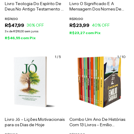
Livro Teologia Do Espírito De
Livro O Significado E A
Deus No Antigo Testamento -
Mensagem Dos Nomes De
Wilf Hildebrandt
Deus Na Bíblia - Tryggve N. D.
R$74,90
R$39,90
Mettinger
R$47,99
R$23,99
36
% OFF
40
% OFF
3
x
de
R$16,00
sem juros
R$23,27
com
Pix
R$46,55
com
Pix
1
/
5
1
/
10
Livro Jó – Lições Motivacionais
Combo Um Ano De Histórias:
para os Dias de Hoje
Com 13 Livros - Emílio
Garofalo