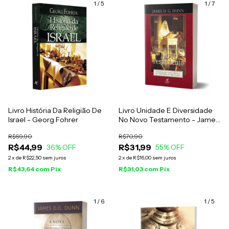
1
/
5
1
/
7
Livro História Da Religião De
Livro Unidade E Diversidade
Israel - Georg Fohrer
No Novo Testamento - James
D. G. Dunn
R$69,90
R$70,90
R$44,99
R$31,99
36
% OFF
55
% OFF
2
x
de
R$22,50
sem juros
2
x
de
R$16,00
sem juros
R$43,64
com
Pix
R$31,03
com
Pix
1
/
6
1
/
5