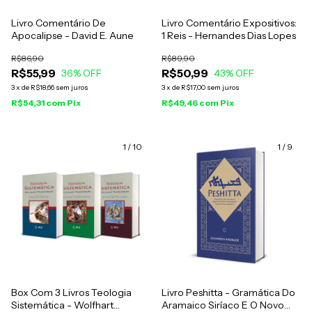
Livro Comentário De
Livro Comentário Expositivos:
Apocalipse - David E. Aune
1 Reis - Hernandes Dias Lopes
R$86,90
R$89,90
R$55,99
R$50,99
36
% OFF
43
% OFF
3
x
de
R$18,66
sem juros
3
x
de
R$17,00
sem juros
R$54,31
com
Pix
R$49,46
com
Pix
1
/
10
1
/
9
Box Com 3 Livros Teologia
Livro Peshitta - Gramática Do
Sistemática - Wolfhart
Aramaico Siríaco E O Novo