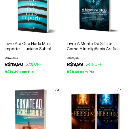
Livro Até Que Nada Mais
Livro A Mente De Silício:
Importe - Luciano Subirá
Como A Inteligência Artificial
Se Torna O Conduto Da
R$45,90
R$21,90
Enganação Nos Últimos Dias
R$19,90
R$9,99
57
% OFF
54
% OFF
R$19,30
com
Pix
R$9,69
com
Pix
1
/
3
1
/
7