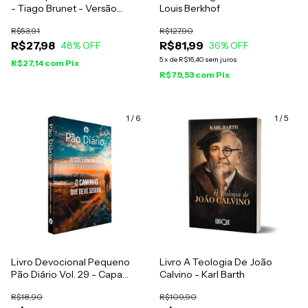
- Tiago Brunet - Versão
Louis Berkhof
Econômica
R$53,91
R$127,90
R$27,98
R$81,99
48
% OFF
36
% OFF
5
x
de
R$16,40
sem juros
R$27,14
com
Pix
R$79,53
com
Pix
1
/
6
1
/
5
Livro Devocional Pequeno
Livro A Teologia De João
Pão Diário Vol. 29 - Capa
Calvino - Karl Barth
Busque A Deus
R$18,90
R$109,90