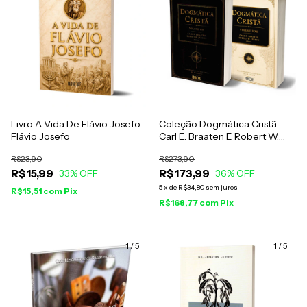
Livro A Vida De Flávio Josefo -
Coleção Dogmática Cristã -
Flávio Josefo
Carl E. Braaten E Robert W.
Jenson
R$23,90
R$273,90
R$15,99
R$173,99
33
% OFF
36
% OFF
5
x
de
R$34,80
sem juros
R$15,51
com
Pix
R$168,77
com
Pix
1
/
5
1
/
5