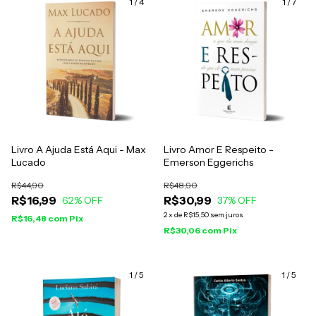
1
/
4
1
/
7
Livro A Ajuda Está Aqui - Max
Livro Amor E Respeito -
Lucado
Emerson Eggerichs
R$44,90
R$48,90
R$16,99
R$30,99
62
% OFF
37
% OFF
2
x
de
R$15,50
sem juros
R$16,48
com
Pix
R$30,06
com
Pix
1
/
5
1
/
5