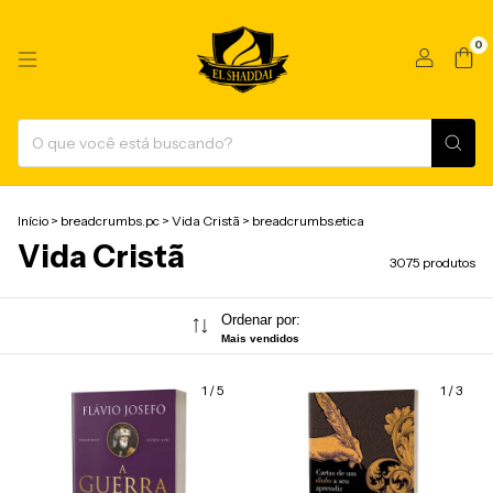
0
Início
>
breadcrumbs.pc
>
Vida Cristã
>
breadcrumbs.etica
Vida Cristã
3075 produtos
Ordenar por:
Mais vendidos
1
/
5
1
/
3