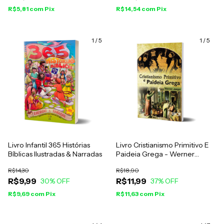
R$5,81
com
Pix
R$14,54
com
Pix
1
/
5
1
/
5
Livro Infantil 365 Histórias
Livro Cristianismo Primitivo E
Bíblicas Ilustradas & Narradas
Paideia Grega - Werner
Jaeger
R$14,30
R$18,90
R$9,99
R$11,99
30
% OFF
37
% OFF
R$9,69
com
Pix
R$11,63
com
Pix