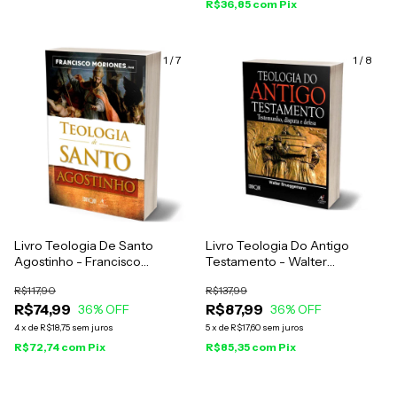
R$36,85
com
Pix
1
/
7
1
/
8
Livro Teologia De Santo
Livro Teologia Do Antigo
Agostinho - Francisco
Testamento - Walter
Moriones
Brueggemann
R$117,90
R$137,99
R$74,99
R$87,99
36
% OFF
36
% OFF
4
x
de
R$18,75
sem juros
5
x
de
R$17,60
sem juros
R$72,74
com
Pix
R$85,35
com
Pix