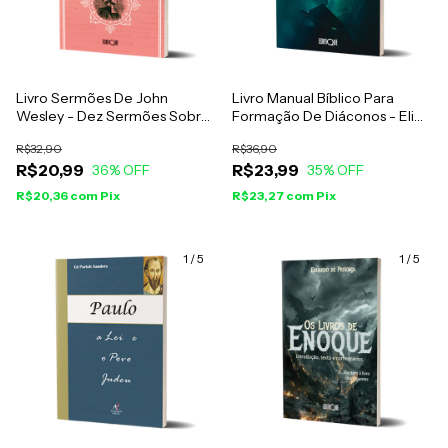
Livro Sermões De John
Livro Manual Bíblico Para
Wesley - Dez Sermões Sobre
Formação De Diáconos - Eli
A Tentação, A Santificação E
Bento Corrêa
R$32,90
R$36,90
O Retorno Ao Caminho De
R$20,99
R$23,99
Deus
36
% OFF
35
% OFF
R$20,36
com
Pix
R$23,27
com
Pix
1
/
5
1
/
5