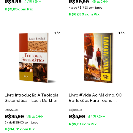
R$9,99
R$69,99
47
% OFF
36
% OFF
4
x
de
R$17,50
sem juros
R$9,69
com
Pix
R$67,89
com
Pix
1
/
5
1
/
5
Livro Introdução À Teologia
Livro #Vida Ao Máximo: 90
Sistemática - Louis Berkhof
Reflexões Para Teens -
Melody Carlson
R$55,90
R$36,90
R$35,99
R$5,99
36
% OFF
84
% OFF
2
x
de
R$18,00
sem juros
R$5,81
com
Pix
R$34,91
com
Pix