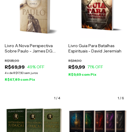
Livro A Nova Perspectiva
Livro Guia Para Batalhas
Sobre Paulo - James D.G.
Espirituais - David Jeremiah
Dunn
R$135,99
R$34,90
R$69,99
R$9,99
49
% OFF
71
% OFF
4
x
de
R$17,50
sem juros
R$9,69
com
Pix
R$67,89
com
Pix
1
/
4
1
/
6