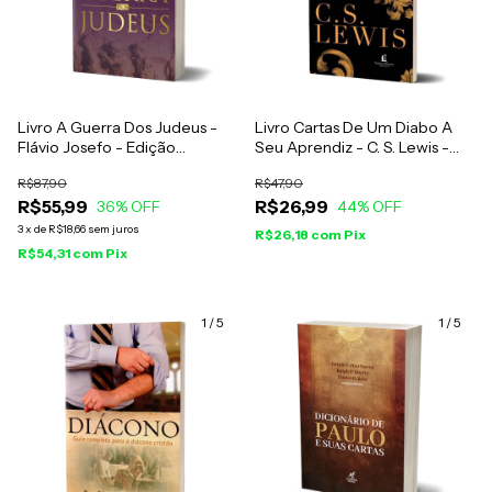
Livro A Guerra Dos Judeus -
Livro Cartas De Um Diabo A
Flávio Josefo - Edição
Seu Aprendiz - C. S. Lewis -
Completa Em Volume Único -
Brochura
R$87,90
R$47,90
Livros I, II, III, IV, V, VI e VII
R$55,99
R$26,99
36
% OFF
44
% OFF
3
x
de
R$18,66
sem juros
R$26,18
com
Pix
R$54,31
com
Pix
1
/
5
1
/
5