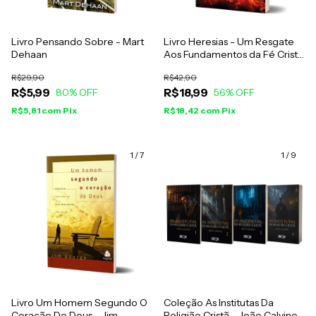
Livro Pensando Sobre - Mart
Livro Heresias - Um Resgate
Dehaan
Aos Fundamentos da Fé Cristã
- G. K. Chesterton
R$29,90
R$42,90
R$5,99
R$18,99
80
% OFF
56
% OFF
R$5,81
com
Pix
R$18,42
com
Pix
1
/
7
1
/
9
Livro Um Homem Segundo O
Coleção As Institutas Da
Coração De Deus - Jim
Religião Cristã - João Calvino