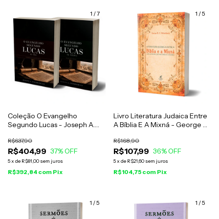
1
/
7
1
/
5
Coleção O Evangelho
Livro Literatura Judaica Entre
Segundo Lucas - Joseph A.
A Bíblia E A Mixná - George W.
Fitzmyer
E. Nickelsburg
R$637,90
R$168,90
R$404,99
R$107,99
37
% OFF
36
% OFF
5
x
de
R$81,00
sem juros
5
x
de
R$21,60
sem juros
R$392,84
com
Pix
R$104,75
com
Pix
1
/
5
1
/
5