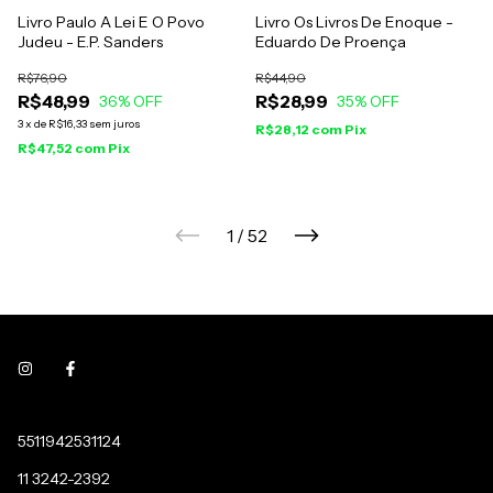
Livro Paulo A Lei E O Povo
Livro Os Livros De Enoque -
Judeu - E.P. Sanders
Eduardo De Proença
R$76,90
R$44,90
R$48,99
R$28,99
36
% OFF
35
% OFF
3
x
de
R$16,33
sem juros
R$28,12
com
Pix
R$47,52
com
Pix
1
/
52
5511942531124
11 3242-2392