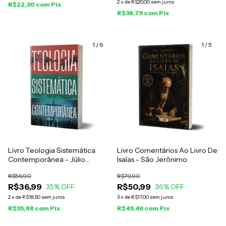
2
x
de
R$20,00
sem juros
R$22,30
com
Pix
R$38,79
com
Pix
1
/
6
1
/
5
Livro Teologia Sistemática
Livro Comentários Ao Livro De
Contemporânea - Júlio
Isaías - São Jerônimo
Andrade Ferreira
R$56,90
R$79,90
R$36,99
R$50,99
35
% OFF
36
% OFF
2
x
de
R$18,50
sem juros
3
x
de
R$17,00
sem juros
R$35,88
com
Pix
R$49,46
com
Pix