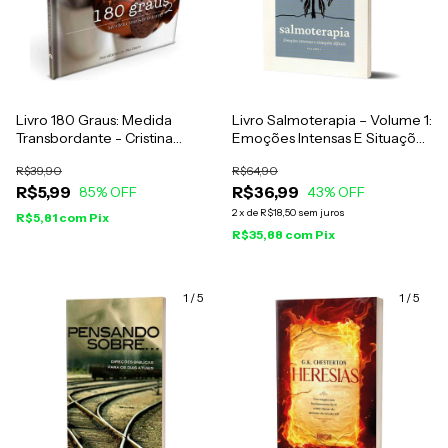
Livro 180 Graus: Medida
Livro Salmoterapia – Volume 1:
Transbordante - Cristina
Emoções Intensas E Situações
Girardi Schatzamann
Difíceis (Salmos 1 A 50) -
R$39,90
R$64,90
Jonatas Leonio
R$5,99
R$36,99
85
% OFF
43
% OFF
2
x
de
R$18,50
sem juros
R$5,81
com
Pix
R$35,88
com
Pix
1
/
5
1
/
5