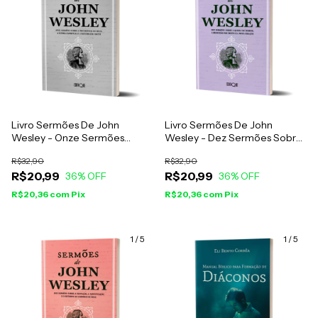
Livro Sermões De John
Livro Sermões De John
Wesley - Onze Sermões
Wesley - Dez Sermões Sobre
Sobre A Providência De Deus,
A Queda Do Homem, A
R$32,90
R$32,90
A Guerra Espiritual E A
Redenção Em Cristo E A Nova
R$20,99
R$20,99
Maturidade Cristã
36
% OFF
Criação
36
% OFF
R$20,36
com
Pix
R$20,36
com
Pix
1
/
5
1
/
5