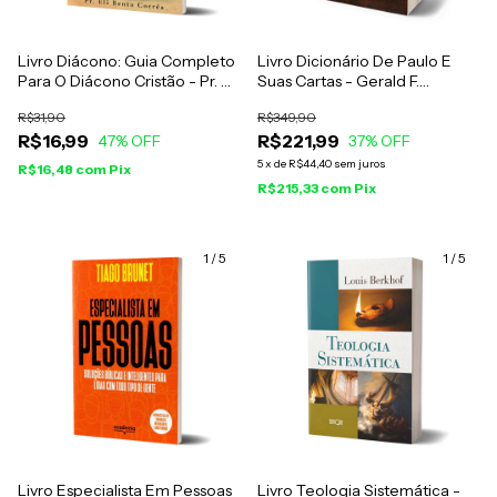
Livro Diácono: Guia Completo
Livro Dicionário De Paulo E
Para O Diácono Cristão - Pr. Eli
Suas Cartas - Gerald F.
Bento Corrêa
Hawthorne, Ralph P. Martin E
R$31,90
R$349,90
Daniel G. Reid
R$16,99
R$221,99
47
% OFF
37
% OFF
5
x
de
R$44,40
sem juros
R$16,48
com
Pix
R$215,33
com
Pix
1
/
5
1
/
5
Livro Especialista Em Pessoas
Livro Teologia Sistemática -