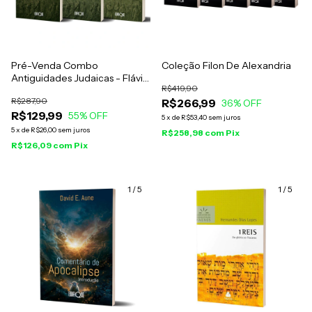
Pré-Venda Combo
Coleção Filon De Alexandria
Antiguidades Judaicas - Flávio
R$419,90
Josefo
R$287,90
R$266,99
36
% OFF
R$129,99
55
% OFF
5
x
de
R$53,40
sem juros
5
x
de
R$26,00
sem juros
R$258,98
com
Pix
R$126,09
com
Pix
1
/
5
1
/
5