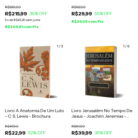
Pannenberg
Testamento Completo Em
R$339,90
R$66,90
Aramaico - Leonardo
R$215,99
R$29,99
36
% OFF
Andrade
55
% OFF
5
x
de
R$43,20
sem juros
R$29,09
com
Pix
R$209,51
com
Pix
1
/
3
1
/
6
Livro A Anatomia De Um Luto
Livro Jerusalém No Tempo De
- C. S. Lewis - Brochura
Jesus - Joachim Jeremias -
Impressão 2024
R$47,90
R$61,90
R$22,99
R$39,99
52
% OFF
35
% OFF