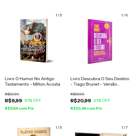
1
/
5
1
/
6
Livro O Humor No Antigo
Livro Descubra O Seu Destino
Testamento - Milton Acosta
- Tiago Brunet - Versão
Econômica
R$52,90
R$53,90
R$9,99
R$20,99
81
% OFF
61
% OFF
R$9,69
com
Pix
R$20,36
com
Pix
1
/
5
1
/
7