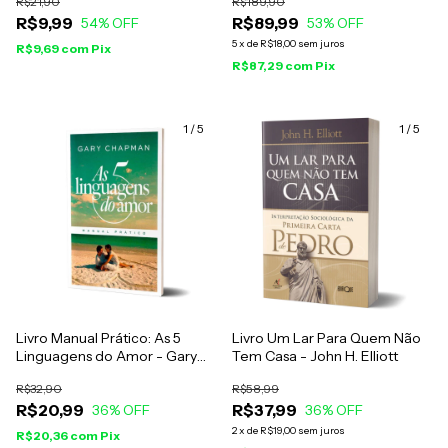
R$21,90
R$189,90
R$9,99
R$89,99
54
% OFF
53
% OFF
5
x
de
R$18,00
sem juros
R$9,69
com
Pix
R$87,29
com
Pix
1
/
5
1
/
5
Livro Manual Prático: As 5
Livro Um Lar Para Quem Não
Linguagens do Amor - Gary
Tem Casa - John H. Elliott
Chapman
R$32,90
R$58,99
R$20,99
R$37,99
36
% OFF
36
% OFF
2
x
de
R$19,00
sem juros
R$20,36
com
Pix