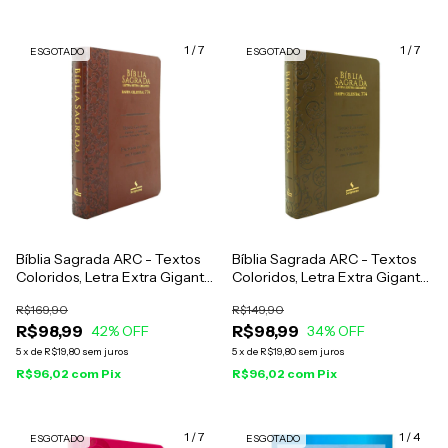
1
/
7
1
/
7
ESGOTADO
ESGOTADO
Bíblia Sagrada ARC - Textos
Bíblia Sagrada ARC - Textos
Coloridos, Letra Extra Gigante
Coloridos, Letra Extra Gigante
- Capa Luxo Marrom
- Capa Marrom Claro
R$169,90
R$149,90
Arabesco
R$98,99
R$98,99
42
% OFF
34
% OFF
5
x
de
R$19,80
sem juros
5
x
de
R$19,80
sem juros
R$96,02
com
Pix
R$96,02
com
Pix
1
/
7
1
/
4
ESGOTADO
ESGOTADO