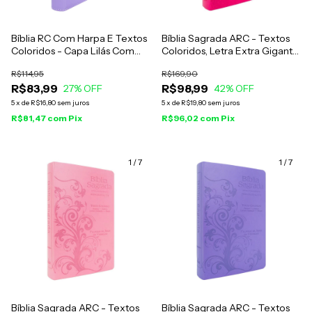
Bíblia RC Com Harpa E Textos
Bíblia Sagrada ARC - Textos
Coloridos - Capa Lilás Com
Coloridos, Letra Extra Gigante
Zíper
- Capa Pink Floral
R$114,95
R$169,90
R$83,99
R$98,99
27
% OFF
42
% OFF
5
x
de
R$16,80
sem juros
5
x
de
R$19,80
sem juros
R$81,47
com
Pix
R$96,02
com
Pix
1
/
7
1
/
7
Bíblia Sagrada ARC - Textos
Bíblia Sagrada ARC - Textos