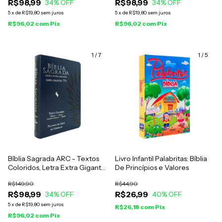
R$98,99
R$98,99
34
% OFF
34
% OFF
5
x
de
R$19,80
sem juros
5
x
de
R$19,80
sem juros
R$96,02
com
Pix
R$96,02
com
Pix
1
/
7
1
/
5
Bíblia Sagrada ARC - Textos
Livro Infantil Palabritas: Bíblia
Coloridos, Letra Extra Gigante
De Princípios e Valores
- Capa Azul Marinho Águia
R$149,90
R$44,90
R$98,99
R$26,99
34
% OFF
40
% OFF
5
x
de
R$19,80
sem juros
R$26,18
com
Pix
R$96,02
com
Pix