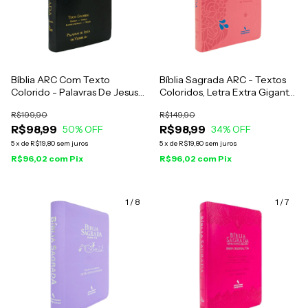
Bíblia ARC Com Texto
Bíblia Sagrada ARC - Textos
Colorido - Palavras De Jesus
Coloridos, Letra Extra Gigante
Em Vermelho - Harpa
- Capa Rosa Flor Azul
R$199,90
R$149,90
Celestial 774 Capa Luxo Preta
R$98,99
R$98,99
Águia
50
% OFF
34
% OFF
5
x
de
R$19,80
sem juros
5
x
de
R$19,80
sem juros
R$96,02
com
Pix
R$96,02
com
Pix
1
/
8
1
/
7