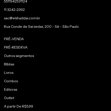
5511942531124
11 3242-2392
sac@elshaddai.com.br
Rua Conde de Sarzedas, 200 - Sé - São Paulo
PRÉ-VENDA
PRÉ-RESERVA
Outros segmentos
Bíblias
Livros
Combos
Editoras
Outlet
A partir De R$5,99