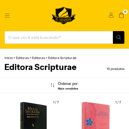
0
Início
>
Editoras
>
Editoras
>
Editora Scripturae
Editora Scripturae
15 produtos
Ordenar por:
Mais vendidos
1
/
7
1
/
7