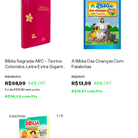
Bíblia Sagrada ARC - Textos
A Bíblia Das Crianças Com
Coloridos, Letra Extra Gigante
Palabritas
- Capa Pink Flor Amarela
R$149,90
R$26,97
R$98,99
R$13,99
34
% OFF
48
% OFF
5
x
de
R$19,80
sem juros
R$13,57
com
Pix
R$96,02
com
Pix
1
/
6
ESGOTADO