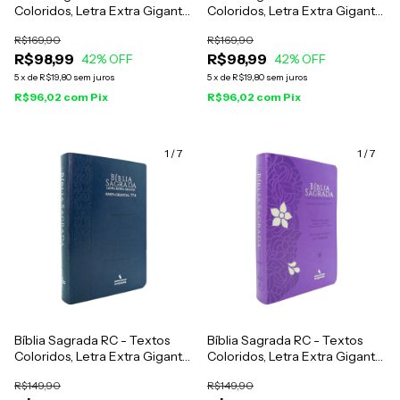
Coloridos, Letra Extra Gigante
Coloridos, Letra Extra Gigante
- Capa Rosa Arabesco
- Capa Lilás Arabesco
R$169,90
R$169,90
R$98,99
R$98,99
42
% OFF
42
% OFF
5
x
de
R$19,80
sem juros
5
x
de
R$19,80
sem juros
R$96,02
com
Pix
R$96,02
com
Pix
1
/
7
1
/
7
Bíblia Sagrada RC - Textos
Bíblia Sagrada RC - Textos
Coloridos, Letra Extra Gigante
Coloridos, Letra Extra Gigante
- Capa Azul Brasão
- Capa Lilás Flor Prata
R$149,90
R$149,90