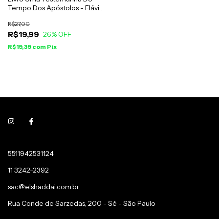
Tempo Dos Apóstolos - Flávio
Josefo
R$27,00
R$19,99
26
% OFF
R$19,39
com
Pix
5511942531124
11 3242-2392
sac@elshaddai.com.br
Rua Conde de Sarzedas, 200 - Sé - São Paulo