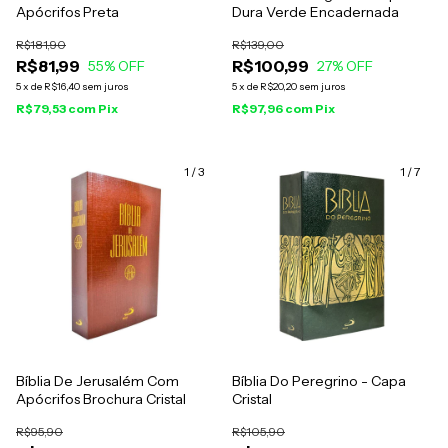
Apócrifos Preta
Dura Verde Encadernada
R$181,90
R$139,00
R$81,99
R$100,99
55
% OFF
27
% OFF
5
x
de
R$16,40
sem juros
5
x
de
R$20,20
sem juros
R$79,53
com
Pix
R$97,96
com
Pix
1
/
3
1
/
7
Bíblia De Jerusalém Com
Bíblia Do Peregrino - Capa
Apócrifos Brochura Cristal
Cristal
R$95,90
R$105,90