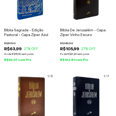
Bíblia Sagrada - Edição
Bíblia De Jerusalém - Capa
Pastoral - Capa Zíper Azul
Zíper Vinho Escuro
R$87,90
R$145,90
R$63,99
R$105,99
27
% OFF
27
% OFF
4
x
de
R$16,00
sem juros
5
x
de
R$21,20
sem juros
R$62,07
com
Pix
R$102,81
com
Pix
1
/
5
1
/
7