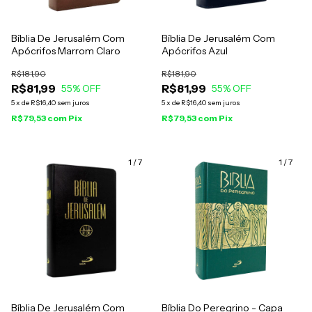
Bíblia De Jerusalém Com
Bíblia De Jerusalém Com
Apócrifos Marrom Claro
Apócrifos Azul
R$181,90
R$181,90
R$81,99
R$81,99
55
% OFF
55
% OFF
5
x
de
R$16,40
sem juros
5
x
de
R$16,40
sem juros
R$79,53
com
Pix
R$79,53
com
Pix
1
/
7
1
/
7
Bíblia De Jerusalém Com
Bíblia Do Peregrino - Capa