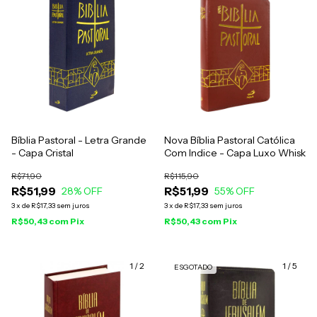
Bíblia Pastoral - Letra Grande
Nova Bíblia Pastoral Católica
- Capa Cristal
Com Indice - Capa Luxo Whisk
R$71,90
R$115,90
R$51,99
R$51,99
28
% OFF
55
% OFF
3
x
de
R$17,33
sem juros
3
x
de
R$17,33
sem juros
R$50,43
com
Pix
R$50,43
com
Pix
1
/
2
1
/
5
ESGOTADO