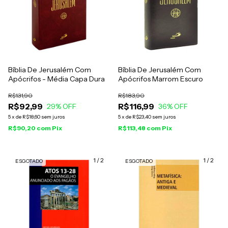
Bíblia De Jerusalém Com
Bíblia De Jerusalém Com
Apócrifos - Média Capa Dura
Apócrifos Marrom Escuro
R$131,90
R$183,90
R$92,99
R$116,99
29
% OFF
36
% OFF
5
x
de
R$18,60
sem juros
5
x
de
R$23,40
sem juros
R$90,20
com
Pix
R$113,48
com
Pix
1
/
2
1
/
2
ESGOTADO
ESGOTADO