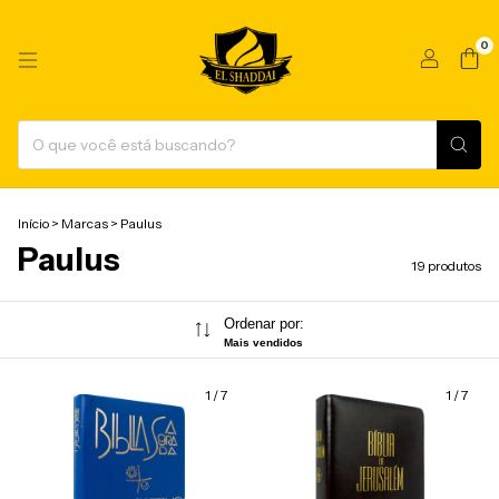
0
Início
>
Marcas
>
Paulus
Paulus
19 produtos
Ordenar por:
Mais vendidos
1
/
7
1
/
7