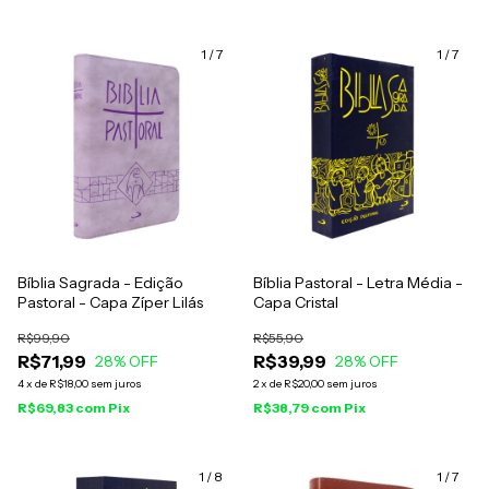
1
/
7
1
/
7
Bíblia Sagrada - Edição
Bíblia Pastoral - Letra Média -
Pastoral - Capa Zíper Lilás
Capa Cristal
R$99,90
R$55,90
R$71,99
R$39,99
28
% OFF
28
% OFF
4
x
de
R$18,00
sem juros
2
x
de
R$20,00
sem juros
R$69,83
com
Pix
R$38,79
com
Pix
1
/
8
1
/
7