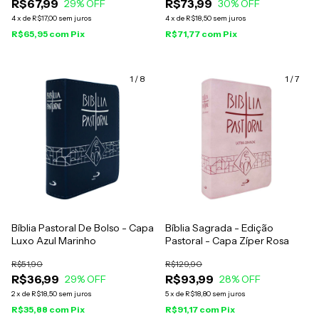
R$67,99
R$73,99
29
% OFF
30
% OFF
4
x
de
R$17,00
sem juros
4
x
de
R$18,50
sem juros
R$65,95
com
Pix
R$71,77
com
Pix
1
/
8
1
/
7
Bíblia Pastoral De Bolso - Capa
Bíblia Sagrada - Edição
Luxo Azul Marinho
Pastoral - Capa Zíper Rosa
R$51,90
R$129,90
R$36,99
R$93,99
29
% OFF
28
% OFF
2
x
de
R$18,50
sem juros
5
x
de
R$18,80
sem juros
R$35,88
com
Pix
R$91,17
com
Pix