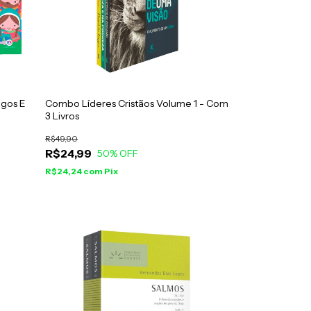
Jogos E
Combo Líderes Cristãos Volume 1 - Com
3 Livros
R$49,90
R$24,99
50
% OFF
R$24,24
com
Pix