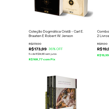
Coleção Dogmática Cristã - Carl E.
Combo F
Braaten E Robert W. Jenson
2 Livros
R$273,90
R$31,90
R$173,99
R$19,
36
% OFF
5
x
de
R$34,80
sem juros
R$19,3
R$168,77
com
Pix