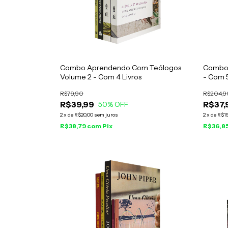
Combo Aprendendo Com Teólogos
Combo 
Volume 2 - Com 4 Livros
- Com 5
R$79,90
R$204,9
R$39,99
R$37,
50
% OFF
2
x
de
R$20,00
sem juros
2
x
de
R$19
R$38,79
com
Pix
R$36,8