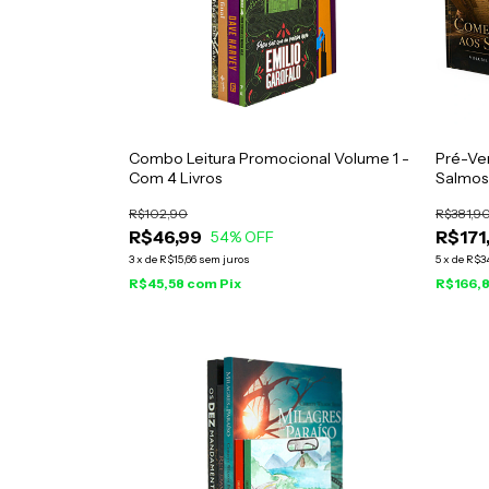
Combo Leitura Promocional Volume 1 -
Pré-Ve
Com 4 Livros
Salmos
R$102,90
R$381,9
R$46,99
R$171
54
% OFF
3
x
de
R$15,66
sem juros
5
x
de
R$3
R$45,58
com
Pix
R$166,