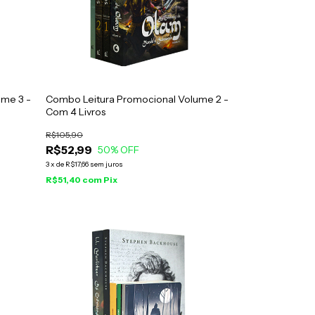
ume 3 -
Combo Leitura Promocional Volume 2 -
Com 4 Livros
R$105,90
R$52,99
50
% OFF
3
x
de
R$17,66
sem juros
R$51,40
com
Pix