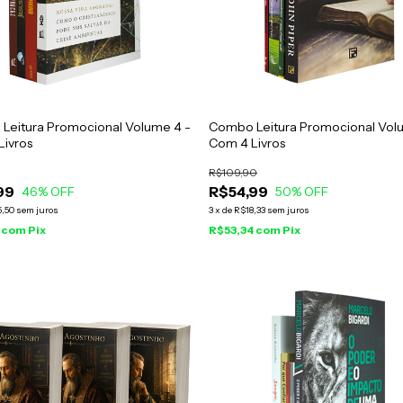
Leitura Promocional Volume 4 -
Combo Leitura Promocional Vol
Livros
Com 4 Livros
R$109,90
99
R$54,99
46
% OFF
50
% OFF
5,50
sem juros
3
x
de
R$18,33
sem juros
3
com
Pix
R$53,34
com
Pix