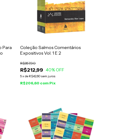
o Para
Coleção Salmos Comentários
ho
Expositivos Vol. 1 E 2
R$357,90
R$212,99
40
% OFF
5
x
de
R$42,60
sem juros
R$206,60
com
Pix