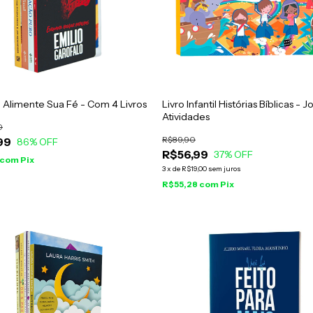
Alimente Sua Fé - Com 4 Livros
Livro Infantil Histórias Bíblicas - 
Atividades
0
R$89,90
99
86
% OFF
R$56,99
37
% OFF
com
Pix
3
x
de
R$19,00
sem juros
R$55,28
com
Pix