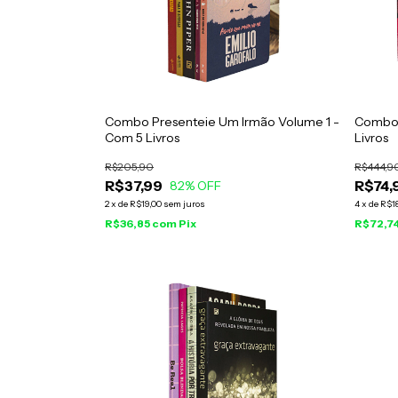
Combo Presenteie Um Irmão Volume 1 -
Combo 
Com 5 Livros
Livros
R$205,90
R$444,9
R$37,99
R$74,
82
% OFF
2
x
de
R$19,00
sem juros
4
x
de
R$18
R$36,85
com
Pix
R$72,7