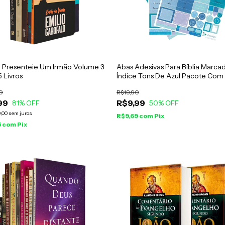
Presenteie Um Irmão Volume 3
Abas Adesivas Para Bíblia Marca
 Livros
Índice Tons De Azul Pacote Com
0
R$19,90
99
R$9,99
81
% OFF
50
% OFF
,00
sem juros
R$9,69
com
Pix
5
com
Pix