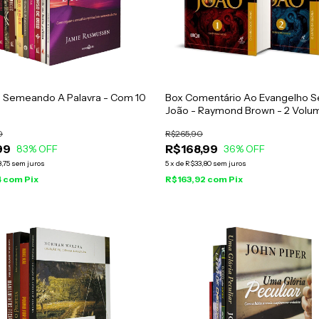
Semeando A Palavra - Com 10
Box Comentário Ao Evangelho 
João - Raymond Brown - 2 Volu
0
R$265,90
99
R$168,99
83
% OFF
36
% OFF
,75
sem juros
5
x
de
R$33,80
sem juros
4
com
Pix
R$163,92
com
Pix