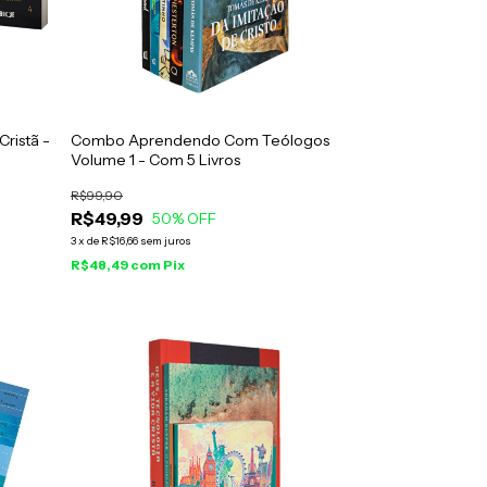
Cristã -
Combo Aprendendo Com Teólogos
Volume 1 - Com 5 Livros
R$99,90
R$49,99
50
% OFF
3
x
de
R$16,66
sem juros
R$48,49
com
Pix