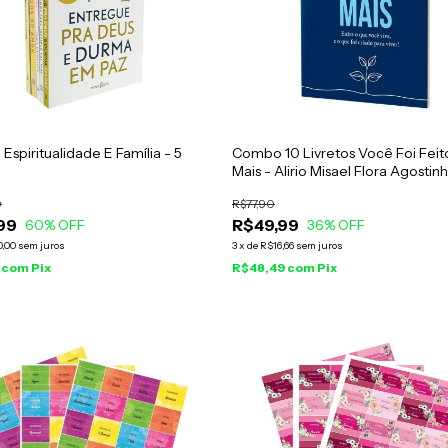
spiritualidade E Família - 5
Combo 10 Livretos Você Foi Feit
Mais - Alirio Misael Flora Agostin
0
R$77,90
99
R$49,99
60
% OFF
36
% OFF
0,00
sem juros
3
x
de
R$16,66
sem juros
9
com
Pix
R$48,49
com
Pix