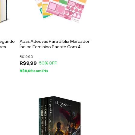
Segundo
Abas Adesivas Para Bíblia Marcador
mes
Índice Feminino Pacote Com 4
R$19,90
R$9,99
50
% OFF
R$9,69
com
Pix