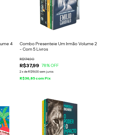
lume 4
Combo Presenteie Um Irmão Volume 2
- Com 5 Livros
R$174,90
R$37,99
78
% OFF
2
x
de
R$19,00
sem juros
R$36,85
com
Pix