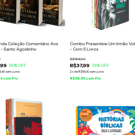
nda Coleção Comentário Aos
Combo Presenteie Um Irmão Vo
 - Santo Agostinho
- Com 5 Livros
0
R$184,90
,99
R$37,99
55
% OFF
79
% OFF
4,40
sem juros
2
x
de
R$19,00
sem juros
83
com
Pix
R$36,85
com
Pix