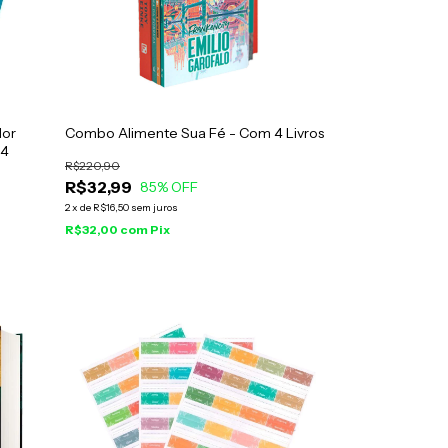
dor
Combo Alimente Sua Fé - Com 4 Livros
 4
R$220,90
R$32,99
85
% OFF
2
x
de
R$16,50
sem juros
R$32,00
com
Pix