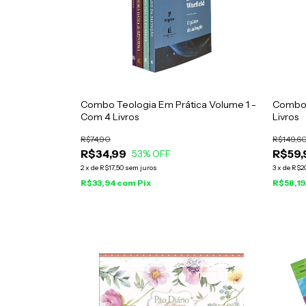
Combo Teologia Em Prática Volume 1 -
Combo E
Com 4 Livros
Livros
R$74,90
R$149,6
R$34,99
R$59,
53
% OFF
2
x
de
R$17,50
sem juros
3
x
de
R$2
R$33,94
com
Pix
R$58,1