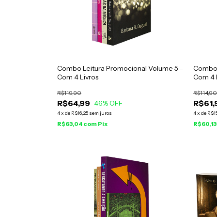
Combo Leitura Promocional Volume 5 -
Combo 
Com 4 Livros
Com 4 
R$119,90
R$114,90
R$64,99
R$61,
46
% OFF
4
x
de
R$16,25
sem juros
4
x
de
R$1
R$63,04
com
Pix
R$60,1