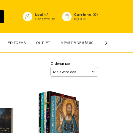
Login
/
Carrinho
(
0
)
Cadastre-se
R$0,00
EDITORAS
OUTLET
A PARTIR DE R$5,99
INFANTIL
V
Ordenar por