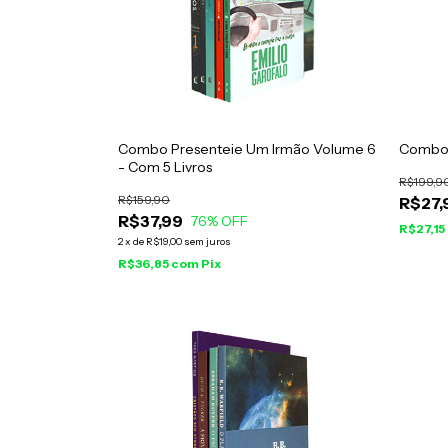
Combo Presenteie Um Irmão Volume 6
Combo 
- Com 5 Livros
R$199,9
R$159,90
R$27,
R$37,99
76
% OFF
R$27,15
2
x
de
R$19,00
sem juros
R$36,85
com
Pix