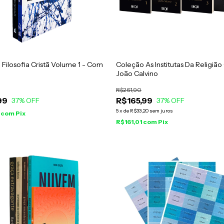
ilosofia Cristã Volume 1 - Com
Coleção As Institutas Da Religião 
João Calvino
R$261,90
99
R$165,99
37
% OFF
37
% OFF
5
x
de
R$33,20
sem juros
9
com
Pix
R$161,01
com
Pix