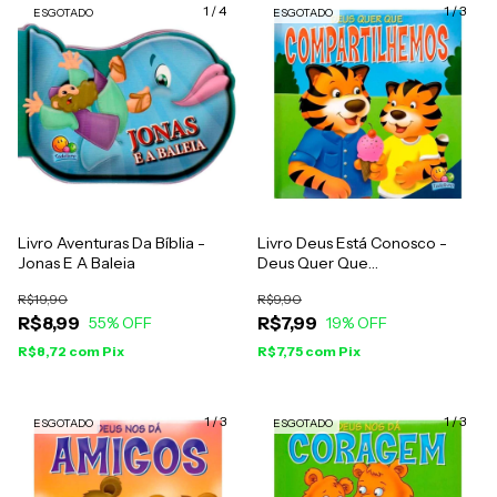
1
/
4
1
/
3
ESGOTADO
ESGOTADO
Livro Aventuras Da Bíblia -
Livro Deus Está Conosco -
Jonas E A Baleia
Deus Quer Que
Compartilhemos
R$19,90
R$9,90
R$8,99
R$7,99
55
% OFF
19
% OFF
R$8,72
com
Pix
R$7,75
com
Pix
1
/
3
1
/
3
ESGOTADO
ESGOTADO