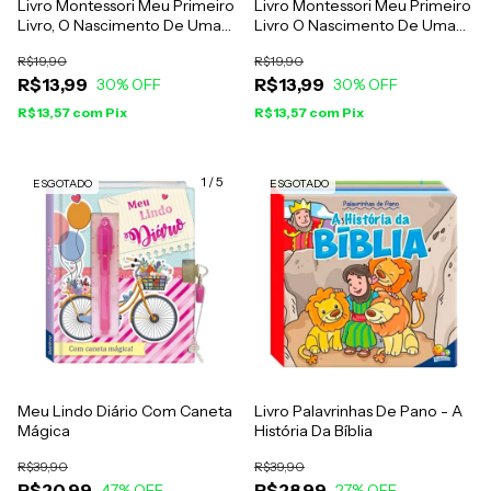
Livro Montessori Meu Primeiro
Livro Montessori Meu Primeiro
Livro, O Nascimento De Uma
Livro O Nascimento De Uma
Borboleta (Escolinha) - Chiara
Andorinha (Escolinha) - Chiara
R$19,90
R$19,90
Piroddi
Piroddi
R$13,99
R$13,99
30
% OFF
30
% OFF
R$13,57
com
Pix
R$13,57
com
Pix
1
/
5
ESGOTADO
ESGOTADO
Meu Lindo Diário Com Caneta
Livro Palavrinhas De Pano - A
Mágica
História Da Bíblia
R$39,90
R$39,90
R$20,99
R$28,99
47
% OFF
27
% OFF