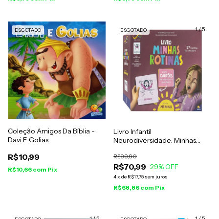
1
/
5
ESGOTADO
ESGOTADO
Coleção Amigos Da Bíblia -
Livro Infantil
Davi E Golias
Neurodiversidade: Minhas
Rotinas Para Meninas - Anyssa
R$10,99
R$99,90
Fritzke e Vanessa Justino
R$70,99
29
% OFF
R$10,66
com
Pix
4
x
de
R$17,75
sem juros
R$68,86
com
Pix
1
/
5
1
/
5