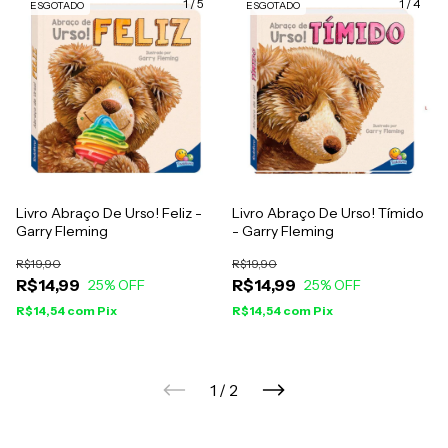
1
/
5
1
/
4
ESGOTADO
ESGOTADO
Livro Abraço De Urso! Feliz -
Livro Abraço De Urso! Tímido
Garry Fleming
- Garry Fleming
R$19,90
R$19,90
R$14,99
R$14,99
25
% OFF
25
% OFF
R$14,54
com
Pix
R$14,54
com
Pix
1
/
2