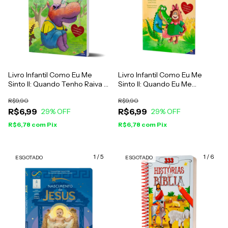
Livro Infantil Como Eu Me
Livro Infantil Como Eu Me
Sinto II: Quando Tenho Raiva -
Sinto II: Quando Eu Me
Larissa Freitas & Vanessa
Importo Com Os Outros -
R$9,90
R$9,90
Justino
Larissa Freitas E Vanessa
R$6,99
R$6,99
29
% OFF
Justino
29
% OFF
R$6,78
com
Pix
R$6,78
com
Pix
1
/
5
1
/
6
ESGOTADO
ESGOTADO