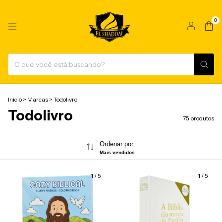
0
Início
>
Marcas
>
Todolivro
Todolivro
75 produtos
Ordenar por:
Mais vendidos
1
/
5
1
/
5