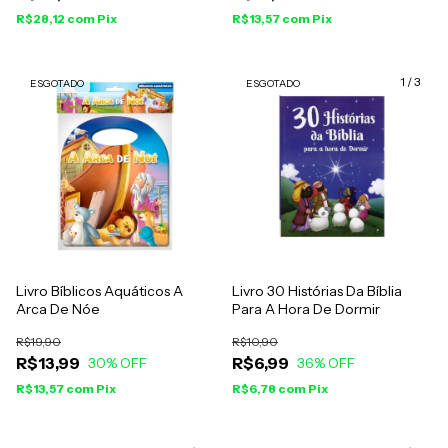
R$28,12
com
Pix
R$13,57
com
Pix
1
/
3
ESGOTADO
ESGOTADO
Livro Bíblicos Aquáticos A
Livro 30 Histórias Da Bíblia
Arca De Nóe
Para A Hora De Dormir
R$19,90
R$10,90
R$13,99
R$6,99
30
% OFF
36
% OFF
R$13,57
com
Pix
R$6,78
com
Pix