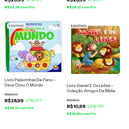
R$20,36
com
Pix
R$28,12
com
Pix
1
/
3
ESGOTADO
ESGOTADO
Livro Palavrinhas De Pano -
Deus Criou O Mundo
Livro Daniel E Os Leões -
Coleção Amigos Da Bíblia
R$39,90
R$28,99
R$14,90
27
% OFF
R$10,99
26
% OFF
R$28,12
com
Pix
R$10,66
com
Pix