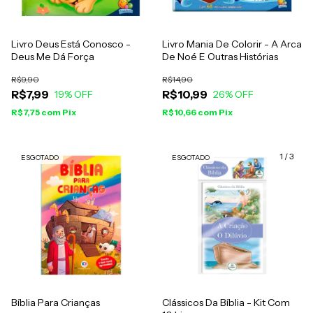
Livro Deus Está Conosco -
Livro Mania De Colorir - A Arca
Deus Me Dá Força
De Noé E Outras Histórias
R$9,90
R$14,90
R$7,99
R$10,99
19
% OFF
26
% OFF
R$7,75
com
Pix
R$10,66
com
Pix
1
/
3
ESGOTADO
ESGOTADO
Bíblia Para Crianças
Clássicos Da Bíblia - Kit Com