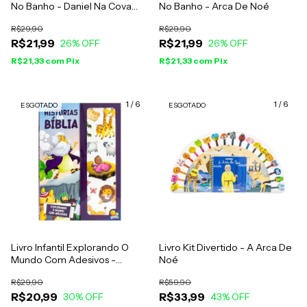
No Banho - Daniel Na Cova
No Banho - Arca De Noé
Dos Leões
R$29,90
R$29,90
R$21,99
R$21,99
26
% OFF
26
% OFF
R$21,33
com
Pix
R$21,33
com
Pix
1
/
6
1
/
6
ESGOTADO
ESGOTADO
Livro Infantil Explorando O
Livro Kit Divertido - A Arca De
Mundo Com Adesivos -
Noé
Histórias Da Bíblia
R$29,90
R$59,90
R$20,99
R$33,99
30
% OFF
43
% OFF