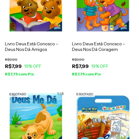
Livro Deus Está Conosco -
Livro Deus Está Conosco -
Deus Nos Dá Amigos
Deus Nos Dá Coragem
R$9,90
R$9,90
R$7,99
R$7,99
19
% OFF
19
% OFF
R$7,75
com
Pix
R$7,75
com
Pix
1
/
3
ESGOTADO
ESGOTADO