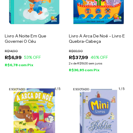
Livro A Noite Em Que
Livro A Arca De Noé - Livro E
Governei O Céu
Quebra-Cabeça
R$14,90
R$69,90
R$6,99
R$37,99
53
% OFF
46
% OFF
2
x
de
R$19,00
sem juros
R$6,78
com
Pix
R$36,85
com
Pix
1
/
5
1
/
5
ESGOTADO
ESGOTADO