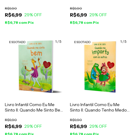
Larissa Freitas E Vanessa
Ciúme - Larissa Freitas E
R$9,90
R$9,90
Justino
Vanessa Justino
R$6,99
R$6,99
29
% OFF
29
% OFF
R$6,78
com
Pix
R$6,78
com
Pix
1
/
5
1
/
5
ESGOTADO
ESGOTADO
Livro Infantil Como Eu Me
Livro Infantil Como Eu Me
Sinto II: Quando Me Sinto Bem
Sinto II: Quando Tenho Medo -
- Larissa Freitas & Vanessa
Larissa Freitas E Vanessa
R$9,90
R$9,90
Justino
Justino
R$6,99
R$6,99
29
% OFF
29
% OFF
R$6,78
com
Pix
R$6,78
com
Pix