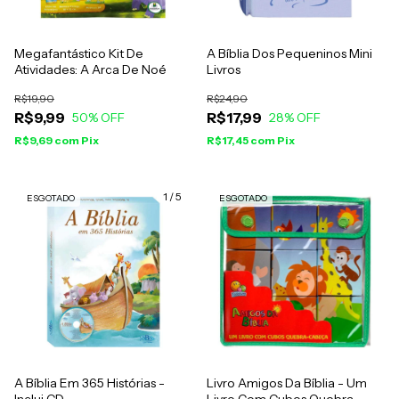
Megafantástico Kit De
A Bíblia Dos Pequeninos Mini
Atividades: A Arca De Noé
Livros
R$19,90
R$24,90
R$9,99
R$17,99
50
% OFF
28
% OFF
R$9,69
com
Pix
R$17,45
com
Pix
1
/
5
ESGOTADO
ESGOTADO
A Bíblia Em 365 Histórias -
Livro Amigos Da Bíblia - Um