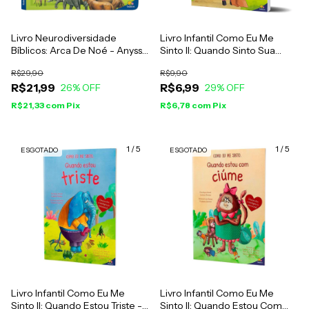
Livro Neurodiversidade
Livro Infantil Como Eu Me
Bíblicos: Arca De Noé - Anyssa
Sinto II: Quando Sinto Sua
Fritzke e Vanessa Justino
Falta - Larissa Freitas &
R$29,90
R$9,90
Vanessa Justino
R$21,99
R$6,99
26
% OFF
29
% OFF
R$21,33
com
Pix
R$6,78
com
Pix
1
/
5
1
/
5
ESGOTADO
ESGOTADO
Livro Infantil Como Eu Me
Livro Infantil Como Eu Me
Sinto II: Quando Estou Triste -
Sinto II: Quando Estou Com