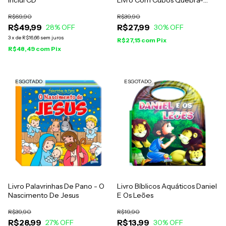
Inclui CD
Livro Com Cubos Quebra-
Cabeça
R$69,90
R$39,90
R$49,99
R$27,99
28
% OFF
30
% OFF
3
x
de
R$16,66
sem juros
R$27,15
com
Pix
R$48,49
com
Pix
ESGOTADO
ESGOTADO
Livro Palavrinhas De Pano - O
Livro Bíblicos Aquáticos Daniel
Nascimento De Jesus
E Os Leões
R$39,90
R$19,90
R$28,99
R$13,99
27
% OFF
30
% OFF