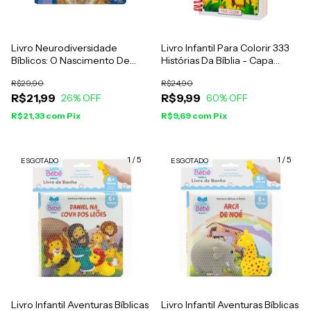
Livro Neurodiversidade
Livro Infantil Para Colorir 333
Bíblicos: O Nascimento De
Histórias Da Bíblia - Capa
Jesus - Anyssa Fritzke e
Espiral
R$29,90
R$24,90
Vanessa Justino
R$21,99
R$9,99
26
% OFF
60
% OFF
R$21,33
com
Pix
R$9,69
com
Pix
1
/
5
1
/
5
ESGOTADO
ESGOTADO
Livro Infantil Aventuras Bíblicas
Livro Infantil Aventuras Bíblicas