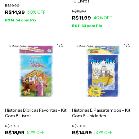
10 Livros
R$29,90
R$19,90
R$14,99
50
% OFF
R$11,99
40
% OFF
R$14,54
com
Pix
R$11,63
com
Pix
1
/
5
1
/
5
ESGOTADO
ESGOTADO
Histórias Bíblicas Favoritas - Kit
Histórias E Passatempos - Kit
Com 8 Livros
Com 6 Unidades
R$39,90
R$29,90
R$18,99
R$14,99
52
% OFF
50
% OFF