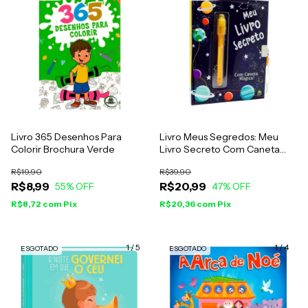
Livro 365 Desenhos Para
Livro Meus Segredos: Meu
Colorir Brochura Verde
Livro Secreto Com Caneta
Mágica
R$19,90
R$39,90
R$8,99
R$20,99
55
% OFF
47
% OFF
R$8,72
com
Pix
R$20,36
com
Pix
1
/
5
1
/
4
ESGOTADO
ESGOTADO