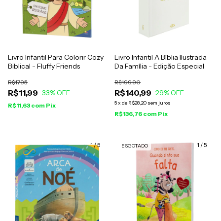
Livro Infantil Para Colorir Cozy
Livro Infantil A Bíblia Ilustrada
Biblical - Fluffy Friends
Da Família - Edição Especial
R$17,95
R$199,90
R$11,99
R$140,99
33
% OFF
29
% OFF
5
x
de
R$28,20
sem juros
R$11,63
com
Pix
R$136,76
com
Pix
1
/
5
1
/
5
ESGOTADO