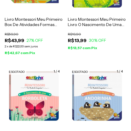
Livro Montessori Meu Primeiro
Livro Montessori Meu Primeiro
Box De Atividades Formas
Livro O Nascimento De Uma
(Escolinha) - Chiara Piroddi
Flor (Escolinha) - Chiara
R$59,90
R$19,90
Piroddi
R$43,99
R$13,99
27
% OFF
30
% OFF
2
x
de
R$22,00
sem juros
R$13,57
com
Pix
R$42,67
com
Pix
1
/
4
1
/
4
ESGOTADO
ESGOTADO