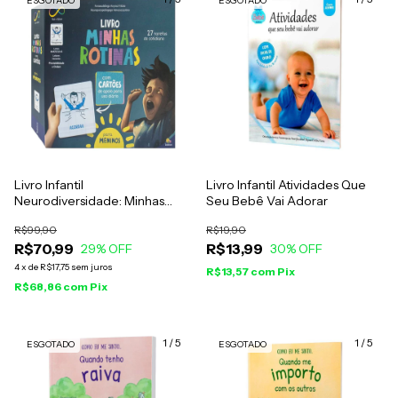
ESGOTADO
ESGOTADO
Livro Infantil
Livro Infantil Atividades Que
Neurodiversidade: Minhas
Seu Bebê Vai Adorar
Rotinas Para Meninos - Anyssa
R$99,90
R$19,90
Fritzke e Vanessa Justino
R$70,99
R$13,99
29
% OFF
30
% OFF
4
x
de
R$17,75
sem juros
R$13,57
com
Pix
R$68,86
com
Pix
1
/
5
1
/
5
ESGOTADO
ESGOTADO