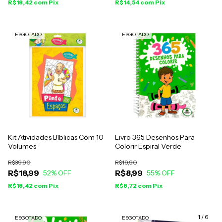
R$18,42
com
Pix
R$14,54
com
Pix
ESGOTADO
ESGOTADO
Kit Atividades Bíblicas Com 10
Livro 365 Desenhos Para
Volumes
Colorir Espiral Verde
R$39,90
R$19,90
R$18,99
R$8,99
52
% OFF
55
% OFF
R$18,42
com
Pix
R$8,72
com
Pix
1
/
6
ESGOTADO
ESGOTADO