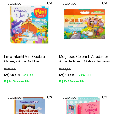
1
/
6
1
/
6
ESGOTADO
ESGOTADO
Livro Infantil Mini Quebra-
Megapad Colorir E Atividades
Cabeça Arca De Noé
Arca de Noé E Outras Histórias
R$19,90
R$29,90
R$14,99
R$10,99
25
% OFF
63
% OFF
R$14,54
com
Pix
R$10,66
com
Pix
1
/
5
1
/
2
ESGOTADO
ESGOTADO