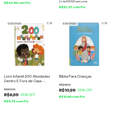
2
x
de
R$17,00
sem juros
R$20,36
com
Pix
R$32,97
com
Pix
1
/
6
1
/
6
ESGOTADO
ESGOTADO
Livro Infantil 200 Atividades
Bíblia Para Crianças
Dentro E Fora de Casa -
R$24,90
Francisca Da Rosa E Mailza
R$19,90
R$10,99
Barbosa
56
% OFF
R$6,99
65
% OFF
R$10,66
com
Pix
R$6,78
com
Pix