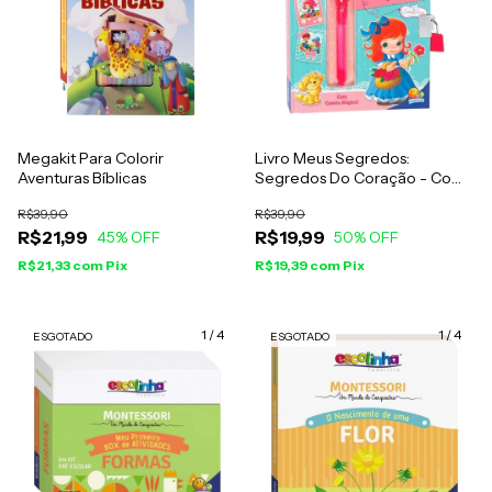
Megakit Para Colorir
Livro Meus Segredos:
Aventuras Bíblicas
Segredos Do Coração - Com
Caneta Mágica
R$39,90
R$39,90
R$21,99
R$19,99
45
% OFF
50
% OFF
R$21,33
com
Pix
R$19,39
com
Pix
1
/
4
1
/
4
ESGOTADO
ESGOTADO