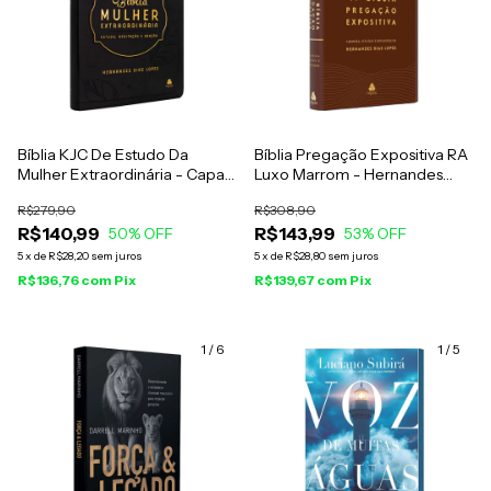
Bíblia KJC De Estudo Da
Bíblia Pregação Expositiva RA
Mulher Extraordinária - Capa
Luxo Marrom - Hernandes
Luxo Preta
Dias Lopes
R$279,90
R$308,90
R$140,99
R$143,99
50
% OFF
53
% OFF
5
x
de
R$28,20
sem juros
5
x
de
R$28,80
sem juros
R$136,76
com
Pix
R$139,67
com
Pix
1
/
6
1
/
5