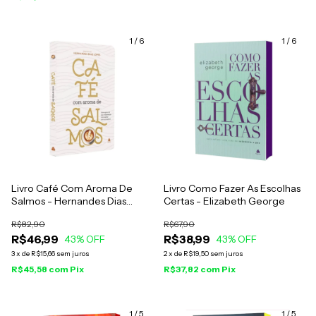
1
/
6
1
/
6
Livro Café Com Aroma De
Livro Como Fazer As Escolhas
Salmos - Hernandes Dias
Certas - Elizabeth George
Lopes
R$82,90
R$67,90
R$46,99
R$38,99
43
% OFF
43
% OFF
3
x
de
R$15,66
sem juros
2
x
de
R$19,50
sem juros
R$45,58
com
Pix
R$37,82
com
Pix
1
/
5
1
/
5