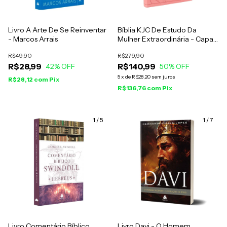
Livro A Arte De Se Reinventar
Bíblia KJC De Estudo Da
- Marcos Arrais
Mulher Extraordinária - Capa
Luxo Rosa
R$49,90
R$279,90
R$28,99
R$140,99
42
% OFF
50
% OFF
5
x
de
R$28,20
sem juros
R$28,12
com
Pix
R$136,76
com
Pix
1
/
5
1
/
7
Livro Comentário Bíblico
Livro Davi - O Homem