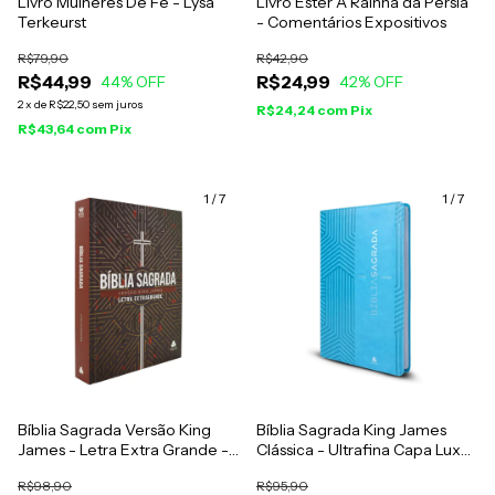
Livro Mulheres De Fé - Lysa
Livro Ester A Rainha da Pérsia
Terkeurst
- Comentários Expositivos
R$79,90
R$42,90
R$44,99
R$24,99
44
% OFF
42
% OFF
2
x
de
R$22,50
sem juros
R$24,24
com
Pix
R$43,64
com
Pix
1
/
7
1
/
7
Bíblia Sagrada Versão King
Bíblia Sagrada King James
James - Letra Extra Grande -
Clássica - Ultrafina Capa Luxo
Capa Dura Modelo: Verdade
Turquesa
R$98,90
R$95,90