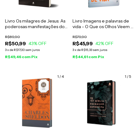
Livro Os milagres de Jesus: As
Livro Imagens e palavras de
poderosas manifestações do
vida - O Que os Olhos Veem e
poder de Deus - Hernandes
o Coração Sente - Hernandes
R$89,90
R$79,90
Dias Lopes
Dias Lopes
R$50,99
R$45,99
43
% OFF
42
% OFF
3
x
de
R$17,00
sem juros
3
x
de
R$15,33
sem juros
R$49,46
com
Pix
R$44,61
com
Pix
1
/
4
1
/
5