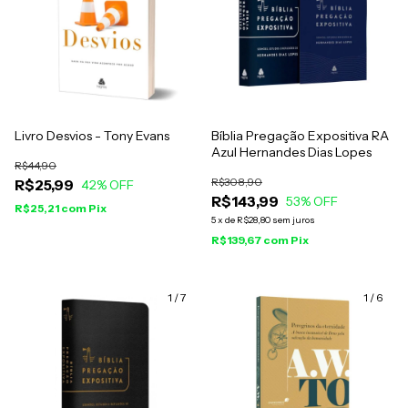
Livro Desvios - Tony Evans
Bíblia Pregação Expositiva RA
Azul Hernandes Dias Lopes
R$44,90
R$308,90
R$25,99
42
% OFF
R$143,99
53
% OFF
R$25,21
com
Pix
5
x
de
R$28,80
sem juros
R$139,67
com
Pix
1
/
7
1
/
6