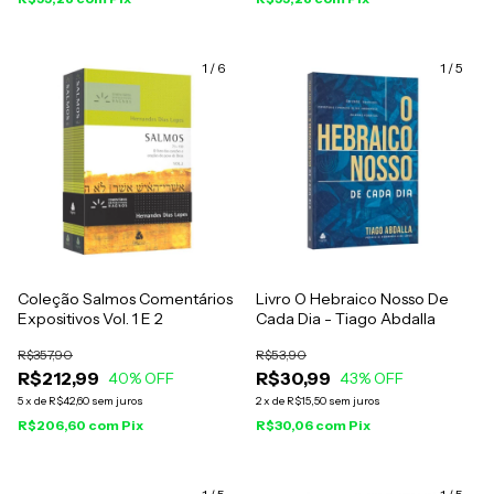
1
/
6
1
/
5
Coleção Salmos Comentários
Livro O Hebraico Nosso De
Expositivos Vol. 1 E 2
Cada Dia - Tiago Abdalla
R$357,90
R$53,90
R$212,99
R$30,99
40
% OFF
43
% OFF
5
x
de
R$42,60
sem juros
2
x
de
R$15,50
sem juros
R$206,60
com
Pix
R$30,06
com
Pix