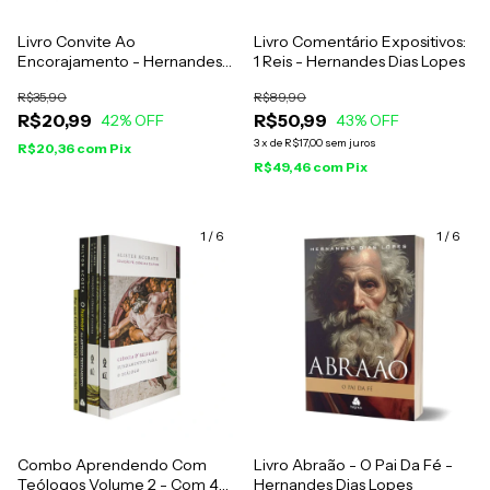
Livro Convite Ao
Livro Comentário Expositivos:
Encorajamento - Hernandes
1 Reis - Hernandes Dias Lopes
Dias Lopes
R$35,90
R$89,90
R$20,99
R$50,99
42
% OFF
43
% OFF
3
x
de
R$17,00
sem juros
R$20,36
com
Pix
R$49,46
com
Pix
1
/
6
1
/
6
Combo Aprendendo Com
Livro Abraão - O Pai Da Fé -
Teólogos Volume 2 - Com 4
Hernandes Dias Lopes