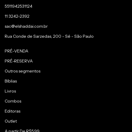
5511942531124
11 3242-2392
sac@elshaddai.com.br
Rua Conde de Sarzedas, 200 - Sé - São Paulo
PRÉ-VENDA
PRÉ-RESERVA
Outros segmentos
Bíblias
Livros
Combos
Editoras
Outlet
A partir De R$5,99