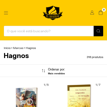
0
Início
>
Marcas
>
Hagnos
Hagnos
318 produtos
Ordenar por:
Mais vendidos
1
/
5
1
/
7