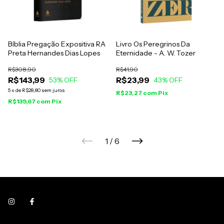
Bíblia Pregação Expositiva RA
Livro Os Peregrinos Da
Preta Hernandes Dias Lopes
Eternidade - A. W. Tozer
R$308,90
R$41,90
R$143,99
R$23,99
53
% OFF
43
% OFF
5
x
de
R$28,80
sem juros
R$23,27
com
Pix
R$139,67
com
Pix
1
/
6