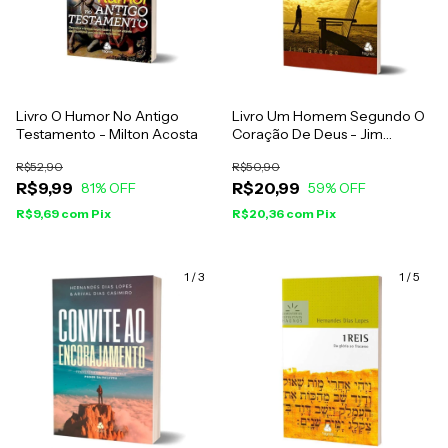
Livro O Humor No Antigo
Livro Um Homem Segundo O
Testamento - Milton Acosta
Coração De Deus - Jim
George
R$52,90
R$50,90
R$9,99
R$20,99
81
% OFF
59
% OFF
R$9,69
com
Pix
R$20,36
com
Pix
1
/
3
1
/
5