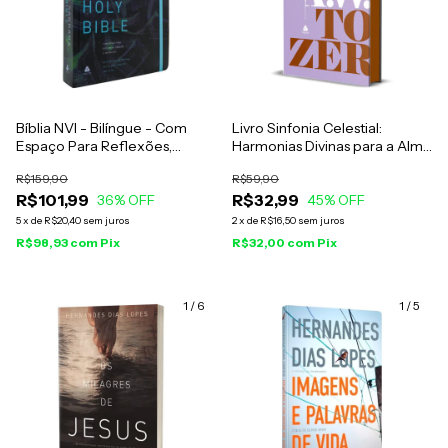
Bíblia NVI - Bilíngue - Com
Livro Sinfonia Celestial:
Espaço Para Reflexões,
Harmonias Divinas para a Alma
Orações E Anotações
e o Coração - A. W. Tozer
R$159,90
R$59,90
R$101,99
R$32,99
36
% OFF
45
% OFF
5
x
de
R$20,40
sem juros
2
x
de
R$16,50
sem juros
R$98,93
com
Pix
R$32,00
com
Pix
1
/
6
1
/
5