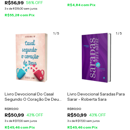
R$56,99
58
% OFF
R$4,84
com
Pix
3
x
de
R$19,00
sem juros
R$55,28
com
Pix
1
/
5
1
/
5
Livro Devocional Do Casal
Livro Devocional Saradas Para
Segundo O Coração De Deus
Sarar - Roberta Sara
- Gisele Lima
R$89,90
R$89,90
R$50,99
R$50,99
43
% OFF
43
% OFF
3
x
de
R$17,00
sem juros
3
x
de
R$17,00
sem juros
R$49,46
com
Pix
R$49,46
com
Pix