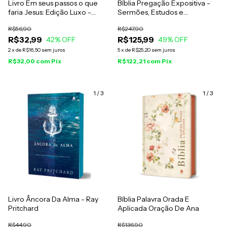
Livro Em seus passos o que
Bíblia Pregação Expositiva -
faria Jesus: Edição Luxo -
Sermões, Estudos e
Charles Sheldon
Reflexões - Hernandes Dias
R$56,90
R$247,90
Lopes - RA Capa Dura
R$32,99
R$125,99
42
% OFF
Harmonia
49
% OFF
2
x
de
R$16,50
sem juros
5
x
de
R$25,20
sem juros
R$32,00
com
Pix
R$122,21
com
Pix
1
/
3
1
/
3
Livro Âncora Da Alma - Ray
Bíblia Palavra Orada E
Pritchard
Aplicada Oração De Ana
R$44,90
R$136,90