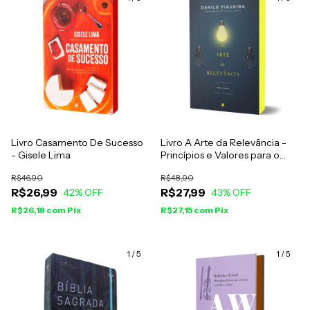
Livro Casamento De Sucesso
Livro A Arte da Relevância -
- Gisele Lima
Princípios e Valores para o
Sucesso Pessoal e Profissional
R$46,90
R$48,90
- Danilo Figueira
R$26,99
R$27,99
42
% OFF
43
% OFF
R$26,18
com
Pix
R$27,15
com
Pix
1
/
5
1
/
5