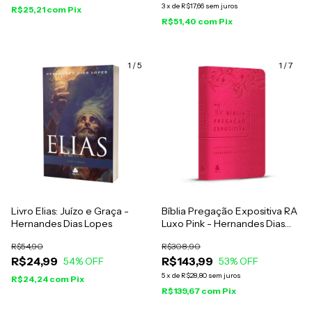
3
x
de
R$17,66
sem juros
R$25,21
com
Pix
R$51,40
com
Pix
1
/
5
1
/
7
Livro Elias: Juízo e Graça -
Bíblia Pregação Expositiva RA
Hernandes Dias Lopes
Luxo Pink - Hernandes Dias
Lopes
R$54,90
R$308,90
R$24,99
R$143,99
54
% OFF
53
% OFF
5
x
de
R$28,80
sem juros
R$24,24
com
Pix
R$139,67
com
Pix