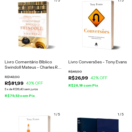
1
/
5
1
/
5
Livro Comentário Bíblico
Livro Conversões - Tony Evans
Swindoll Mateus - Charles R.
R$46,90
Swindoll
R$143,90
R$26,99
42
% OFF
R$81,99
43
% OFF
R$26,18
com
Pix
5
x
de
R$16,40
sem juros
R$79,53
com
Pix
1
/
5
1
/
5