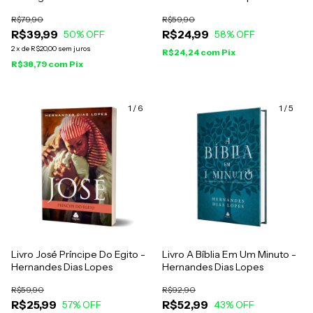
Livros
R$79,90
R$59,90
R$39,99
R$24,99
50
% OFF
58
% OFF
2
x
de
R$20,00
sem juros
R$24,24
com
Pix
R$38,79
com
Pix
1
/
6
1
/
5
Livro José Príncipe Do Egito -
Livro A Bíblia Em Um Minuto -
Hernandes Dias Lopes
Hernandes Dias Lopes
R$59,90
R$92,90
R$25,99
R$52,99
57
% OFF
43
% OFF