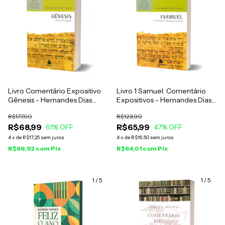
Livro Comentário Expositivo
Livro 1 Samuel: Comentário
Gênesis - Hernandes Dias
Expositivos - Hernandes Dias
Lopes
Lopes
R$177,90
R$123,90
R$68,99
R$65,99
61
% OFF
47
% OFF
4
x
de
R$17,25
sem juros
4
x
de
R$16,50
sem juros
R$66,92
com
Pix
R$64,01
com
Pix
1
/
5
1
/
5