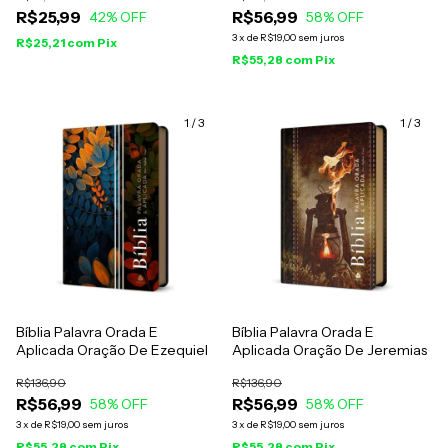
R$25,99
R$56,99
42
% OFF
58
% OFF
3
x
de
R$19,00
sem juros
R$25,21
com
Pix
R$55,28
com
Pix
1
/
3
1
/
3
Bíblia Palavra Orada E
Bíblia Palavra Orada E
Aplicada Oração De Ezequiel
Aplicada Oração De Jeremias
R$136,90
R$136,90
R$56,99
R$56,99
58
% OFF
58
% OFF
3
x
de
R$19,00
sem juros
3
x
de
R$19,00
sem juros
R$55,28
com
Pix
R$55,28
com
Pix