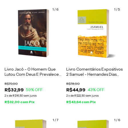
1
/
6
1
/
5
Livro Jacó - O Homem Que
Livro Comentários Expositivos
Lutou Com Deus E Prevaleceu
2 Samuel - Hernandes Dias
- Hernandes Dias Lopes
Lopes
R$79,90
R$78,90
R$32,99
R$44,99
59
% OFF
43
% OFF
2
x
de
R$16,50
sem juros
2
x
de
R$22,50
sem juros
R$32,00
com
Pix
R$43,64
com
Pix
1
/
7
1
/
6