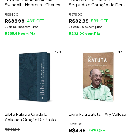
Swindoll - Hebreus - Charles
Segundo o Coração de Deus -
R. Swindoll
Hernandes Dias Lopes
R$64,90
R$79,90
R$36,99
R$32,99
43
% OFF
59
% OFF
2
x
de
R$18,50
sem juros
2
x
de
R$16,50
sem juros
R$35,88
com
Pix
R$32,00
com
Pix
1
/
3
1
/
5
Bíblia Palavra Orada E
Livro Fala Batuta - Ary Velloso
Aplicada Oração De Paulo
R$23,90
R$136,90
R$4,99
79
% OFF