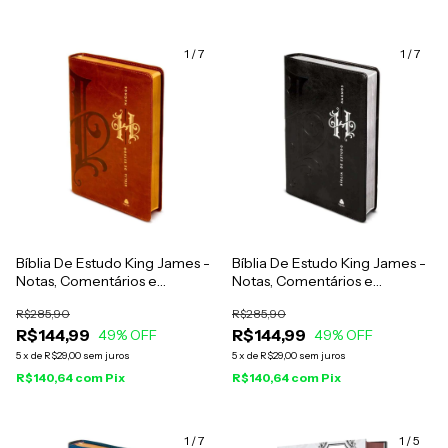
1
/
7
1
/
7
Bíblia De Estudo King James -
Bíblia De Estudo King James -
Notas, Comentários e
Notas, Comentários e
Recursos De Harold
Recursos De Harold
R$285,90
R$285,90
Willmington - Capa Luxo
Willmington - Capa Luxo
R$144,99
R$144,99
Marrom
49
% OFF
Preta
49
% OFF
5
x
de
R$29,00
sem juros
5
x
de
R$29,00
sem juros
R$140,64
com
Pix
R$140,64
com
Pix
1
/
7
1
/
5