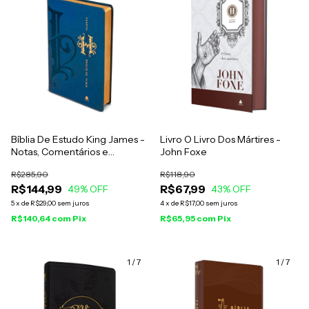
Bíblia De Estudo King James -
Livro O Livro Dos Mártires -
Notas, Comentários e
John Foxe
Recursos De Harold
R$285,90
R$118,90
Willmington
R$144,99
R$67,99
49
% OFF
43
% OFF
5
x
de
R$29,00
sem juros
4
x
de
R$17,00
sem juros
R$140,64
com
Pix
R$65,95
com
Pix
1
/
7
1
/
7