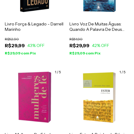
Livro Força & Legado - Darrell
Livro Voz De Muitas Águas:
Marinho
Quando A Palavra De Deus
Fala Mais Alto - Luciano Subirá
R$52,90
R$51,90
R$29,99
R$29,99
43
% OFF
42
% OFF
R$29,09
com
Pix
R$29,09
com
Pix
1
/
5
1
/
5