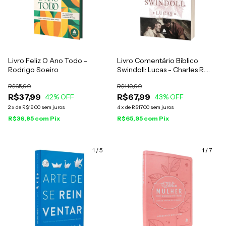
Livro Feliz O Ano Todo -
Livro Comentário Bíblico
Rodrigo Soeiro
Swindoll: Lucas - Charles R.
Swindoll
R$65,90
R$119,90
R$37,99
R$67,99
42
% OFF
43
% OFF
2
x
de
R$19,00
sem juros
4
x
de
R$17,00
sem juros
R$36,85
com
Pix
R$65,95
com
Pix
1
/
5
1
/
7