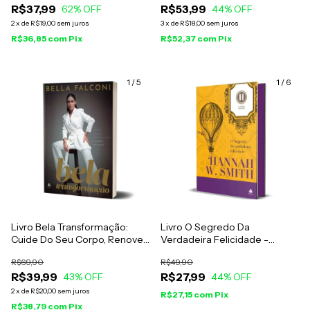
R$37,99
R$53,99
62
% OFF
44
% OFF
2
x
de
R$19,00
sem juros
3
x
de
R$18,00
sem juros
R$36,85
com
Pix
R$52,37
com
Pix
1
/
5
1
/
6
Livro Bela Transformação:
Livro O Segredo Da
Cuide Do Seu Corpo, Renove
Verdadeira Felicidade -
Sua Mente E Alimente Seu
Hannah W. Smith
R$69,90
R$49,90
Espírito - Bella Falconi
R$39,99
R$27,99
43
% OFF
44
% OFF
2
x
de
R$20,00
sem juros
R$27,15
com
Pix
R$38,79
com
Pix