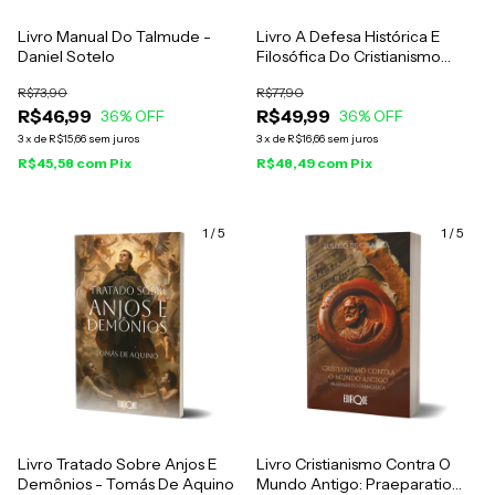
Livro Manual Do Talmude -
Livro A Defesa Histórica E
Daniel Sotelo
Filosófica Do Cristianismo
Primitivo Preparatio
R$73,90
R$77,90
Evangélica - Eusébio De
R$46,99
R$49,99
36
% OFF
Cesareia
36
% OFF
3
x
de
R$15,66
sem juros
3
x
de
R$16,66
sem juros
R$45,58
com
Pix
R$48,49
com
Pix
1
/
5
1
/
5
Livro Tratado Sobre Anjos E
Livro Cristianismo Contra O
Demônios - Tomás De Aquino
Mundo Antigo: Praeparatio