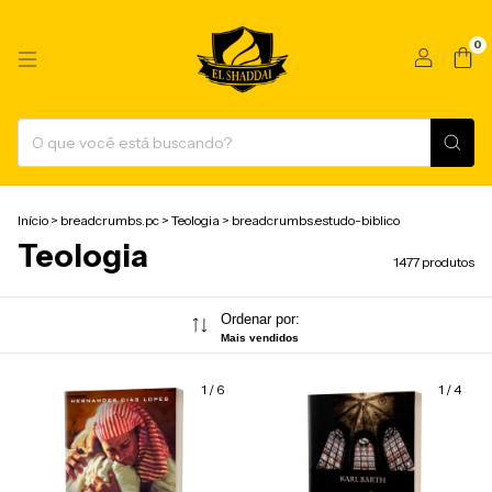
0
Início
>
breadcrumbs.pc
>
Teologia
>
breadcrumbs.estudo-biblico
Teologia
1477 produtos
Ordenar por:
Mais vendidos
1
/
6
1
/
4