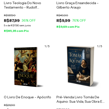
Livro Teologia Do Novo
Livro Graça Ensandecida -
Testamento - Rudolf
Gilberto Araujo
Bultmann
R$137,90
R$40,90
R$87,99
R$9,99
36
% OFF
76
% OFF
5
x
de
R$17,60
sem juros
R$9,69
com
Pix
R$85,35
com
Pix
1
/
5
1
/
5
O Livro De Enoque - Apócrifo
Pré-Venda Livro Tomás De
Aquino: Sua Vida, Sua Obra E
R$26,90
Sua Época - Eudaldo Forment