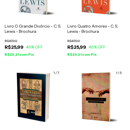
Livro O Grande Divórcio - C. S.
Livro Quatro Amores - C. S.
Lewis - Brochura
Lewis - Brochura
R$47,90
R$47,90
R$25,99
R$25,99
46
% OFF
46
% OFF
R$25,21
com
Pix
R$25,21
com
Pix
1
/
7
1
/
5