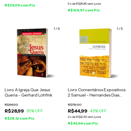
5
x
de
R$26,80
sem juros
R$29,09
com
Pix
R$129,97
com
Pix
1
/
6
1
/
5
Livro A Igreja Que Jesus
Livro Comentários Expositivos
Queria - Gerhard Lohfink
2 Samuel - Hernandes Dias
Lopes
R$44,90
R$78,90
R$28,99
R$44,99
35
% OFF
43
% OFF
2
x
de
R$22,50
sem juros
R$28,12
com
Pix
R$43,64
com
Pix