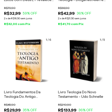
- Hernandes Dias Lopes
Eric O. Springsted
R$79,90
R$66,90
R$32,99
R$42,99
59
% OFF
36
% OFF
2
x
de
R$16,50
sem juros
2
x
de
R$21,50
sem juros
R$32,00
com
Pix
R$41,70
com
Pix
1
/
6
1
/
5
Livro Fundamentos Da
Livro Teologia Do Novo
Teologia Do Antigo
Testamento - Udo Schnelle
Testamento - Claus
R$45,90
R$210,90
Westermann
R$29,99
R$133,99
35
% OFF
36
% OFF