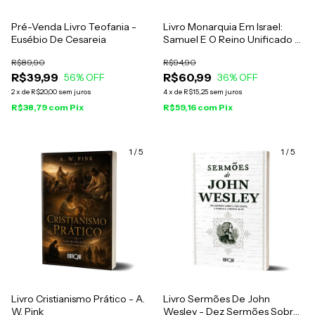
Pré-Venda Livro Teofania -
Livro Monarquia Em Israel:
Eusébio De Cesareia
Samuel E O Reino Unificado -
José Carlos Da Silva
R$89,90
R$94,90
R$39,99
R$60,99
56
% OFF
36
% OFF
2
x
de
R$20,00
sem juros
4
x
de
R$15,25
sem juros
R$38,79
com
Pix
R$59,16
com
Pix
1
/
5
1
/
5
Livro Cristianismo Prático - A.
Livro Sermões De John
W. Pink
Wesley - Dez Sermões Sobre