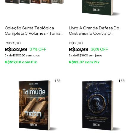
Coleção Suma Teológica
Livro A Grande Defesa Do
Completa 5 Volumes - Tomás
Cristianismo Contra O
de Aquino
Paganismo Preparatio
R$839,90
R$83,90
Evangélica - Eusébio De
R$532,99
R$53,99
37
% OFF
Cesareia
36
% OFF
5
x
de
R$106,60
sem juros
3
x
de
R$18,00
sem juros
R$517,00
com
Pix
R$52,37
com
Pix
1
/
5
1
/
5