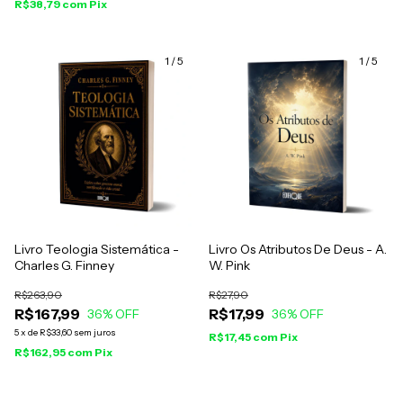
R$38,79
com
Pix
1
/
5
1
/
5
Livro Teologia Sistemática -
Livro Os Atributos De Deus - A.
Charles G. Finney
W. Pink
R$263,90
R$27,90
R$167,99
R$17,99
36
% OFF
36
% OFF
5
x
de
R$33,60
sem juros
R$17,45
com
Pix
R$162,95
com
Pix