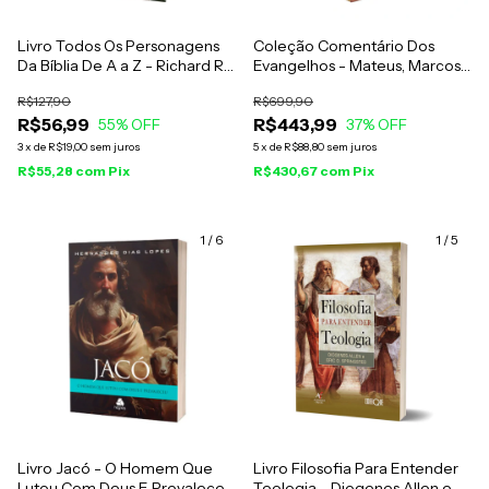
Livro Todos Os Personagens
Coleção Comentário Dos
Da Bíblia De A a Z - Richard R.
Evangelhos - Mateus, Marcos,
Losch
Lucas e João - William Barclay
R$127,90
R$699,90
- 6 Volumes
R$56,99
R$443,99
55
% OFF
37
% OFF
3
x
de
R$19,00
sem juros
5
x
de
R$88,80
sem juros
R$55,28
com
Pix
R$430,67
com
Pix
1
/
6
1
/
5
Livro Jacó - O Homem Que
Livro Filosofia Para Entender
Lutou Com Deus E Prevaleceu
Teologia - Diogenes Allen e