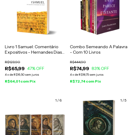
Livro 1 Samuel: Comentário
Combo Semeando A Palavra
Expositivos - Hernandes Dias
- Com 10 Livros
Lopes
R$123,90
R$444,90
R$65,99
R$74,99
47
% OFF
83
% OFF
4
x
de
R$16,50
sem juros
4
x
de
R$18,75
sem juros
R$64,01
com
Pix
R$72,74
com
Pix
1
/
6
1
/
5