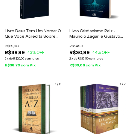
Livro Deus Tem Um Nome: O
Livro Cristianismo Raiz -
Que Você Acredita Sobre
Maurício Zágari e Gustavo
Deus Transforma Quem Você
Faleiro
R$69,90
R$54,90
É - John Mark Comer
R$39,99
R$30,99
43
% OFF
44
% OFF
2
x
de
R$20,00
sem juros
2
x
de
R$15,50
sem juros
R$38,79
com
Pix
R$30,06
com
Pix
1
/
6
1
/
7