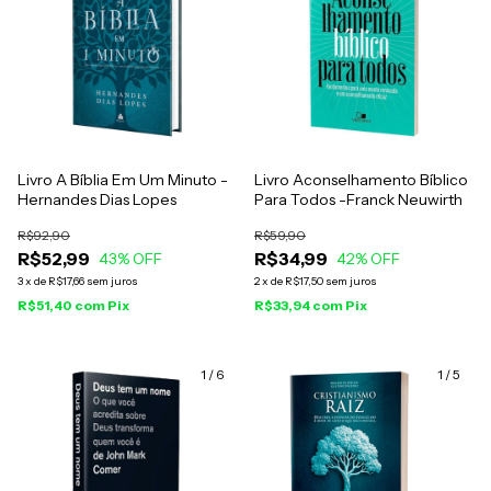
Livro A Bíblia Em Um Minuto -
Livro Aconselhamento Bíblico
Hernandes Dias Lopes
Para Todos -Franck Neuwirth
R$92,90
R$59,90
R$52,99
R$34,99
43
% OFF
42
% OFF
3
x
de
R$17,66
sem juros
2
x
de
R$17,50
sem juros
R$51,40
com
Pix
R$33,94
com
Pix
1
/
6
1
/
5