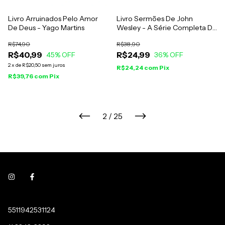
Livro Arruinados Pelo Amor
Livro Sermões De John
De Deus - Yago Martins
Wesley - A Série Completa De
Discursos Sobre o Sermão Do
R$74,90
R$38,90
Monte De Nosso Senhor Jesus
R$40,99
R$24,99
45
% OFF
Cristo
36
% OFF
2
x
de
R$20,50
sem juros
R$24,24
com
Pix
R$39,76
com
Pix
2
/
25
5511942531124