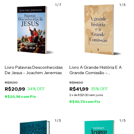
1
/
7
1
/
5
Livro Palavras Desconhecidas
Livro A Grande História E A
De Jesus - Joachim Jeremias
Grande Comissão -
Christopher J. H. Wright
R$31,90
R$64,90
R$20,99
R$41,99
34
% OFF
35
% OFF
2
x
de
R$21,00
sem juros
R$20,36
com
Pix
R$40,73
com
Pix
1
/
5
1
/
5