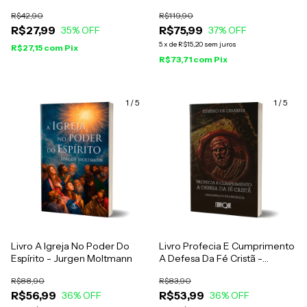
Evangelica - Eusébio De
R$42,90
R$119,90
Cesareia
R$27,99
R$75,99
35
% OFF
37
% OFF
5
x
de
R$15,20
sem juros
R$27,15
com
Pix
R$73,71
com
Pix
1
/
5
1
/
5
Livro A Igreja No Poder Do
Livro Profecia E Cumprimento
Espírito - Jurgen Moltmann
A Defesa Da Fé Cristã -
Eusébio De Cesareia
R$88,90
R$83,90
R$56,99
R$53,99
36
% OFF
36
% OFF