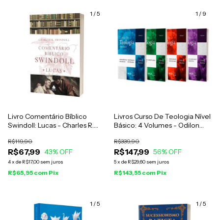
1
/
5
1
/
9
Livro Comentário Bíblico
Livros Curso De Teologia Nível
Swindoll: Lucas - Charles R.
Básico: 4 Volumes - Odilon
Swindoll
Moreira
R$119,90
R$339,90
R$67,99
R$147,99
43
% OFF
56
% OFF
4
x
de
R$17,00
sem juros
5
x
de
R$29,60
sem juros
R$65,95
com
Pix
R$143,55
com
Pix
1
/
5
1
/
5