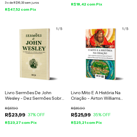
3
x
de
R$16,33
sem juros
R$18,42
com
Pix
R$47,52
com
Pix
1
/
5
1
/
5
Livro Sermões De John
Livro Mito E A História Na
Wesley - Dez Sermões Sobre
Criação - Airton Williams
A Lei, O Fanatismo, A
Vasconcelos Barboza
R$37,90
R$39,90
Perfeição Cristã E O Caminho
R$23,99
R$25,99
Bíblico Da Salvação
37
% OFF
35
% OFF
R$23,27
com
Pix
R$25,21
com
Pix