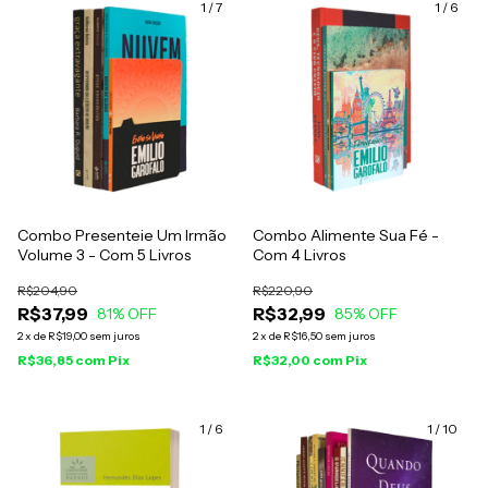
1
/
7
1
/
6
Combo Presenteie Um Irmão
Combo Alimente Sua Fé -
Volume 3 - Com 5 Livros
Com 4 Livros
R$204,90
R$220,90
R$37,99
R$32,99
81
% OFF
85
% OFF
2
x
de
R$19,00
sem juros
2
x
de
R$16,50
sem juros
R$36,85
com
Pix
R$32,00
com
Pix
1
/
6
1
/
10