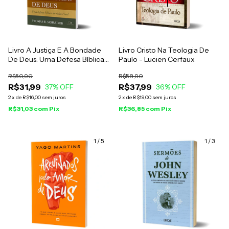
Livro A Justiça E A Bondade
Livro Cristo Na Teologia De
De Deus: Uma Defesa Bíblica
Paulo - Lucien Cerfaux
Do Juízo Final - Thomas R.
R$50,90
R$58,90
Schreiner
R$31,99
R$37,99
37
% OFF
36
% OFF
2
x
de
R$16,00
sem juros
2
x
de
R$19,00
sem juros
R$31,03
com
Pix
R$36,85
com
Pix
1
/
5
1
/
3