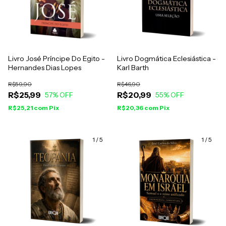
Livro José Príncipe Do Egito -
Livro Dogmática Eclesiástica -
Hernandes Dias Lopes
Karl Barth
R$59,90
R$46,90
R$25,99
R$20,99
57
% OFF
55
% OFF
R$25,21
com
Pix
R$20,36
com
Pix
1
/
5
1
/
5