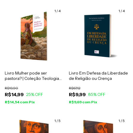
1
/
4
1
/
4
Livro Mulher pode ser
Livro Em Defesa da Liberdade
pastora? | Coleção Teologia
de Religião ou Crença
para todos - Vik Zalewski
R$19,90
R$67,12
Baracy
R$14,99
R$9,99
25
% OFF
85
% OFF
R$14,54
com
Pix
R$9,69
com
Pix
1
/
5
1
/
5