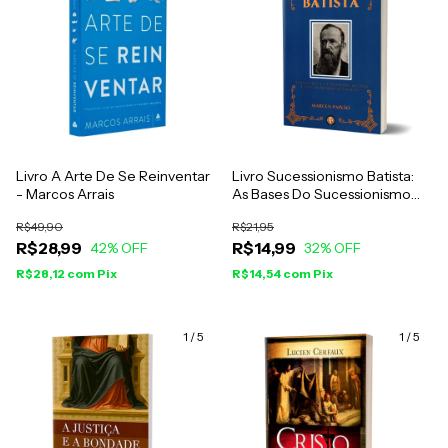
Livro A Arte De Se Reinventar
Livro Sucessionismo Batista:
- Marcos Arrais
As Bases Do Sucessionismo
Batista - Marcus Paixão
R$49,90
R$21,95
R$28,99
R$14,99
42
% OFF
32
% OFF
R$28,12
com
Pix
R$14,54
com
Pix
1
/
5
1
/
5