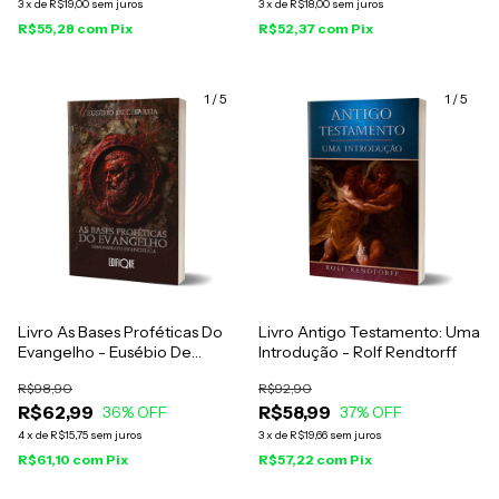
3
x
de
R$19,00
sem juros
3
x
de
R$18,00
sem juros
R$55,28
com
Pix
R$52,37
com
Pix
1
/
5
1
/
5
Livro As Bases Proféticas Do
Livro Antigo Testamento: Uma
Evangelho - Eusébio De
Introdução - Rolf Rendtorff
Cesareia
R$98,90
R$92,90
R$62,99
R$58,99
36
% OFF
37
% OFF
4
x
de
R$15,75
sem juros
3
x
de
R$19,66
sem juros
R$61,10
com
Pix
R$57,22
com
Pix