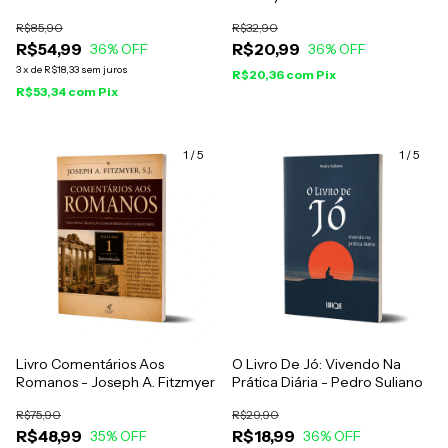
A Vida Cristã, A Família E A
R$85,90
R$32,90
Prática Da Fé
R$54,99
R$20,99
36
% OFF
36
% OFF
3
x
de
R$18,33
sem juros
R$20,36
com
Pix
R$53,34
com
Pix
1
/
5
1
/
5
Livro Comentários Aos
O Livro De Jó: Vivendo Na
Romanos - Joseph A. Fitzmyer
Prática Diária - Pedro Suliano
R$75,90
R$29,90
R$48,99
R$18,99
35
% OFF
36
% OFF