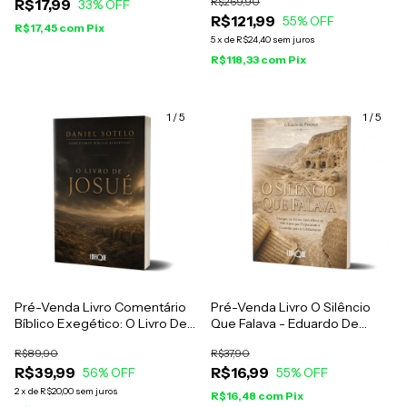
R$269,90
R$17,99
33
% OFF
Giralt
R$121,99
55
% OFF
R$17,45
com
Pix
5
x
de
R$24,40
sem juros
R$118,33
com
Pix
1
/
5
1
/
5
Pré-Venda Livro Comentário
Pré-Venda Livro O Silêncio
Bíblico Exegético: O Livro De
Que Falava - Eduardo De
Josué - Daniel Sotelo
Proença
R$89,90
R$37,90
R$39,99
R$16,99
56
% OFF
55
% OFF
2
x
de
R$20,00
sem juros
R$16,48
com
Pix