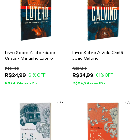
Livro Sobre A Liberdade
Livro Sobre A Vida Cristã -
Cristã - Martinho Lutero
João Calvino
R$64,90
R$64,90
R$24,99
R$24,99
61
% OFF
61
% OFF
R$24,24
com
Pix
R$24,24
com
Pix
1
/
4
1
/
3