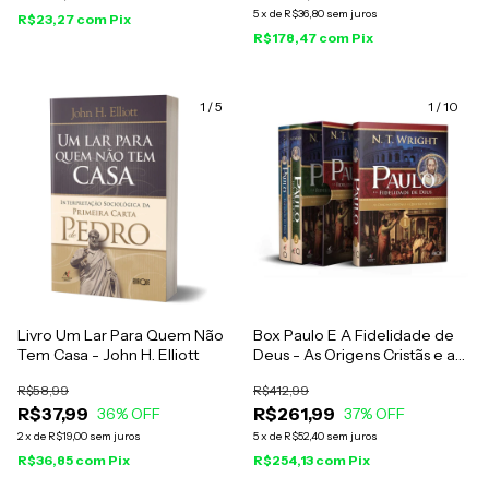
5
x
de
R$36,80
sem juros
R$23,27
com
Pix
R$178,47
com
Pix
1
/
5
1
/
10
Livro Um Lar Para Quem Não
Box Paulo E A Fidelidade de
Tem Casa - John H. Elliott
Deus - As Origens Cristãs e a
Questão de Deus - N. T. Wright
R$58,99
R$412,99
R$37,99
R$261,99
36
% OFF
37
% OFF
2
x
de
R$19,00
sem juros
5
x
de
R$52,40
sem juros
R$36,85
com
Pix
R$254,13
com
Pix