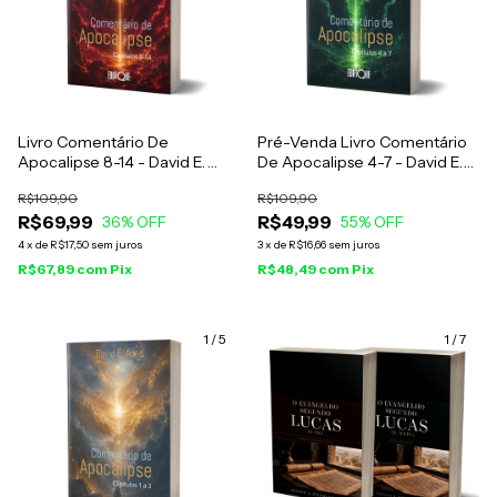
Livro Comentário De
Pré-Venda Livro Comentário
Apocalipse 8-14 - David E.
De Apocalipse 4-7 - David E.
Aune
Aune
R$109,90
R$109,90
R$69,99
R$49,99
36
% OFF
55
% OFF
4
x
de
R$17,50
sem juros
3
x
de
R$16,66
sem juros
R$67,89
com
Pix
R$48,49
com
Pix
1
/
5
1
/
7