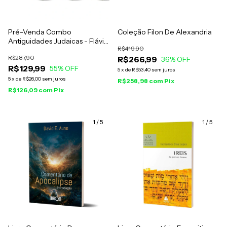
Pré-Venda Combo
Coleção Filon De Alexandria
Antiguidades Judaicas - Flávio
R$419,90
Josefo
R$287,90
R$266,99
36
% OFF
R$129,99
55
% OFF
5
x
de
R$53,40
sem juros
5
x
de
R$26,00
sem juros
R$258,98
com
Pix
R$126,09
com
Pix
1
/
5
1
/
5