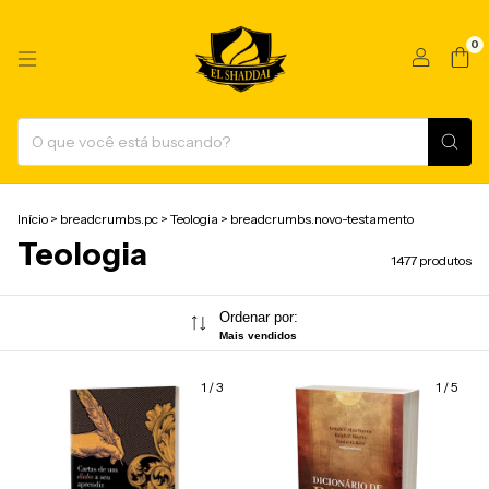
0
Início
>
breadcrumbs.pc
>
Teologia
>
breadcrumbs.novo-testamento
Teologia
1477 produtos
Ordenar por:
Mais vendidos
1
/
3
1
/
5