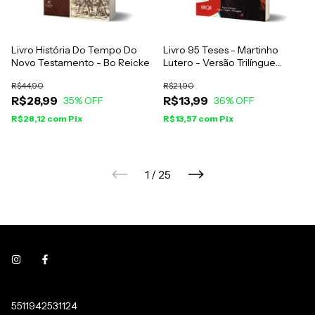
Livro História Do Tempo Do
Livro 95 Teses - Martinho
Novo Testamento - Bo Reicke
Lutero - Versão Trilíngue
Latim, Inglês e Português
R$44,90
R$21,90
R$28,99
R$13,99
35
% OFF
36
% OFF
R$28,12
com
Pix
R$13,57
com
Pix
1
/
25
5511942531124