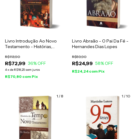
Livro Introdução Ao Novo
Livro Abraão - O Pai Da Fé -
Testamento - Histórias,
Hernandes Dias Lopes
Literatura E Teologia - M.
R$113,90
R$59,90
Eugene Boring - Vol. 1
R$72,99
R$24,99
36
% OFF
58
% OFF
4
x
de
R$18,25
sem juros
R$24,24
com
Pix
R$70,80
com
Pix
1
/
8
1
/
10