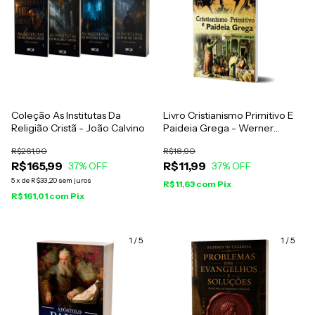
Coleção As Institutas Da
Livro Cristianismo Primitivo E
Religião Cristã - João Calvino
Paideia Grega - Werner
Jaeger
R$261,90
R$18,90
R$165,99
R$11,99
37
% OFF
37
% OFF
5
x
de
R$33,20
sem juros
R$11,63
com
Pix
R$161,01
com
Pix
1
/
5
1
/
5