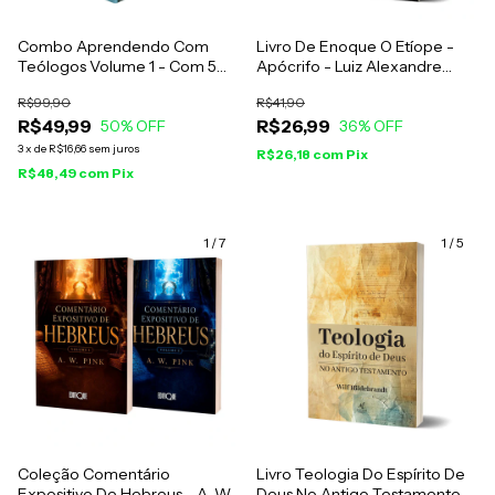
Combo Aprendendo Com
Livro De Enoque O Etíope -
Teólogos Volume 1 - Com 5
Apócrifo - Luiz Alexandre
Livros
Solano Rossi
R$99,90
R$41,90
R$49,99
R$26,99
50
% OFF
36
% OFF
3
x
de
R$16,66
sem juros
R$26,18
com
Pix
R$48,49
com
Pix
1
/
7
1
/
5
Coleção Comentário
Livro Teologia Do Espírito De
Expositivo De Hebreus - A. W.
Deus No Antigo Testamento -