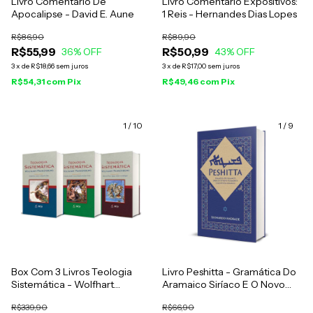
Livro Comentário De
Livro Comentário Expositivos:
Apocalipse - David E. Aune
1 Reis - Hernandes Dias Lopes
R$86,90
R$89,90
R$55,99
R$50,99
36
% OFF
43
% OFF
3
x
de
R$18,66
sem juros
3
x
de
R$17,00
sem juros
R$54,31
com
Pix
R$49,46
com
Pix
1
/
10
1
/
9
Box Com 3 Livros Teologia
Livro Peshitta - Gramática Do
Sistemática - Wolfhart
Aramaico Siríaco E O Novo
Pannenberg
Testamento Completo Em
R$339,90
R$66,90
Aramaico - Leonardo