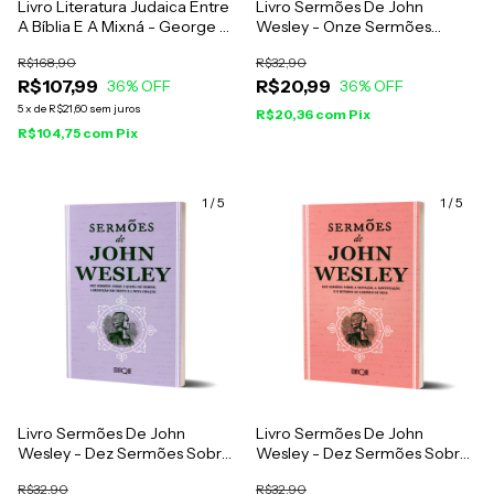
Livro Literatura Judaica Entre
Livro Sermões De John
A Bíblia E A Mixná - George W.
Wesley - Onze Sermões
E. Nickelsburg
Sobre A Providência De Deus,
R$168,90
R$32,90
A Guerra Espiritual E A
R$107,99
R$20,99
36
% OFF
Maturidade Cristã
36
% OFF
5
x
de
R$21,60
sem juros
R$20,36
com
Pix
R$104,75
com
Pix
1
/
5
1
/
5
Livro Sermões De John
Livro Sermões De John
Wesley - Dez Sermões Sobre
Wesley - Dez Sermões Sobre
A Queda Do Homem, A
A Tentação, A Santificação E
R$32,90
R$32,90
Redenção Em Cristo E A Nova
O Retorno Ao Caminho De