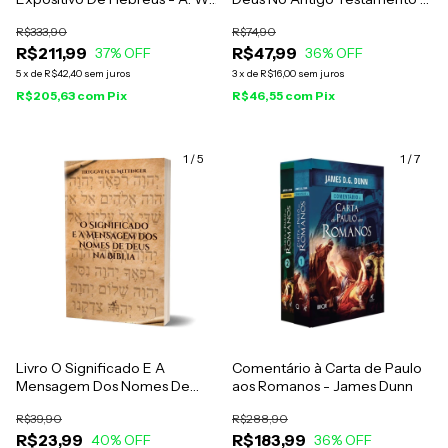
Pink
Wilf Hildebrandt
R$333,90
R$74,90
R$211,99
R$47,99
37
% OFF
36
% OFF
5
x
de
R$42,40
sem juros
3
x
de
R$16,00
sem juros
R$205,63
com
Pix
R$46,55
com
Pix
1
/
5
1
/
7
Livro O Significado E A
Comentário à Carta de Paulo
Mensagem Dos Nomes De
aos Romanos - James Dunn
Deus Na Bíblia - Tryggve N. D.
R$39,90
R$288,90
Mettinger
R$23,99
R$183,99
40
% OFF
36
% OFF