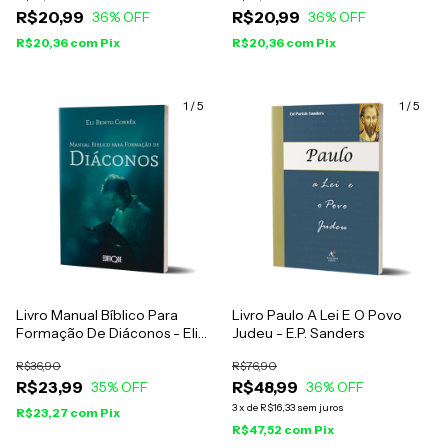
R$20,99
R$20,99
Criação
36
% OFF
Deus
36
% OFF
R$20,36
com
Pix
R$20,36
com
Pix
1
/
5
1
/
5
Livro Manual Bíblico Para
Livro Paulo A Lei E O Povo
Formação De Diáconos - Eli
Judeu - E.P. Sanders
Bento Corrêa
R$36,90
R$76,90
R$23,99
R$48,99
35
% OFF
36
% OFF
3
x
de
R$16,33
sem juros
R$23,27
com
Pix
R$47,52
com
Pix