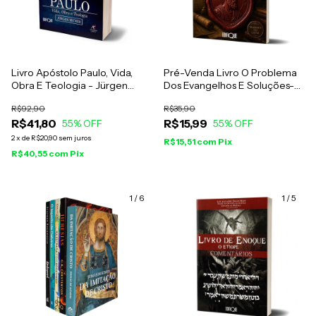
Livro Apóstolo Paulo, Vida,
Pré-Venda Livro O Problema
Obra E Teologia - Jürgen
Dos Evangelhos E Soluções-
Becker
Eusébio De Cesareia
R$92,90
R$35,90
R$41,80
R$15,99
55
% OFF
55
% OFF
2
x
de
R$20,90
sem juros
R$15,51
com
Pix
R$40,55
com
Pix
1
/
6
1
/
5