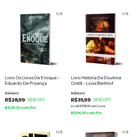
1
/
5
1
/
5
Livro Os Livros De Enoque -
Livro História Da Doutrina
Eduardo De Proença
Cristã - Louis Berkhof
R$44,90
R$55,90
R$28,99
R$35,99
35
% OFF
36
% OFF
2
x
de
R$18,00
sem juros
R$28,12
com
Pix
R$34,91
com
Pix
1
/
5
1
/
5