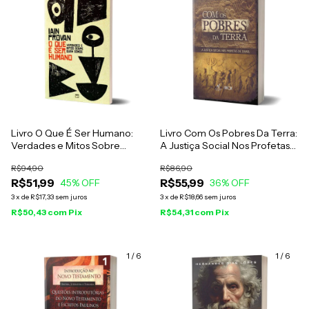
Livro O Que É Ser Humano:
Livro Com Os Pobres Da Terra:
Verdades e Mitos Sobre
A Justiça Social Nos Profetas
Quem Somos - Iain Provan
De Israel - José Luís Sicre
R$94,90
R$86,90
R$51,99
R$55,99
45
% OFF
36
% OFF
3
x
de
R$17,33
sem juros
3
x
de
R$18,66
sem juros
R$50,43
com
Pix
R$54,31
com
Pix
1
/
6
1
/
6