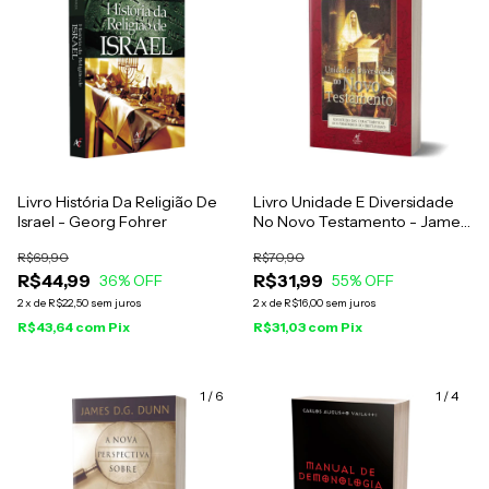
Livro História Da Religião De
Livro Unidade E Diversidade
Israel - Georg Fohrer
No Novo Testamento - James
D. G. Dunn
R$69,90
R$70,90
R$44,99
R$31,99
36
% OFF
55
% OFF
2
x
de
R$22,50
sem juros
2
x
de
R$16,00
sem juros
R$43,64
com
Pix
R$31,03
com
Pix
1
/
6
1
/
4