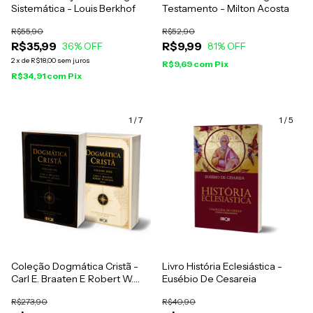
Sistemática - Louis Berkhof
Testamento - Milton Acosta
R$55,90
R$52,90
R$35,99
R$9,99
36
% OFF
81
% OFF
2
x
de
R$18,00
sem juros
R$9,69
com
Pix
R$34,91
com
Pix
1
/
7
1
/
5
Coleção Dogmática Cristã -
Livro História Eclesiástica -
Carl E. Braaten E Robert W.
Eusébio De Cesareia
Jenson
R$273,90
R$40,90