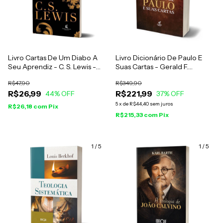
Livro Cartas De Um Diabo A
Livro Dicionário De Paulo E
Seu Aprendiz - C. S. Lewis -
Suas Cartas - Gerald F.
Brochura
Hawthorne, Ralph P. Martin E
R$47,90
R$349,90
Daniel G. Reid
R$26,99
R$221,99
44
% OFF
37
% OFF
5
x
de
R$44,40
sem juros
R$26,18
com
Pix
R$215,33
com
Pix
1
/
5
1
/
5