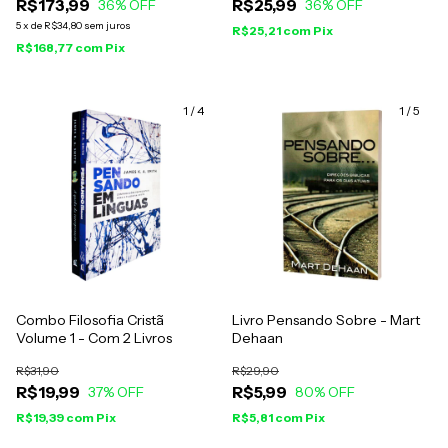
R$173,99
R$25,99
36
% OFF
36
% OFF
5
x
de
R$34,80
sem juros
R$25,21
com
Pix
R$168,77
com
Pix
1
/
4
1
/
5
Combo Filosofia Cristã
Livro Pensando Sobre - Mart
Volume 1 - Com 2 Livros
Dehaan
R$31,90
R$29,90
R$19,99
R$5,99
37
% OFF
80
% OFF
R$19,39
com
Pix
R$5,81
com
Pix