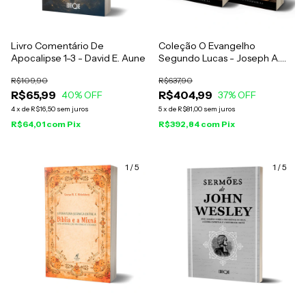
Livro Comentário De
Coleção O Evangelho
Apocalipse 1-3 - David E. Aune
Segundo Lucas - Joseph A.
Fitzmyer
R$109,90
R$637,90
R$65,99
R$404,99
40
% OFF
37
% OFF
4
x
de
R$16,50
sem juros
5
x
de
R$81,00
sem juros
R$64,01
com
Pix
R$392,84
com
Pix
1
/
5
1
/
5