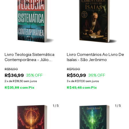
Livro Teologia Sistemática
Livro Comentários Ao Livro De
Contemporânea - Júlio
Isaías - São Jerônimo
Andrade Ferreira
R$56,90
R$79,90
R$36,99
R$50,99
35
% OFF
36
% OFF
2
x
de
R$18,50
sem juros
3
x
de
R$17,00
sem juros
R$35,88
com
Pix
R$49,46
com
Pix
1
/
5
1
/
5