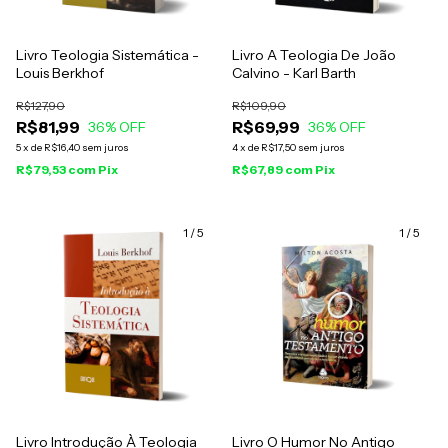
Livro Teologia Sistemática -
Livro A Teologia De João
Louis Berkhof
Calvino - Karl Barth
R$127,90
R$109,90
R$81,99
R$69,99
36
% OFF
36
% OFF
5
x
de
R$16,40
sem juros
4
x
de
R$17,50
sem juros
R$79,53
com
Pix
R$67,89
com
Pix
1
/
5
1
/
5
Livro Introdução À Teologia
Livro O Humor No Antigo