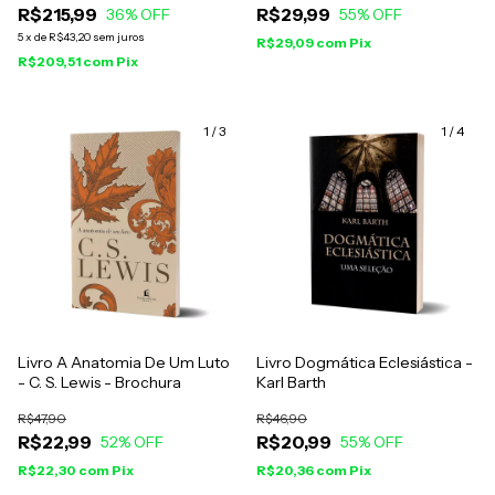
R$215,99
R$29,99
36
% OFF
Andrade
55
% OFF
5
x
de
R$43,20
sem juros
R$29,09
com
Pix
R$209,51
com
Pix
1
/
3
1
/
4
Livro A Anatomia De Um Luto
Livro Dogmática Eclesiástica -
- C. S. Lewis - Brochura
Karl Barth
R$47,90
R$46,90
R$22,99
R$20,99
52
% OFF
55
% OFF
R$22,30
com
Pix
R$20,36
com
Pix