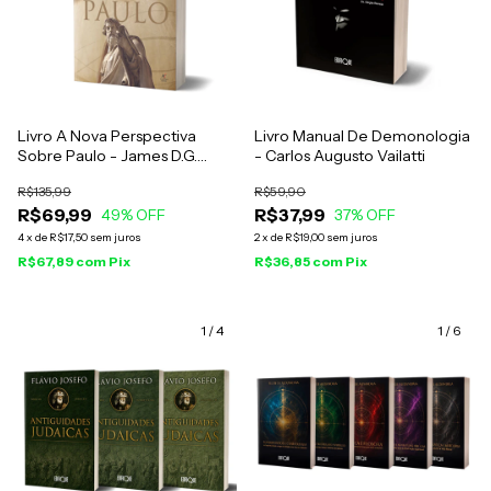
Livro A Nova Perspectiva
Livro Manual De Demonologia
Sobre Paulo - James D.G.
- Carlos Augusto Vailatti
Dunn
R$135,99
R$59,90
R$69,99
R$37,99
49
% OFF
37
% OFF
4
x
de
R$17,50
sem juros
2
x
de
R$19,00
sem juros
R$67,89
com
Pix
R$36,85
com
Pix
1
/
4
1
/
6