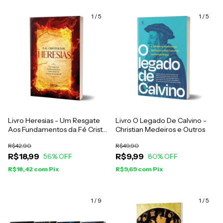
1
/
5
1
/
5
Livro Heresias - Um Resgate
Livro O Legado De Calvino -
Aos Fundamentos da Fé Cristã
Christian Medeiros e Outros
- G. K. Chesterton
R$42,90
R$49,90
R$18,99
R$9,99
56
% OFF
80
% OFF
R$18,42
com
Pix
R$9,69
com
Pix
1
/
9
1
/
5