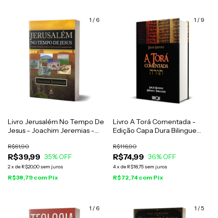
1
/
6
1
/
9
Livro Jerusalém No Tempo De
Livro A Torá Comentada -
Jesus - Joachim Jeremias -
Edição Capa Dura Bilingue
Impressão 2024
Hebraico-Português - Brian
R$61,90
R$116,90
Kibuuka
R$39,99
R$74,99
35
% OFF
36
% OFF
2
x
de
R$20,00
sem juros
4
x
de
R$18,75
sem juros
R$38,79
com
Pix
R$72,74
com
Pix
1
/
6
1
/
5