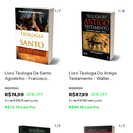
1
/
7
1
/
8
Livro Teologia De Santo
Livro Teologia Do Antigo
Agostinho - Francisco
Testamento - Walter
Moriones
Brueggemann
R$117,90
R$137,99
R$74,99
R$87,99
36
% OFF
36
% OFF
4
x
de
R$18,75
sem juros
5
x
de
R$17,60
sem juros
R$72,74
com
Pix
R$85,35
com
Pix
1
/
5
1
/
7