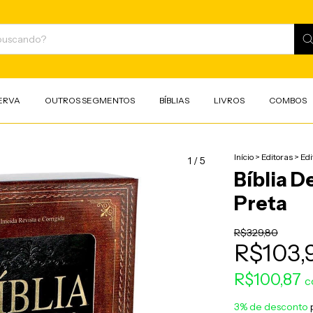
ERVA
OUTROS SEGMENTOS
BÍBLIAS
LIVROS
COMBOS
Início
>
Editoras
>
Edi
1
/
5
Bíblia 
Preta
R$329,80
R$103,
R$100,87
c
3% de desconto