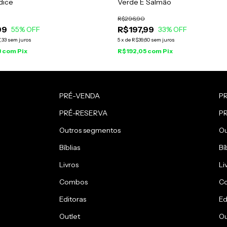
dice
Verde E Salmão
R$296,90
99
R$197,99
55
% OFF
33
% OFF
,33
sem juros
5
x
de
R$39,60
sem juros
3
com
Pix
R$192,05
com
Pix
PRÉ-VENDA
P
PRÉ-RESERVA
P
Outros segmentos
Ou
Bíblias
Bí
Livros
Li
Combos
C
Editoras
Ed
Outlet
Ou