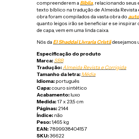
compreenderem a
Bíblia
, relacionando seus 
texto bíblico na tradução de Almeida Revista
obra foram compilados da vasta obra do
auto
quanto leigos irão se beneficiar e se inspir
de capa, vem em uma linda caixa.
Nós da
El Shaddai Livraria Cristã
desejamos u
Especificação do produto
Marca:
SBB
Tradução:
Almeida Revista e Corrigida
Tamanho da letra:
Média
Idioma:
português
Capa:
couro sintético
Acabamento:
luxo
Medida:
17 x 23,5 cm
Páginas:
2144
Índice:
não
Peso:
1,465 kg
EAN:
7899938404157
SKU:
36622