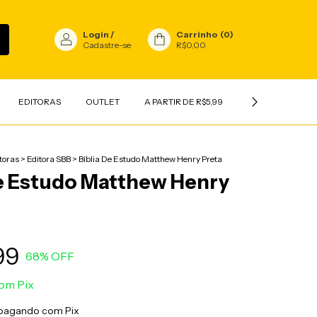
Login
/
Carrinho
(
0
)
Cadastre-se
R$0,00
EDITORAS
OUTLET
A PARTIR DE R$5,99
INFANTIL
V
toras
>
Editora SBB
>
Bíblia De Estudo Matthew Henry Preta
De Estudo Matthew Henry
99
68
% OFF
om
Pix
pagando com Pix