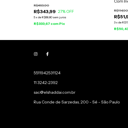
Com Ín
R$469,90
R$114,90
R$343,99
27
% OFF
R$51,
5
x
de
R$68,80
sem juros
3
x
de
R$17
R$333,67
com
Pix
R$50,4
5511942531124
11 3242-2392
sac@elshaddai.com.br
Rua Conde de Sarzedas, 200 - Sé - São Paulo