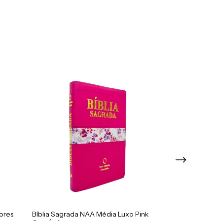
ores
Bíblia Sagrada NAA Média Luxo Pink
Bíblia Sagrada