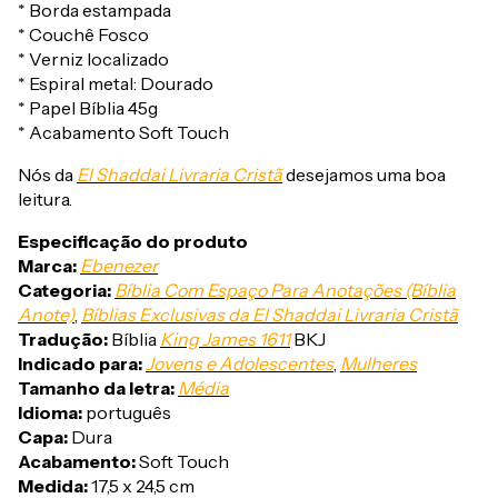
* Borda estampada
* Couchê Fosco
* Verniz localizado
* Espiral metal: Dourado
* Papel Bíblia 45g
* Acabamento Soft Touch
Nós da
El Shaddai Livraria Cristã
desejamos uma boa
leitura.
Especificação do produto
Marca:
Ebenezer
Categoria:
Bíblia Com Espaço Para Anotações (Bíblia
Anote)
,
Bíblias Exclusivas da El Shaddai Livraria Cristã
Tradução:
Bíblia
King James 1611
BKJ
Indicado para:
Jovens e Adolescentes
,
Mulheres
Tamanho da letra:
Média
Idioma:
português
Capa:
Dura
Acabamento:
Soft Touch
Medida:
17,5 x 24,5 cm