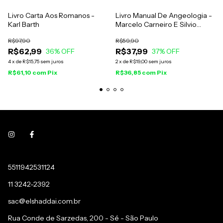
Livro Carta Aos Romanos -
Livro Manual De Angeologia -
Karl Barth
Marcelo Carneiro E Silvio
Gomes Organizadores
R$97,90
R$59,90
R$62,99
R$37,99
36
% OFF
37
% OFF
4
x
de
R$15,75
sem juros
2
x
de
R$19,00
sem juros
R$61,10
com
Pix
R$36,85
com
Pix
5511942531124
11 3242-2392
sac@elshaddai.com.br
Rua Conde de Sarzedas, 200 - Sé - São Paulo