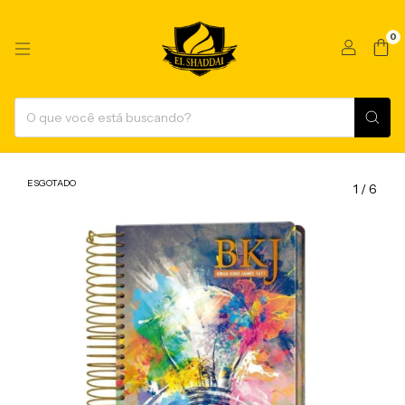
0
ESGOTADO
1
/
6