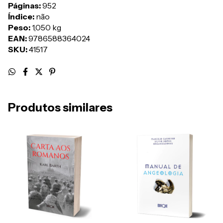
Páginas:
952
Índice:
não
Peso:
1,050 kg
EAN:
9786588364024
SKU:
41517
Produtos similares