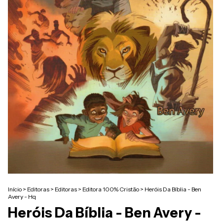
Início
>
Editoras
>
Editoras
>
Editora 100% Cristão
>
Heróis Da Bíblia - Ben
Avery - Hq
Heróis Da Bíblia - Ben Avery -