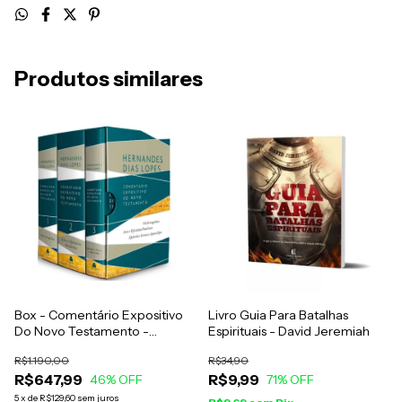
Produtos similares
Box - Comentário Expositivo
Livro Guia Para Batalhas
Do Novo Testamento -
Espirituais - David Jeremiah
Hernandes Dias Lopes
R$1.190,00
R$34,90
R$647,99
R$9,99
46
% OFF
71
% OFF
5
x
de
R$129,60
sem juros