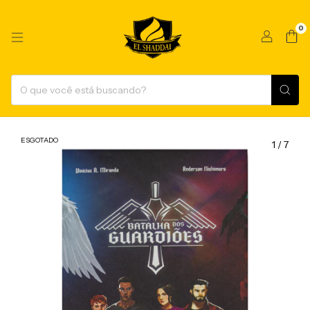
0
ESGOTADO
1
/
7