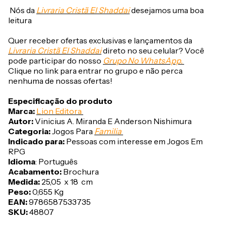
Nós da
Livraria Cristã El Shaddai
desejamos uma boa
leitura
Quer receber ofertas exclusivas e lançamentos da
Livraria Cristã El Shaddai
direto no seu celular? Você
pode participar do nosso
Grupo No WhatsApp.
Clique no link para entrar no grupo e não perca
nenhuma de nossas ofertas!
Especificação do produto
Marca:
Lion Editora
Autor:
Vinicius A. Miranda E Anderson Nishimura
Categoria:
Jogos Para
Familia
Indicado para:
Pessoas com interesse em Jogos Em
RPG
Idioma
:
Português
Acabamento:
Brochura
Medida:
25,05 x 18 cm
Peso:
0,655 Kg
EAN:
9786587533735
SKU:
48807