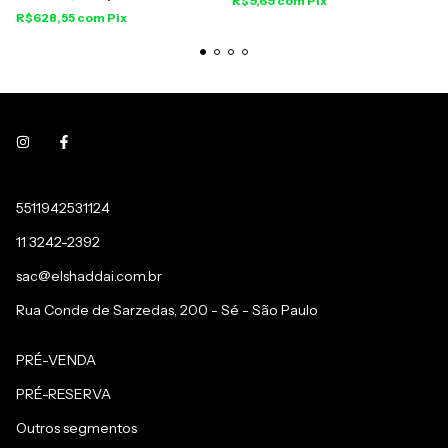
R$9,69
com
Pix
R$628,55
com
Pix
5511942531124
11 3242-2392
sac@elshaddai.com.br
Rua Conde de Sarzedas, 200 - Sé - São Paulo
PRÉ-VENDA
PRÉ-RESERVA
Outros segmentos