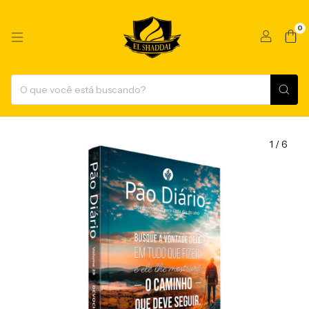
0
1
/
6