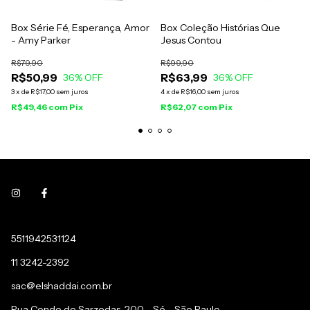
Box Série Fé, Esperança, Amor
Box Coleção Histórias Que
- Amy Parker
Jesus Contou
R$79,90
R$99,90
R$50,99
R$63,99
36
% OFF
36
% OFF
3
x
de
R$17,00
sem juros
4
x
de
R$16,00
sem juros
R$49,46
com
Pix
R$62,07
com
Pix
5511942531124
11 3242-2392
sac@elshaddai.com.br
Rua Conde de Sarzedas, 200 - Sé - São Paulo