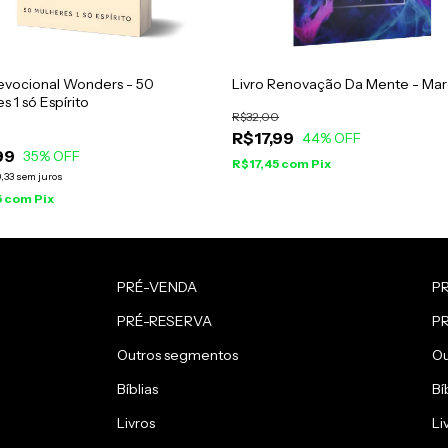
evocional Wonders - 50
Livro Renovação Da Mente - Mar
s 1 só Espírito
R$32,00
R$17,99
44
% OFF
99
35
% OFF
R$17,45
com
Pix
,33
sem juros
5
com
Pix
PRÉ-VENDA
P
PRÉ-RESERVA
P
Outros segmentos
Ou
Bíblias
Bí
Livros
Li