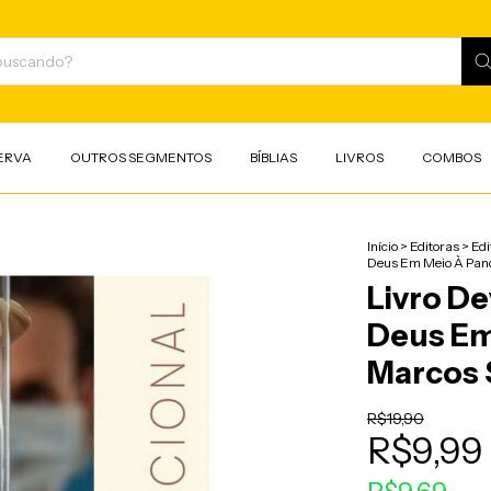
ERVA
OUTROS SEGMENTOS
BÍBLIAS
LIVROS
COMBOS
Início
>
Editoras
>
Edi
Deus Em Meio À Pand
Livro D
Deus Em
Marcos S
R$19,90
R$9,99