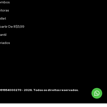
ombos
itoras
tlet
partir De R$5,99
antil
riados
391954000270 - 2026. Todos os direitos reservados.