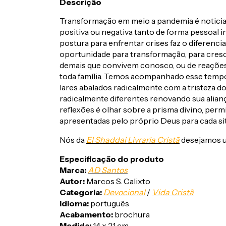
Descrição
Transformação em meio a pandemia é noticia 
positiva ou negativa tanto de forma pessoal 
postura para enfrentar crises faz o diferencia
oportunidade para transformação, para cresc
demais que convivem conosco, ou de reações
toda família. Temos acompanhado esse tempo 
lares abalados radicalmente com a tristeza do 
radicalmente diferentes renovando sua alianç
reflexões é olhar sobre a prisma divino, pe
apresentadas pelo próprio Deus para cada 
Nós da
El Shaddai Livraria Cristã
desejamos um
Especificação do produto
Marca:
AD Santos
Autor:
Marcos S. Calixto
Categoria:
Devocional
/
Vida Cristã
Idioma:
português
Acabamento:
brochura
Medida:
14 x 21 cm