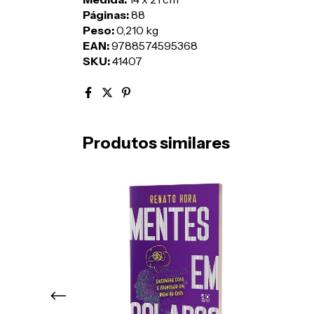
Páginas:
88
Peso:
0,210 kg
EAN:
9788574595368
SKU:
41407
Produtos similares