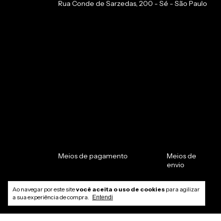
Rua Conde de Sarzedas, 200 - Sé - São Paulo
Meios de pagamento
Meios de envio
Ao navegar por este site
você aceita o uso de cookies
para agilizar
a sua experiência de compra.
Entendi