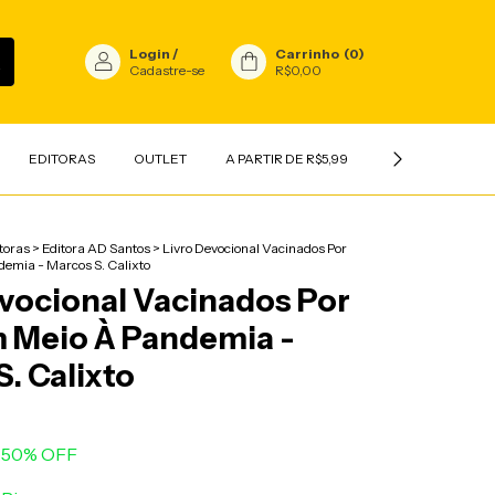
Login
/
Carrinho
(
0
)
Cadastre-se
R$0,00
EDITORAS
OUTLET
A PARTIR DE R$5,99
INFANTIL
V
toras
>
Editora AD Santos
>
Livro Devocional Vacinados Por
emia - Marcos S. Calixto
evocional Vacinados Por
 Meio À Pandemia -
. Calixto
50
% OFF