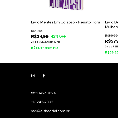
Sistematizada -
Livro Mentes Em Colapso - Renato Hora
Livro D
o
Mulhere
R$59,90
R$89,90
R$34,99
42
% OFF
R$57,
2
x
de
R$17,50
sem juros
3
x
de
R$19
R$33,94
com
Pix
R$56,2
5511942531124
11 3242-2392
sac@elshaddai.com.br