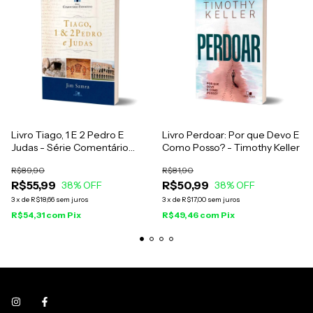
Livro Tiago, 1 E 2 Pedro E
Livro Perdoar: Por que Devo E
Judas - Série Comentário
Como Posso? - Timothy Keller
Expositivo - Jim Samra
R$89,90
R$81,90
R$55,99
R$50,99
38
% OFF
38
% OFF
3
x
de
R$18,66
sem juros
3
x
de
R$17,00
sem juros
R$54,31
com
Pix
R$49,46
com
Pix