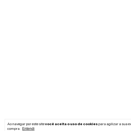
Ao navegar por este site
você aceita o uso de cookies
para agilizar a sua e
compra.
Entendi