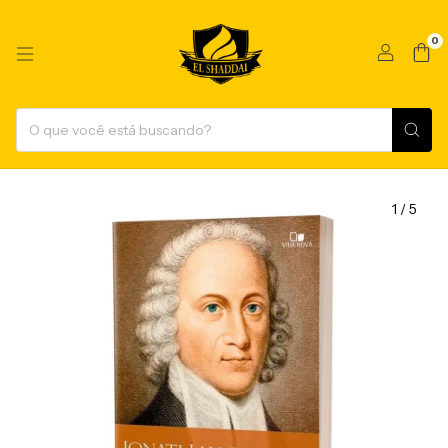
0
1
/
5