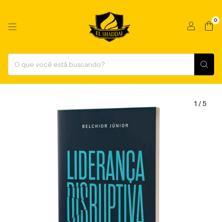
0
1
/
5