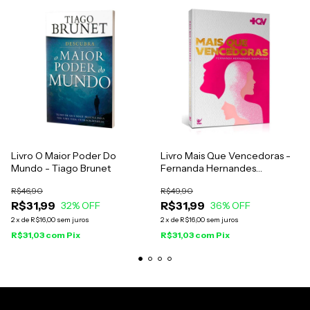
Livro O Maior Poder Do
Livro Mais Que Vencedoras -
Mundo - Tiago Brunet
Fernanda Hernandes
Rasmussen
R$46,90
R$49,90
R$31,99
R$31,99
32
% OFF
36
% OFF
2
x
de
R$16,00
sem juros
2
x
de
R$16,00
sem juros
R$31,03
com
Pix
R$31,03
com
Pix