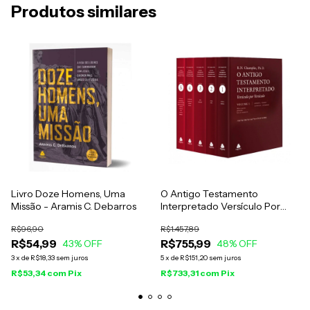
Produtos similares
Livro Doze Homens, Uma
O Antigo Testamento
Missão - Aramis C. Debarros
Interpretado Versículo Por
Versículo - 5 Volumes - R. N.
R$96,90
R$1.457,89
Champlin
R$54,99
R$755,99
43
% OFF
48
% OFF
3
x
de
R$18,33
sem juros
5
x
de
R$151,20
sem juros
R$53,34
com
Pix
R$733,31
com
Pix