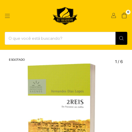
0
ESGOTADO
1
/
6