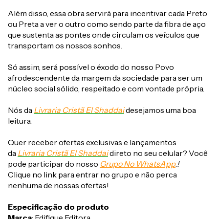
Além disso, essa obra servirá para incentivar cada Preto
ou Preta a ver o outro como sendo parte da fibra de aço
que sustenta as pontes onde circulam os veículos que
transportam os nossos sonhos.
Só assim, será possível o éxodo do nosso Povo
afrodescendente da margem da sociedade para ser um
núcleo social sólido, respeitado e com vontade própria.
Nós da
Livraria Cristã El Shaddai
desejamos uma boa
leitura.
Quer receber ofertas exclusivas e lançamentos
da
Livraria Cristã El Shaddai
direto no seu celular? Você
pode participar do nosso
Grupo No WhatsApp
.
!
Clique no link para entrar no grupo e não perca
nenhuma de nossas ofertas!
Especificação do produto
Marca
: Edifique Editora