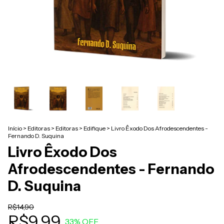
Início
>
Editoras
>
Editoras
>
Edifique
>
Livro Êxodo Dos Afrodescendentes -
Fernando D. Suquina
Livro Êxodo Dos
Afrodescendentes - Fernando
D. Suquina
R$14,90
R$9,99
33
% OFF