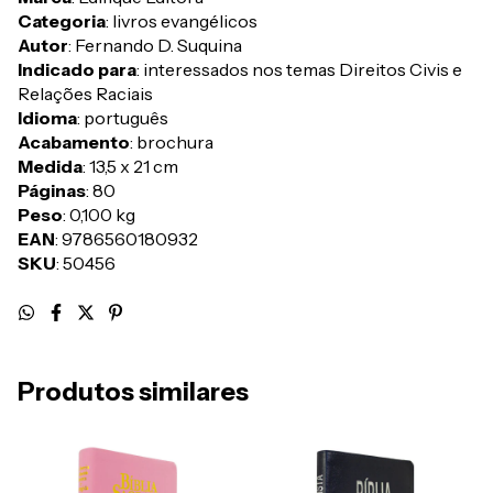
Categoria
: livros evangélicos
Autor
: Fernando D. Suquina
Indicado para
: interessados nos temas Direitos Civis e
Relações Raciais
Idioma
: português
Acabamento
: brochura
Medida
: 13,5 x 21 cm
Páginas
: 80
Peso
: 0,100 kg
EAN
: 9786560180932
SKU
: 50456
Produtos similares