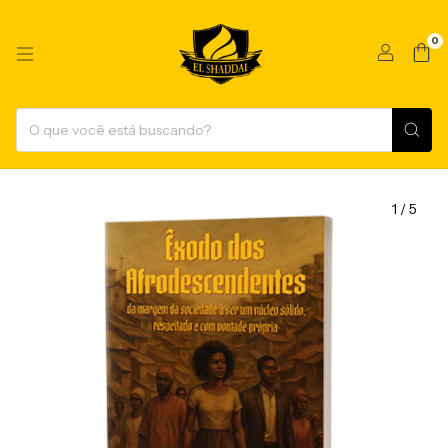
0
1
/
5