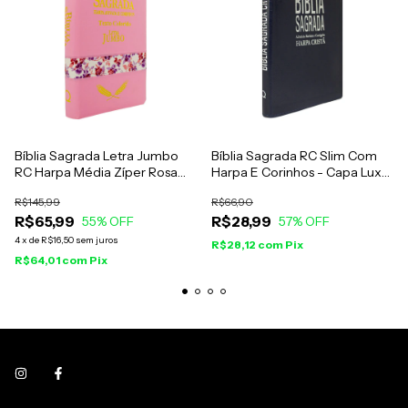
Bíblia Sagrada Letra Jumbo
Bíblia Sagrada RC Slim Com
RC Harpa Média Zíper Rosa
Harpa E Corinhos - Capa Luxo
Claro
Azul
R$145,99
R$66,90
R$65,99
R$28,99
55
% OFF
57
% OFF
4
x
de
R$16,50
sem juros
R$28,12
com
Pix
R$64,01
com
Pix